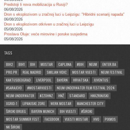
Predstoji li nova mobilizacija u Rusiji?
06/08/2026
Dron s eksplozivom u zračnoj luci u Leipzigu: "Hibridni scenarij napada"
06/08/2026
Dron s eksplozivom otkriven u zračnoj luci u Leipzigu
05/08/2026
Proslava Oluje: veće mirovine i poruke susjedima
05/08/2026
TAGS
BIH2
BIH1
BIH
MOSTAR
CAPLJINA
#BIH
NEUM
ENTER.BA
PRO.PR
REAL MADRID
SMILJAN VIDIC
MOSTAR VIJESTI
NEUM FESTIVAL
KAKTUSBEOGRAD
LIVERPOOL
BAYERN
HRVATSKA
JUVENTUS
#SARAJEVO
#MOSTARVIJESTI
NEUM UNDERWATER FILM FESTIVAL 2024
NEUM UNDERWATER
#ZZOHNZ
HNŽ
STANDARD
HKKZRINJSKI
XGRID-1
LIPANJSKE ZORE
WERK MOSTAR
MANCHESTER CITY
ŠIROKI BRIJEG
BAYERN MUNICH
BIH VIJESTI
#ŠIROKI
MOSTAR SUMMER FEST
FACEBOOK
VIJESTI MOSTAR
HVO
PIXMOS
NK ŠIROKI