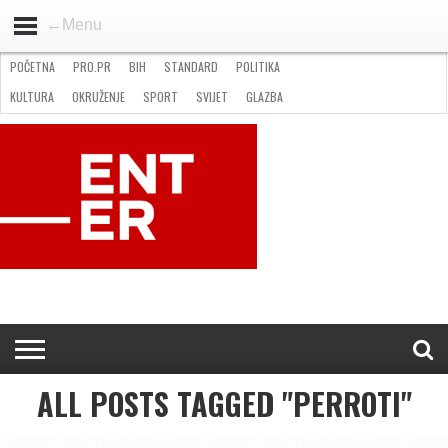
←Menu
POČETNA
PRO.PR
BIH
STANDARD
POLITIKA
HOME
VIJESTI
PRO.PR
STANDARD
POLITIKA
GOSPODARSTVO
OKRUŽENJE
GLAZBA
KULTURA
SPORT
FOTO
KULTURA
OKRUŽENJE
SPORT
SVIJET
GLAZBA
NATJEČAJI
FILMING LOCATION IN BH
KONTAKT
ALL POSTS TAGGED "PERROTI"