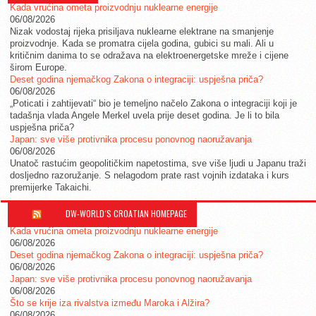
Kada vrućina ometa proizvodnju nuklearne energije
06/08/2026
Nizak vodostaj rijeka prisiljava nuklearne elektrane na smanjenje
proizvodnje. Kada se promatra cijela godina, gubici su mali. Ali u
kritičnim danima to se odražava na elektroenergetske mreže i cijene
širom Europe.
Deset godina njemačkog Zakona o integraciji: uspješna priča?
06/08/2026
„Poticati i zahtijevati“ bio je temeljno načelo Zakona o integraciji koji je
tadašnja vlada Angele Merkel uvela prije deset godina. Je li to bila
uspješna priča?
Japan: sve više protivnika procesu ponovnog naoružavanja
06/08/2026
Unatoč rastućim geopolitičkim napetostima, sve više ljudi u Japanu traži
dosljedno razoružanje. S nelagodom prate rast vojnih izdataka i kurs
premijerke Takaichi.
DW-WORLD´S CROATIAN HOMEPAGE
Kada vrućina ometa proizvodnju nuklearne energije
06/08/2026
Deset godina njemačkog Zakona o integraciji: uspješna priča?
06/08/2026
Japan: sve više protivnika procesu ponovnog naoružavanja
06/08/2026
Što se krije iza rivalstva između Maroka i Alžira?
06/08/2026