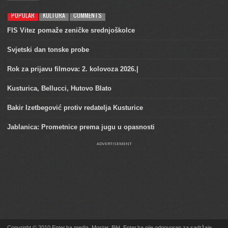
POPULAR
KULTURA
COMMENTS
FIS Vitez pomaže zeničke srednjoškolce
Svjetski dan tonske probe
Rok za prijavu filmova: 2. kolovoza 2026.|
Kusturica, Bellucci, Hutovo Blato
Bakir Izetbegović protiv redatelja Kusturice
Jablanica: Prometnice prema jugu u opasnosti
ADVERTISEMENT
Copyright © 2010 Enter.ba media, Mostar, BiH. Enter.ba nije odgovoran za sadržaje