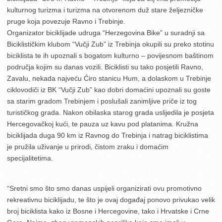
kulturnog turizma i turizma na otvorenom duž stare željezničke
pruge koja povezuje Ravno i Trebinje.
Organizator biciklijade udruga “Herzegovina Bike” u suradnji sa
Biciklističkim klubom “Vučji Zub” iz Trebinja okupili su preko stotinu
biciklista te ih upoznali s bogatom kulturno – povijesnom baštinom
područja kojim su danas vozili. Biciklisti su tako posjetili Ravno,
Zavalu, nekada najveću Ćiro stanicu Hum, a dolaskom u Trebinje
ciklovodiči iz BK “Vučji Zub” kao dobri domaćini upoznali su goste
sa starim gradom Trebinjem i poslušali zanimljive priče iz tog
turističkog grada. Nakon obilaska starog grada uslijedila je posjeta
Hercegovačkoj kući, te pauza uz kavu pod platanima. Kružna
biciklijada duga 90 km iz Ravnog do Trebinja i natrag biciklistima
je pružila uživanje u prirodi, čistom zraku i domaćim
specijalitetima.
“Sretni smo što smo danas uspijeli organizirati ovu promotivno
rekreativnu biciklijadu, te što je ovaj događaj ponovo privukao velik
broj biciklista kako iz Bosne i Hercegovine, tako i Hrvatske i Crne