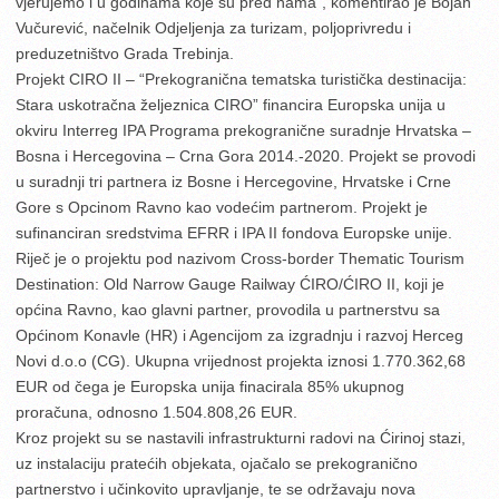
vjerujemo i u godinama koje su pred nama”, komentirao je Bojan
Vučurević, načelnik Odjeljenja za turizam, poljoprivredu i
preduzetništvo Grada Trebinja.
Projekt CIRO II – “Prekogranična tematska turistička destinacija:
Stara uskotračna željeznica CIRO” financira Europska unija u
okviru Interreg IPA Programa prekogranične suradnje Hrvatska –
Bosna i Hercegovina – Crna Gora 2014.-2020. Projekt se provodi
u suradnji tri partnera iz Bosne i Hercegovine, Hrvatske i Crne
Gore s Opcinom Ravno kao vodećim partnerom. Projekt je
sufinanciran sredstvima EFRR i IPA II fondova Europske unije.
Riječ je o projektu pod nazivom Cross-border Thematic Tourism
Destination: Old Narrow Gauge Railway ĆIRO/ĆIRO II, koji je
općina Ravno, kao glavni partner, provodila u partnerstvu sa
Općinom Konavle (HR) i Agencijom za izgradnju i razvoj Herceg
Novi d.o.o (CG). Ukupna vrijednost projekta iznosi 1.770.362,68
EUR od čega je Europska unija finacirala 85% ukupnog
proračuna, odnosno 1.504.808,26 EUR.
Kroz projekt su se nastavili infrastrukturni radovi na Ćirinoj stazi,
uz instalaciju pratećih objekata, ojačalo se prekogranično
partnerstvo i učinkovito upravljanje, te se održavaju nova