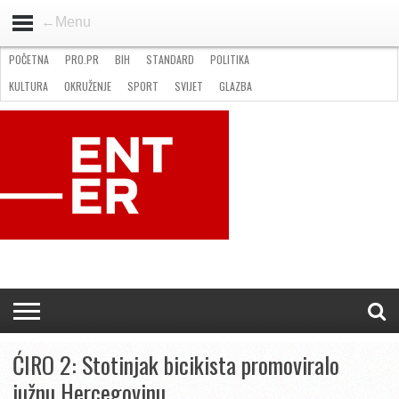
←Menu
POČETNA
PRO.PR
BIH
STANDARD
POLITIKA
HOME
VIJESTI
PRO.PR
STANDARD
POLITIKA
GOSPODARSTVO
OKRUŽENJE
GLAZBA
KULTURA
SPORT
FOTO
KULTURA
OKRUŽENJE
SPORT
SVIJET
GLAZBA
NATJEČAJI
FILMING LOCATION IN BH
KONTAKT
ĆIRO 2: Stotinjak bicikista promoviralo
južnu Hercegovinu