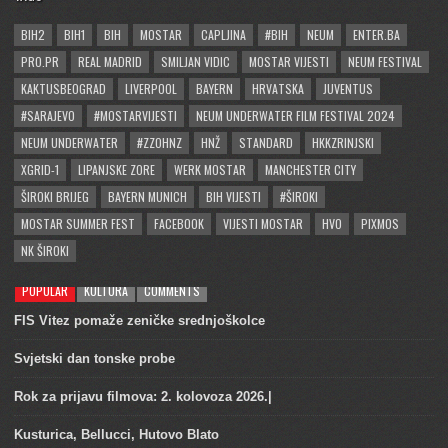
BIH2
BIH1
BIH
MOSTAR
CAPLJINA
#BIH
NEUM
ENTER.BA
PRO.PR
REAL MADRID
SMILJAN VIDIC
MOSTAR VIJESTI
NEUM FESTIVAL
KAKTUSBEOGRAD
LIVERPOOL
BAYERN
HRVATSKA
JUVENTUS
#SARAJEVO
#MOSTARVIJESTI
NEUM UNDERWATER FILM FESTIVAL 2024
NEUM UNDERWATER
#ZZOHNZ
HNŽ
STANDARD
HKKZRINJSKI
XGRID-1
LIPANJSKE ZORE
WERK MOSTAR
MANCHESTER CITY
ŠIROKI BRIJEG
BAYERN MUNICH
BIH VIJESTI
#ŠIROKI
MOSTAR SUMMER FEST
FACEBOOK
VIJESTI MOSTAR
HVO
PIXMOS
NK ŠIROKI
POPULAR
KULTURA
COMMENTS
FIS Vitez pomaže zeničke srednjoškolce
Svjetski dan tonske probe
Rok za prijavu filmova: 2. kolovoza 2026.|
Kusturica, Bellucci, Hutovo Blato