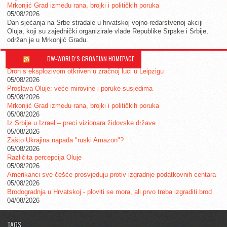
Mrkonjić Grad između rana, brojki i političkih poruka
05/08/2026
Dan sjećanja na Srbe stradale u hrvatskoj vojno-redarstvenoj akciji
Oluja, koji su zajednički organizirale vlade Republike Srpske i Srbije,
održan je u Mrkonjić Gradu.
DW-WORLD´S CROATIAN HOMEPAGE
Dron s eksplozivom otkriven u zračnoj luci u Leipzigu
05/08/2026
Proslava Oluje: veće mirovine i poruke susjedima
05/08/2026
Mrkonjić Grad između rana, brojki i političkih poruka
05/08/2026
Iz Srbije u Izrael – preci vizionara židovske države
05/08/2026
Zašto Ukrajina napada "ruski Amazon"?
05/08/2026
Različita percepcija Oluje
05/08/2026
Amerikanci sve češće prosvjeduju protiv izgradnje podatkovnih centara
05/08/2026
Brodogradnja u Hrvatskoj - ploviti se mora, ali prvo treba izgraditi brod
04/08/2026
TAGS