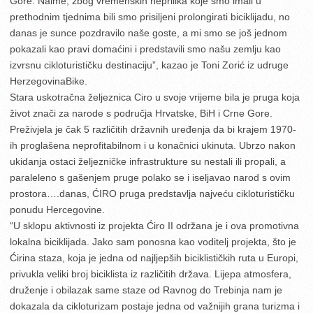
Gore. Naime, zbog vremenskih neprilika koje smo imali u
prethodnim tjednima bili smo prisiljeni prolongirati biciklijadu, no
danas je sunce pozdravilo naše goste, a mi smo se još jednom
pokazali kao pravi domaćini i predstavili smo našu zemlju kao
izvrsnu cikloturističku destinaciju”, kazao je Toni Zorić iz udruge
HerzegovinaBike.
Stara uskotračna željeznica Ciro u svoje vrijeme bila je pruga koja
život znači za narode s područja Hrvatske, BiH i Crne Gore.
Preživjela je čak 5 različitih državnih uređenja da bi krajem 1970-
ih proglašena neprofitabilnom i u konačnici ukinuta. Ubrzo nakon
ukidanja ostaci željezničke infrastrukture su nestali ili propali, a
paraleleno s gašenjem pruge polako se i iseljavao narod s ovim
prostora….danas, ĆIRO pruga predstavlja najveću cikloturističku
ponudu Hercegovine.
“U sklopu aktivnosti iz projekta Ćiro II održana je i ova promotivna
lokalna biciklijada. Jako sam ponosna kao voditelj projekta, što je
Ćirina staza, koja je jedna od najljepših biciklističkih ruta u Europi,
privukla veliki broj biciklista iz različitih država. Lijepa atmosfera,
druženje i obilazak same staze od Ravnog do Trebinja nam je
dokazala da cikloturizam postaje jedna od važnijih grana turizma i