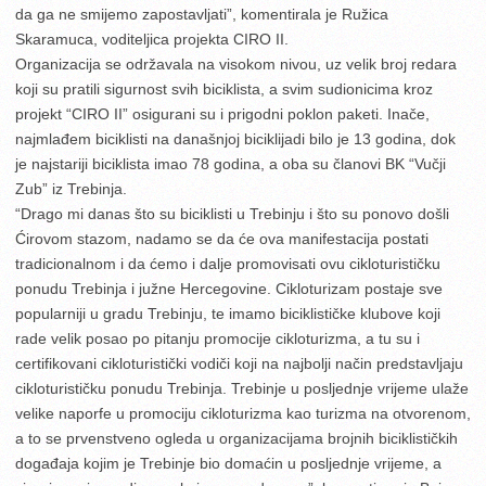
da ga ne smijemo zapostavljati”, komentirala je Ružica
Skaramuca, voditeljica projekta CIRO II.
Organizacija se održavala na visokom nivou, uz velik broj redara
koji su pratili sigurnost svih biciklista, a svim sudionicima kroz
projekt “CIRO II” osigurani su i prigodni poklon paketi. Inače,
najmlađem biciklisti na današnjoj biciklijadi bilo je 13 godina, dok
je najstariji biciklista imao 78 godina, a oba su članovi BK “Vučji
Zub” iz Trebinja.
“Drago mi danas što su biciklisti u Trebinju i što su ponovo došli
Ćirovom stazom, nadamo se da će ova manifestacija postati
tradicionalnom i da ćemo i dalje promovisati ovu cikloturističku
ponudu Trebinja i južne Hercegovine. Cikloturizam postaje sve
popularniji u gradu Trebinju, te imamo biciklističke klubove koji
rade velik posao po pitanju promocije cikloturizma, a tu su i
certifikovani cikloturistički vodiči koji na najbolji način predstavljaju
cikloturističku ponudu Trebinja. Trebinje u posljednje vrijeme ulaže
velike naporfe u promociju cikloturizma kao turizma na otvorenom,
a to se prvenstveno ogleda u organizacijama brojnih biciklističkih
događaja kojim je Trebinje bio domaćin u posljednje vrijeme, a