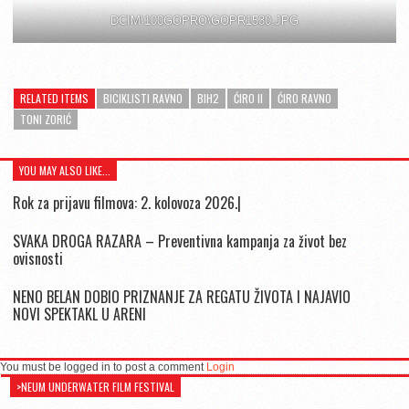
DCIM\100GOPRO\GOPR1530.JPG
RELATED ITEMS
BICIKLISTI RAVNO
BIH2
ĆIRO II
ĆIRO RAVNO
TONI ZORIĆ
YOU MAY ALSO LIKE...
Rok za prijavu filmova: 2. kolovoza 2026.|
SVAKA DROGA RAZARA – Preventivna kampanja za život bez
ovisnosti
NENO BELAN DOBIO PRIZNANJE ZA REGATU ŽIVOTA I NAJAVIO
NOVI SPEKTAKL U ARENI
You must be logged in to post a comment
Login
>NEUM UNDERWATER FILM FESTIVAL