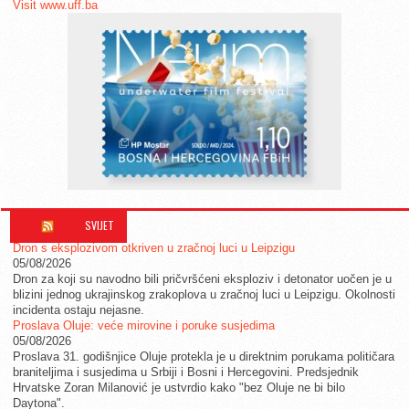
Visit www.uff.ba
SVIJET
Dron s eksplozivom otkriven u zračnoj luci u Leipzigu
05/08/2026
Dron za koji su navodno bili pričvršćeni eksploziv i detonator uočen je u
blizini jednog ukrajinskog zrakoplova u zračnoj luci u Leipzigu. Okolnosti
incidenta ostaju nejasne.
Proslava Oluje: veće mirovine i poruke susjedima
05/08/2026
Proslava 31. godišnjice Oluje protekla je u direktnim porukama političara
braniteljima i susjedima u Srbiji i Bosni i Hercegovini. Predsjednik
Hrvatske Zoran Milanović je ustvrdio kako "bez Oluje ne bi bilo
Daytona".