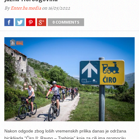
By
Enter.ba media
on 16/05/2022
0 COMMENTS
Nakon odgode zbog loših vremenskih prilika danas je održana
biciklijada “Ćiro II: Ravno – Trebinje” koja za cilj ima promociju