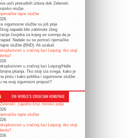
esa uoči presudnih izbora dok Zelenski
srpsko oružje.
njemačke tajne službe
2026
ke sigurnosne službe su još prije
tičkog napada bile zabrinute zbog
izacije čovjeka za kojeg se sumnja da je
 napad. Nadale su se pomoći njemačke
tajne službe (BND). Ali uzalud.
eksplozivom u zračnoj luci Leipzig: tko stoji
identa?
2026
eksplozivom u zračnoj luci Leipzig/Halle
 brojna pitanja. Tko stoji iza svega, kako je
na pistu i kako politika i sigurnosne službe
ju na ovaj sigurnosni propust?
DW-WORLD´S CROATIAN HOMEPAGE
 Zelenski: zajedno kroz minsko polje
2026
njemačke tajne službe
2026
eksplozivom u zračnoj luci Leipzig: tko stoji
identa?
2026