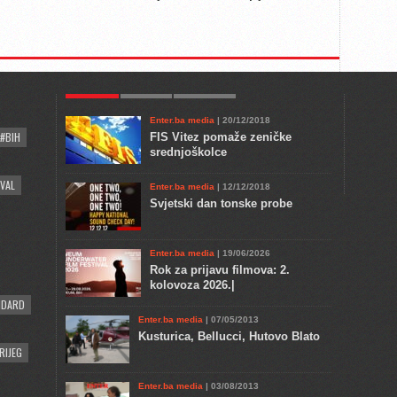
POPULAR
KULTURA
COMMENTS
Enter.ba media
| 20/12/2018
#BIH
FIS Vitez pomaže zeničke
srednjoškolce
VAL
Enter.ba media
| 12/12/2018
Svjetski dan tonske probe
Enter.ba media
| 19/06/2026
Rok za prijavu filmova: 2.
kolovoza 2026.|
NDARD
Enter.ba media
| 07/05/2013
Kusturica, Bellucci, Hutovo Blato
RIJEG
Enter.ba media
| 03/08/2013