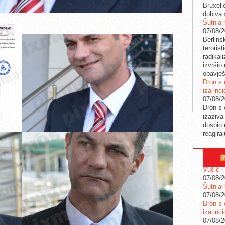
Bruxell
dobiva 
Šutnja 
07/08/
Berlins
teroris
radikal
izvršio
obavješ
Dron s 
iza inc
07/08/
Dron s 
izaziva
dospio 
reagira
Vučić i
07/08/
Šutnja 
07/08/
Dron s 
iza inc
07/08/