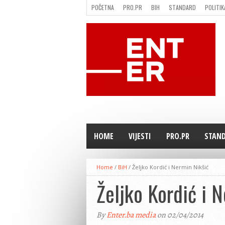
POČETNA
PRO.PR
BIH
STANDARD
POLITIK
FILMING LOCATION IN BH
KONTAKT
HOME
VIJESTI
PRO.PR
STAN
Home
/
BiH
/
Željko Kordić i Nermin Nikšić
Željko Kordić i 
By
Enter.ba media
on 02/04/2014