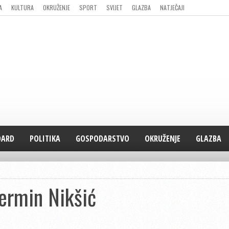
A
KULTURA
OKRUŽENJE
SPORT
SVIJET
GLAZBA
NATJEČAJI
DARD
POLITIKA
GOSPODARSTVO
OKRUŽENJE
GLAZBA
Nermin Nikšić