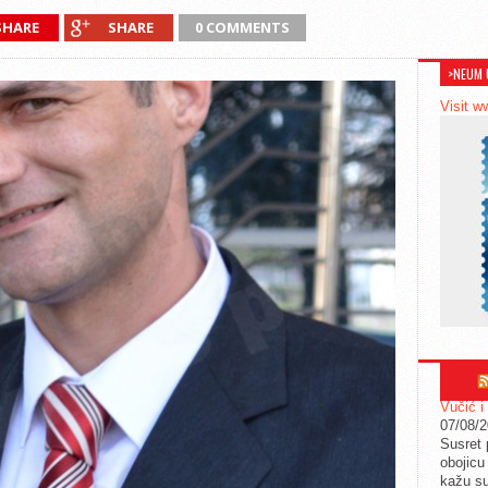
SHARE
SHARE
0 COMMENTS
>NEUM 
Visit w
Vučić i
07/08/
Susret 
obojicu 
kažu su