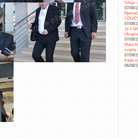
Srbija i
07/08/
Njemač
CDU/C
07/08/
Je li N
Ukrajin
07/08/
Mata Ha
svijeta
07/08/
Kada vr
06/08/