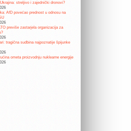
 Ukrajina: streljivo i zajednički dronovi?
2026
ka: AfD povećao prednost u odnosu na
SU
2026
ATO previše zastarjela organizacija za
u?
2026
ri: tragična sudbina najpoznatije špijunke
2026
ućina ometa proizvodnju nuklearne energije
2026