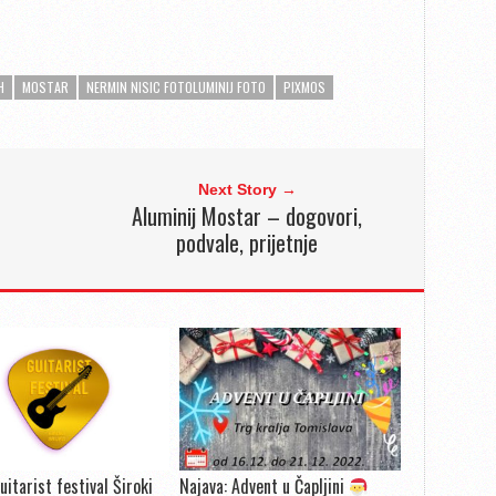
H
MOSTAR
NERMIN NISIC FOTOLUMINIJ FOTO
PIXMOS
Next Story →
Aluminij Mostar – dogovori,
podvale, prijetnje
uitarist festival Široki
Najava: Advent u Čapljini