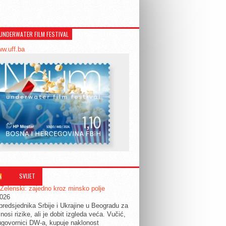
UNDERWATER FILM FESTIVAL
ww.uff.ba
SVIJET
 Zelenski: zajedno kroz minsko polje
2026
predsjednika Srbije i Ukrajine u Beogradu za
nosi rizike, ali je dobit izgleda veća. Vučić,
govornici DW-a, kupuje naklonost