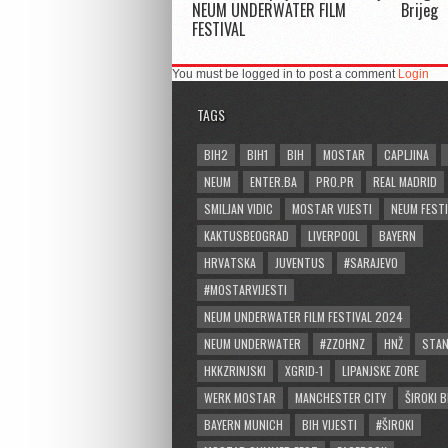
NEUM UNDERWATER FILM
Brijeg
FESTIVAL
You must be logged in to post a comment
Login
TAGS
BIH2
BIH1
BIH
MOSTAR
CAPLJINA
NEUM
ENTER.BA
PRO.PR
REAL MADRID
SMILJAN VIDIC
MOSTAR VIJESTI
NEUM FESTI
KAKTUSBEOGRAD
LIVERPOOL
BAYERN
HRVATSKA
JUVENTUS
#SARAJEVO
#MOSTARVIJESTI
NEUM UNDERWATER FILM FESTIVAL 2024
NEUM UNDERWATER
#ZZOHNZ
HNŽ
STA
HKKZRINJSKI
XGRID-1
LIPANJSKE ZORE
WERK MOSTAR
MANCHESTER CITY
ŠIROKI B
BAYERN MUNICH
BIH VIJESTI
#ŠIROKI