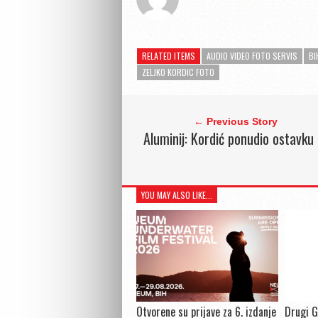
RELATED ITEMS
AUDIO VIDEO FOTO SERVIS
BI
ZELJKO KORDIC FOTO
← Previous Story
Aluminij: Kordić ponudio ostavku
YOU MAY ALSO LIKE...
Otvorene su prijave za 6. izdanje
Drugi G