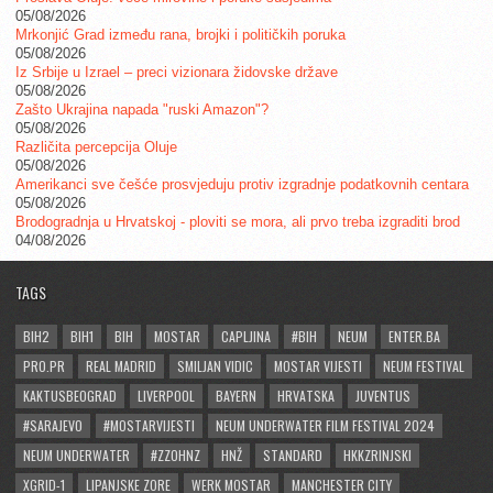
05/08/2026
Mrkonjić Grad između rana, brojki i političkih poruka
05/08/2026
Iz Srbije u Izrael – preci vizionara židovske države
05/08/2026
Zašto Ukrajina napada "ruski Amazon"?
05/08/2026
Različita percepcija Oluje
05/08/2026
Amerikanci sve češće prosvjeduju protiv izgradnje podatkovnih centara
05/08/2026
Brodogradnja u Hrvatskoj - ploviti se mora, ali prvo treba izgraditi brod
04/08/2026
TAGS
BIH2
BIH1
BIH
MOSTAR
CAPLJINA
#BIH
NEUM
ENTER.BA
PRO.PR
REAL MADRID
SMILJAN VIDIC
MOSTAR VIJESTI
NEUM FESTIVAL
KAKTUSBEOGRAD
LIVERPOOL
BAYERN
HRVATSKA
JUVENTUS
#SARAJEVO
#MOSTARVIJESTI
NEUM UNDERWATER FILM FESTIVAL 2024
NEUM UNDERWATER
#ZZOHNZ
HNŽ
STANDARD
HKKZRINJSKI
XGRID-1
LIPANJSKE ZORE
WERK MOSTAR
MANCHESTER CITY