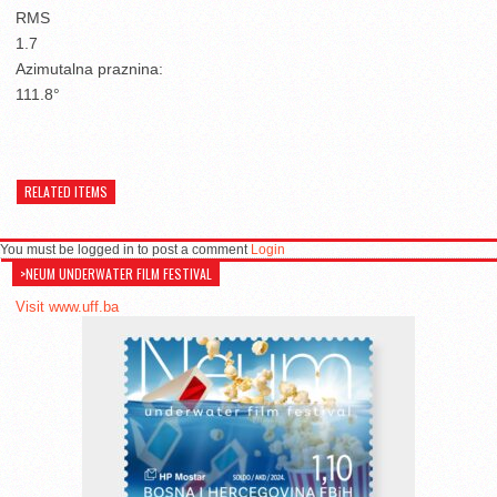
RMS
1.7
Azimutalna praznina:
111.8°
RELATED ITEMS
You must be logged in to post a comment
Login
>NEUM UNDERWATER FILM FESTIVAL
Visit www.uff.ba