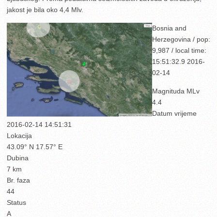
jakost je bila oko 4,4 Mlv.
Bosnia and
Herzegovina / pop:
9,987 / local time:
15:51:32.9 2016-
02-14
Magnituda MLv
4.4
Datum vrijeme
2016-02-14 14:51:31
Lokacija
43.09° N 17.57° E
Dubina
7 km
Br. faza
44
Status
A