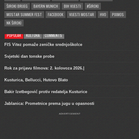
ŠIROKI BRIJEG
BAYERN MUNICH
BIH VIJESTI
#ŠIROKI
MOSTAR SUMMER FEST
FACEBOOK
VIJESTI MOSTAR
HVO
PIXMOS
NK ŠIROKI
POPULAR
KULTURA
COMMENTS
FIS Vitez pomaže zeničke srednjoškolce
Svjetski dan tonske probe
Rok za prijavu filmova: 2. kolovoza 2026.|
Kusturica, Bellucci, Hutovo Blato
Bakir Izetbegović protiv redatelja Kusturice
Jablanica: Prometnice prema jugu u opasnosti
ADVERTISEMENT