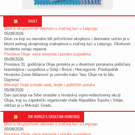
SVIJET
Dron s eksplozivom otkriven u zračnoj luci u Leipzigu
05/08/2026
Dron za koji su navodno bili pričvršćeni eksploziv i detonator uočen je u
blizini jednog ukrajinskog zrakoplova u zračnoj luci u Leipzigu. Okolnosti
incidenta ostaju nejasne.
Proslava Oluje: veće mirovine i poruke susjedima
05/08/2026
Proslava 31. godišnjice Oluje protekla je u direktnim porukama političara
braniteljima i susjedima u Srbiji i Bosni i Hercegovini. Predsjednik
Hrvatske Zoran Milanović je ustvrdio kako "bez Oluje ne bi bilo
Daytona".
Mrkonjić Grad između rana, brojki i političkih poruka
05/08/2026
Dan sjećanja na Srbe stradale u hrvatskoj vojno-redarstvenoj akciji
Oluja, koji su zajednički organizirale vlade Republike Srpske i Srbije,
održan je u Mrkonjić Gradu.
DW-WORLD´S CROATIAN HOMEPAGE
Dron s eksplozivom otkriven u zračnoj luci u Leipzigu
05/08/2026
Proslava Oluje: veće mirovine i poruke susjedima