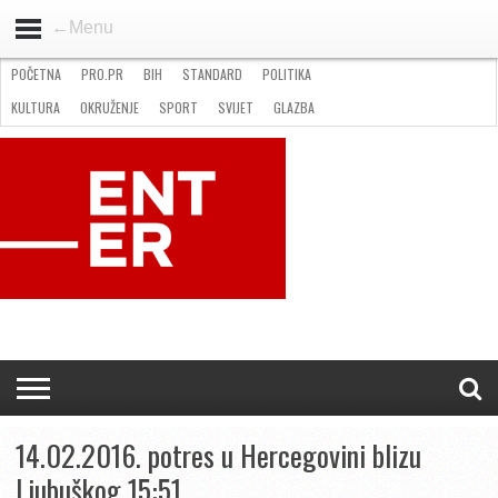
←Menu
POČETNA
PRO.PR
BIH
STANDARD
POLITIKA
HOME
VIJESTI
PRO.PR
STANDARD
POLITIKA
GOSPODARSTVO
OKRUŽENJE
GLAZBA
KULTURA
SPORT
FOTO
KULTURA
OKRUŽENJE
SPORT
SVIJET
GLAZBA
NATJEČAJI
FILMING LOCATION IN BH
KONTAKT
14.02.2016. potres u Hercegovini blizu
Ljubuškog 15:51