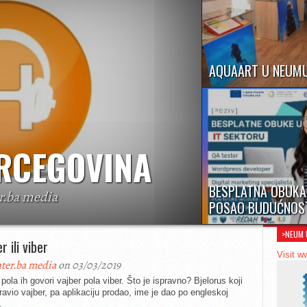
AQUAART U NEUM
Neum, 16. kolovoza 202
u Neumu u hotelu Zenit,
Fontana...
RCEGOVINA
BESPLATNA OBUKA
r.ba media
POSAO BUDUĆNOS
ic radio station with a modern spirit. It
Javni poziv za učešće u
ylists created by experienced music editors.
>NEUM 
programu obuke u IT sek
ogether music experts...
r ili viber
Asocijacija za...
Visit w
ter.ba media
on 03/03/2019
pola ih govori vajber pola viber. Što je ispravno? Bjelorus koji
ravio vajber, pa aplikaciju prodao, ime je dao po engleskoj
.