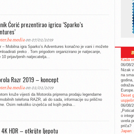
nik Ćorić prezentirao igricu ‘Sparko’s
ntures’
ter.ba media
on 07/02/2019
r – Mobilna igra Sparko’s Adventures konačno je vani i možete
nloadirati preko . Tom prigodom organizirano je natjecanje,
e 10 prijavljenih natjecatelja...
Kada vr
06/08/
Nizak v
na sman
rola Razr 2019 – koncept
godina,
odražav
ter.ba media
on 02/02/2019
Europe
etom kruže vijesti da Motorola priprema prodaju legendarne
Deset g
 mobilnih telefona RAZR, ali do sada, informacije su prilično
uspješn
e. Osim nekoliko izvješća od kojih jedna...
06/08/
„Potica
o integ
uvela pr
priča?
 4K HDR – otkrijte ljepotu
Japan: 