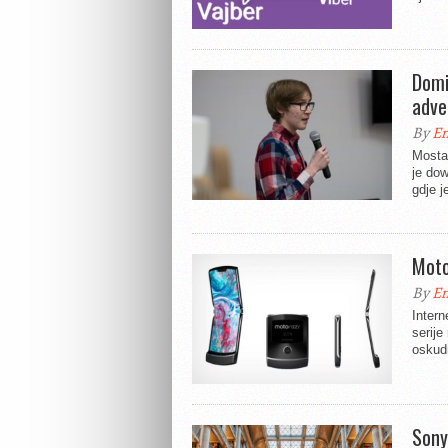
Domi
adve
By
En
Mosta
je dow
gdje j
Moto
By
En
Intern
serije
oskudn
Sony