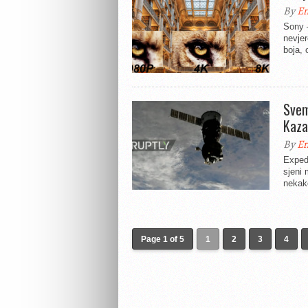
By
En
Sony 
nevjer
boja, 
Svem
Kaza
By
En
Exped
sjeni 
nekako
Page 1 of 5
1
2
3
4