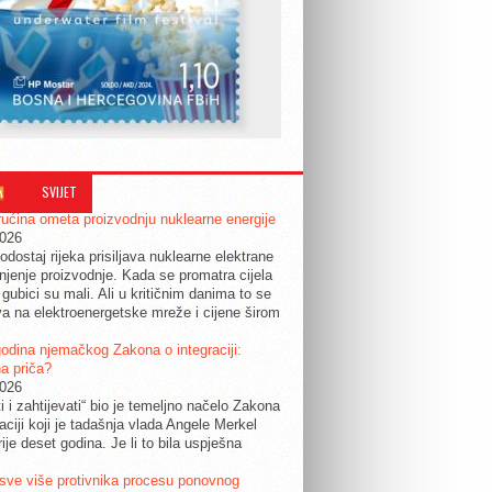
SVIJET
ućina ometa proizvodnju nuklearne energije
2026
odostaj rijeka prisiljava nuklearne elektrane
jenje proizvodnje. Kada se promatra cijela
 gubici su mali. Ali u kritičnim danima to se
a na elektroenergetske mreže i cijene širom
.
odina njemačkog Zakona o integraciji:
a priča?
2026
ti i zahtijevati“ bio je temeljno načelo Zakona
raciji koji je tadašnja vlada Angele Merkel
ije deset godina. Je li to bila uspješna
sve više protivnika procesu ponovnog