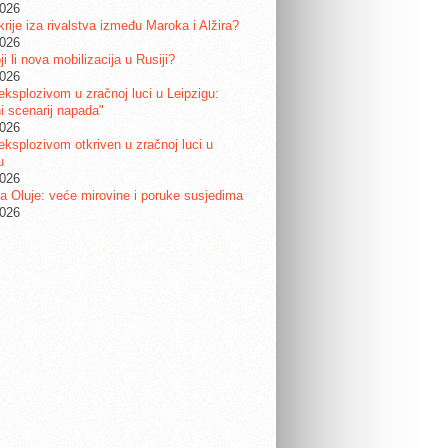
2026
krije iza rivalstva između Maroka i Alžira?
2026
i li nova mobilizacija u Rusiji?
2026
eksplozivom u zračnoj luci u Leipzigu:
ni scenarij napada"
2026
eksplozivom otkriven u zračnoj luci u
u
2026
a Oluje: veće mirovine i poruke susjedima
2026