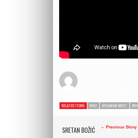
RELATED ITEMS
BIH2
BOSANSKI MOST
MOS
← Previous Story
SRETAN BOŽIĆ