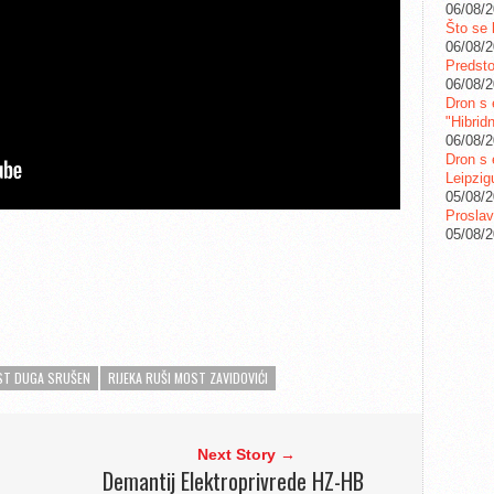
06/08/
Što se 
06/08/
Predstoj
06/08/
Dron s 
"Hibrid
06/08/
Dron s 
Leipzig
05/08/
Proslav
05/08/
T DUGA SRUŠEN
RIJEKA RUŠI MOST ZAVIDOVIĆI
Next Story →
Demantij Elektroprivrede HZ-HB