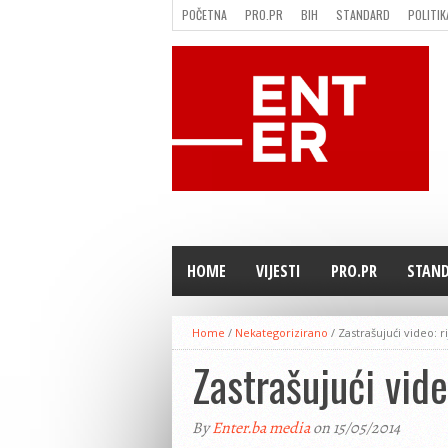
POČETNA
PRO.PR
BIH
STANDARD
POLITIK
FILMING LOCATION IN BH
KONTAKT
HOME
VIJESTI
PRO.PR
STAN
Home
/
Nekategorizirano
/
Zastrašujući video: r
Zastrašujući vide
By
Enter.ba media
on 15/05/2014