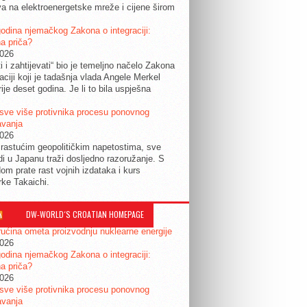
a na elektroenergetske mreže i cijene širom
.
odina njemačkog Zakona o integraciji:
a priča?
2026
ti i zahtijevati“ bio je temeljno načelo Zakona
raciji koji je tadašnja vlada Angele Merkel
ije deset godina. Je li to bila uspješna
sve više protivnika procesu ponovnog
avanja
2026
rastućim geopolitičkim napetostima, sve
udi u Japanu traži dosljedno razoružanje. S
om prate rast vojnih izdataka i kurs
rke Takaichi.
DW-WORLD´S CROATIAN HOMEPAGE
ućina ometa proizvodnju nuklearne energije
2026
odina njemačkog Zakona o integraciji:
a priča?
2026
sve više protivnika procesu ponovnog
avanja