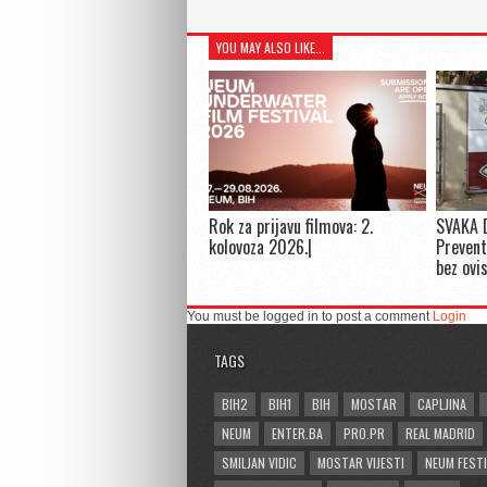
YOU MAY ALSO LIKE...
Rok za prijavu filmova: 2.
SVAKA 
kolovoza 2026.|
Prevent
bez ovi
You must be logged in to post a comment
Login
TAGS
BIH2
BIH1
BIH
MOSTAR
CAPLJINA
NEUM
ENTER.BA
PRO.PR
REAL MADRID
SMILJAN VIDIC
MOSTAR VIJESTI
NEUM FESTI