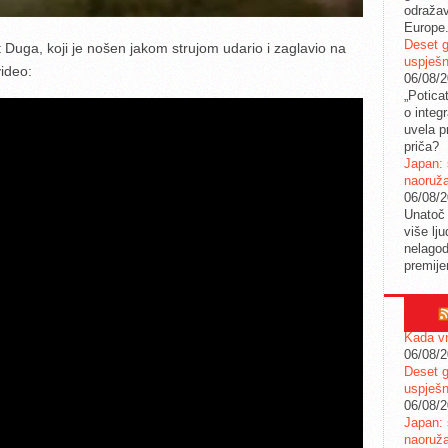
odražav
Europe
Deset g
t Duga, koji je nošen jakom strujom udario i zaglavio na
uspješn
ideo:
06/08/
„Potica
o integ
uvela pr
priča?
Japan: 
naoruž
06/08/
Unatoč 
više lj
nelagod
premije
Kada vr
06/08/
Deset g
uspješn
06/08/
Japan: 
naoruž