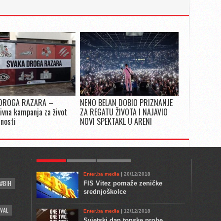
DROGA RAZARA –
NENO BELAN DOBIO PRIZNANJE
ivna kampanja za život
ZA REGATU ŽIVOTA I NAJAVIO
snosti
NOVI SPEKTAKL U ARENI
POPULAR
KULTURA
COMMENTS
Enter.ba media
| 20/12/2018
#BIH
FIS Vitez pomaže zeničke
srednjoškolce
VAL
Enter.ba media
| 12/12/2018
Svjetski dan tonske probe