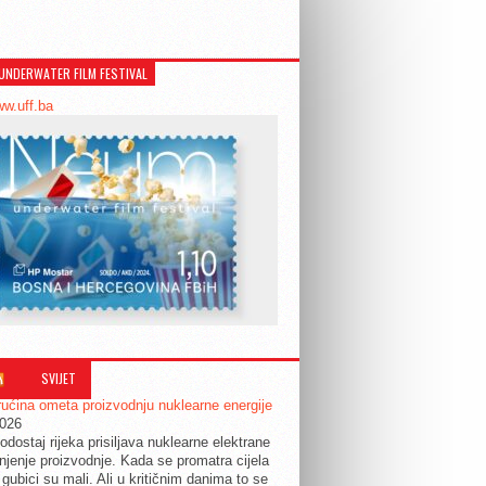
UNDERWATER FILM FESTIVAL
ww.uff.ba
SVIJET
ućina ometa proizvodnju nuklearne energije
2026
odostaj rijeka prisiljava nuklearne elektrane
jenje proizvodnje. Kada se promatra cijela
 gubici su mali. Ali u kritičnim danima to se