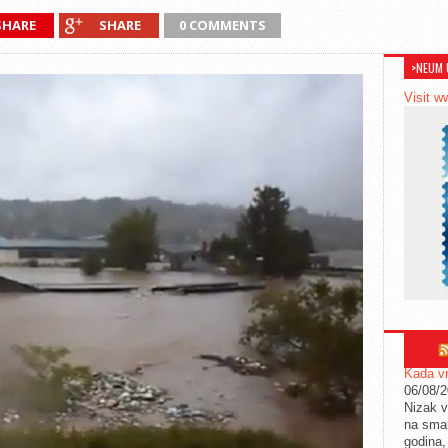
SHARE
SHARE
0 COMMENTS
>NEUM 
Visit w
Kada vr
06/08/
Nizak v
na sman
godina,