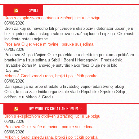
SVIJET
Dron s eksplozivom otkriven u zračnoj luci u Leipzigu
05/08/2026
Dron za koji su navodno bili pričvršćeni eksploziv i detonator uočen je u
blizini jednog ukrajinskog zrakoplova u zračnoj luci u Leipzigu. Okolnosti
incidenta ostaju nejasne.
Proslava Oluje: veće mirovine i poruke susjedima
05/08/2026
Proslava 31. godišnjice Oluje protekla je u direktnim porukama političara
braniteljima i susjedima u Srbiji i Bosni i Hercegovini. Predsjednik
Hrvatske Zoran Milanović je ustvrdio kako "bez Oluje ne bi bilo
Daytona".
Mrkonjić Grad između rana, brojki i političkih poruka
05/08/2026
Dan sjećanja na Srbe stradale u hrvatskoj vojno-redarstvenoj akciji
Oluja, koji su zajednički organizirale vlade Republike Srpske i Srbije,
održan je u Mrkonjić Gradu.
DW-WORLD´S CROATIAN HOMEPAGE
Dron s eksplozivom otkriven u zračnoj luci u Leipzigu
05/08/2026
Proslava Oluje: veće mirovine i poruke susjedima
05/08/2026
Mrkonjić Grad između rana, brojki i političkih poruka