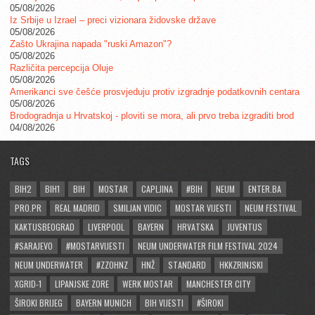
05/08/2026
Iz Srbije u Izrael – preci vizionara židovske države
05/08/2026
Zašto Ukrajina napada "ruski Amazon"?
05/08/2026
Različita percepcija Oluje
05/08/2026
Amerikanci sve češće prosvjeduju protiv izgradnje podatkovnih centara
05/08/2026
Brodogradnja u Hrvatskoj - ploviti se mora, ali prvo treba izgraditi brod
04/08/2026
TAGS
BIH2
BIH1
BIH
MOSTAR
CAPLJINA
#BIH
NEUM
ENTER.BA
PRO.PR
REAL MADRID
SMILJAN VIDIC
MOSTAR VIJESTI
NEUM FESTIVAL
KAKTUSBEOGRAD
LIVERPOOL
BAYERN
HRVATSKA
JUVENTUS
#SARAJEVO
#MOSTARVIJESTI
NEUM UNDERWATER FILM FESTIVAL 2024
NEUM UNDERWATER
#ZZOHNZ
HNŽ
STANDARD
HKKZRINJSKI
XGRID-1
LIPANJSKE ZORE
WERK MOSTAR
MANCHESTER CITY
ŠIROKI BRIJEG
BAYERN MUNICH
BIH VIJESTI
#ŠIROKI