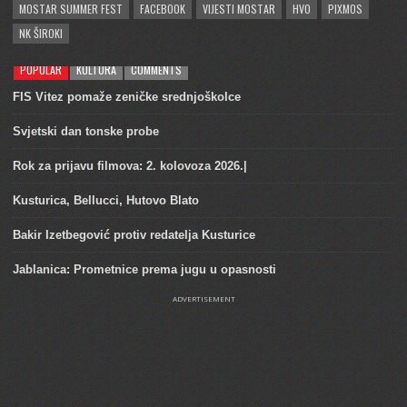
MOSTAR SUMMER FEST
FACEBOOK
VIJESTI MOSTAR
HVO
PIXMOS
NK ŠIROKI
POPULAR
KULTURA
COMMENTS
FIS Vitez pomaže zeničke srednjoškolce
Svjetski dan tonske probe
Rok za prijavu filmova: 2. kolovoza 2026.|
Kusturica, Bellucci, Hutovo Blato
Bakir Izetbegović protiv redatelja Kusturice
Jablanica: Prometnice prema jugu u opasnosti
ADVERTISEMENT