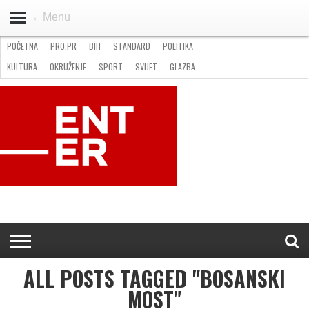
←Menu
POČETNA
PRO.PR
BIH
STANDARD
POLITIKA
HOME
VIJESTI
PRO.PR
STANDARD
POLITIKA
GOSPODARSTVO
OKRUŽENJE
GLAZBA
KULTURA
SPORT
FOTO
KULTURA
OKRUŽENJE
SPORT
SVIJET
GLAZBA
NATJEČAJI
FILMING LOCATION IN BH
KONTAKT
ALL POSTS TAGGED "BOSANSKI
MOST"