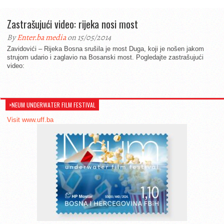
Zastrašujući video: rijeka nosi most
By
Enter.ba media
on 15/05/2014
Zavidovići – Rijeka Bosna srušila je most Duga, koji je nošen jakom
strujom udario i zaglavio na Bosanski most. Pogledajte zastrašujući
video:
>NEUM UNDERWATER FILM FESTIVAL
Visit www.uff.ba