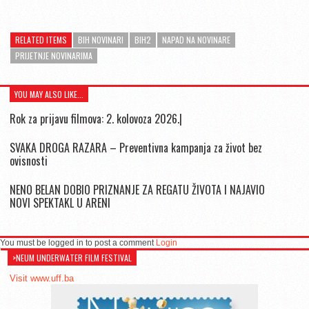
RELATED ITEMS
BIH NOVINARI
BIH2
NAPAD NA NOVINARE
PRIJETNJE NOVINARIMA
YOU MAY ALSO LIKE...
Rok za prijavu filmova: 2. kolovoza 2026.|
SVAKA DROGA RAZARA – Preventivna kampanja za život bez
ovisnosti
NENO BELAN DOBIO PRIZNANJE ZA REGATU ŽIVOTA I NAJAVIO
NOVI SPEKTAKL U ARENI
You must be logged in to post a comment
Login
>NEUM UNDERWATER FILM FESTIVAL
Visit www.uff.ba