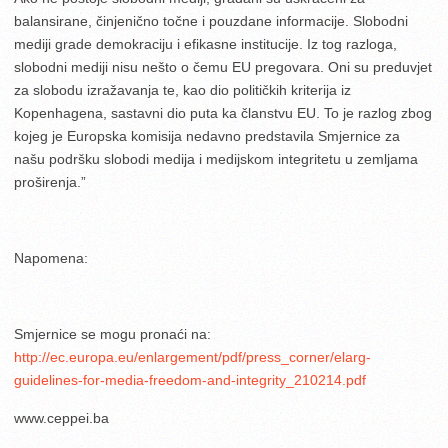
balansirane, činjenično točne i pouzdane informacije. Slobodni
mediji grade demokraciju i efikasne institucije. Iz tog razloga,
slobodni mediji nisu nešto o čemu EU pregovara. Oni su preduvjet
za slobodu izražavanja te, kao dio političkih kriterija iz
Kopenhagena, sastavni dio puta ka članstvu EU. To je razlog zbog
kojeg je Europska komisija nedavno predstavila Smjernice za
našu podršku slobodi medija i medijskom integritetu u zemljama
proširenja.”
Napomena:
Smjernice se mogu pronaći na:
http://ec.europa.eu/enlargement/pdf/press_corner/elarg-
guidelines-for-media-freedom-and-integrity_210214.pdf
www.ceppei.ba