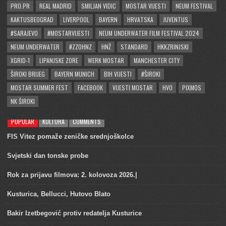
PRO.PR
REAL MADRID
SMILJAN VIDIC
MOSTAR VIJESTI
NEUM FESTIVAL
KAKTUSBEOGRAD
LIVERPOOL
BAYERN
HRVATSKA
JUVENTUS
#SARAJEVO
#MOSTARVIJESTI
NEUM UNDERWATER FILM FESTIVAL 2024
NEUM UNDERWATER
#ZZOHNZ
HNŽ
STANDARD
HKKZRINJSKI
XGRID-1
LIPANJSKE ZORE
WERK MOSTAR
MANCHESTER CITY
ŠIROKI BRIJEG
BAYERN MUNICH
BIH VIJESTI
#ŠIROKI
MOSTAR SUMMER FEST
FACEBOOK
VIJESTI MOSTAR
HVO
PIXMOS
NK ŠIROKI
POPULAR
KULTURA
COMMENTS
FIS Vitez pomaže zeničke srednjoškolce
Svjetski dan tonske probe
Rok za prijavu filmova: 2. kolovoza 2026.|
Kusturica, Bellucci, Hutovo Blato
Bakir Izetbegović protiv redatelja Kusturice