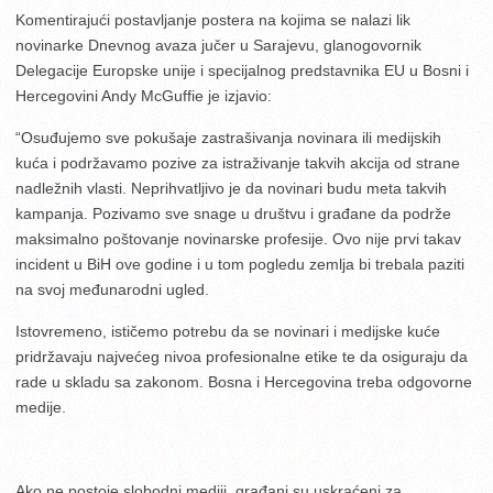
Komentirajući postavljanje postera na kojima se nalazi lik
novinarke Dnevnog avaza jučer u Sarajevu, glanogovornik
Delegacije Europske unije i specijalnog predstavnika EU u Bosni i
Hercegovini Andy McGuffie je izjavio:
“Osuđujemo sve pokušaje zastrašivanja novinara ili medijskih
kuća i podržavamo pozive za istraživanje takvih akcija od strane
nadležnih vlasti. Neprihvatljivo je da novinari budu meta takvih
kampanja. Pozivamo sve snage u društvu i građane da podrže
maksimalno poštovanje novinarske profesije. Ovo nije prvi takav
incident u BiH ove godine i u tom pogledu zemlja bi trebala paziti
na svoj međunarodni ugled.
Istovremeno, ističemo potrebu da se novinari i medijske kuće
pridržavaju najvećeg nivoa profesionalne etike te da osiguraju da
rade u skladu sa zakonom. Bosna i Hercegovina treba odgovorne
medije.
Ako ne postoje slobodni mediji, građani su uskraćeni za