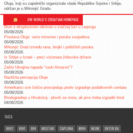
Oluja, koji su zajednički organizirale vlade Republike Srpske i Srbije,
održan je u Mrkonjić Gradu.
DW-WORLD´S CROATIAN HOMEPAGE
Dron s eksplozivom otkriven u zračnoj luci u Leipzigu
05/08/2026
Proslava Oluje: veće mirovine i poruke susjedima
05/08/2026
Mrkonjić Grad između rana, brojki i političkih poruka
05/08/2026
Iz Srbije u Izrael – preci vizionara židovske države
05/08/2026
Zašto Ukrajina napada "ruski Amazon"?
05/08/2026
Različita percepcija Oluje
05/08/2026
Amerikanci sve češće prosvjeduju protiv izgradnje podatkovnih centara
05/08/2026
Brodogradnja u Hrvatskoj - ploviti se mora, ali prvo treba izgraditi brod
04/08/2026
TAGS
BIH2
BIH1
BIH
MOSTAR
CAPLJINA
#BIH
NEUM
ENTER.BA