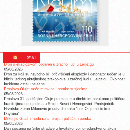
SVIJET
Dron s eksplozivom otkriven u zračnoj luci u Leipzigu
05/08/2026
Dron za koji su navodno bili pričvršćeni eksploziv i detonator uočen je u
blizini jednog ukrajinskog zrakoplova u zračnoj luci u Leipzigu. Okolnosti
incidenta ostaju nejasne.
Proslava Oluje: veće mirovine i poruke susjedima
05/08/2026
Proslava 31. godišnjice Oluje protekla je u direktnim porukama političara
braniteljima i susjedima u Srbiji i Bosni i Hercegovini. Predsjednik
Hrvatske Zoran Milanović je ustvrdio kako "bez Oluje ne bi bilo
Daytona".
Mrkonjić Grad između rana, brojki i političkih poruka
05/08/2026
Dan sjećanja na Srbe stradale u hrvatskoj vojno-redarstvenoj akciji