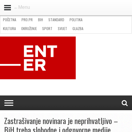
←Menu
POČETNA
PRO.PR
BIH
STANDARD
POLITIKA
HOME
VIJESTI
PRO.PR
STANDARD
POLITIKA
GOSPODARSTVO
OKRUŽENJE
GLAZBA
KULTURA
SPORT
FOTO
KULTURA
OKRUŽENJE
SPORT
SVIJET
GLAZBA
NATJEČAJI
FILMING LOCATION IN BH
KONTAKT
Zastrašivanje novinara je neprihvatljivo –
BiH treba slobodne i odgovorne medije