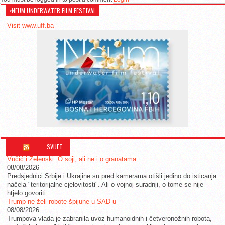
>NEUM UNDERWATER FILM FESTIVAL
Visit www.uff.ba
SVIJET
Vučić i Zelenski: O soji, ali ne i o granatama
08/08/2026
Predsjednici Srbije i Ukrajine su pred kamerama otišli jedino do isticanja
načela "teritorijalne cjelovitosti". Ali o vojnoj suradnji, o tome se nije
htjelo govoriti.
Trump ne želi robote-špijune u SAD-u
08/08/2026
Trumpova vlada je zabranila uvoz humanoidnih i četveronožnih robota,