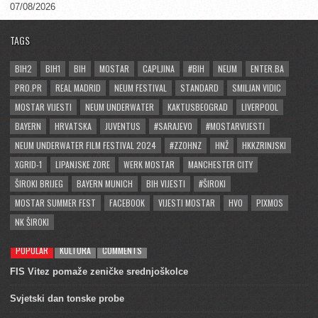
07/08/2026
TAGS
BIH2
BIH1
BIH
MOSTAR
CAPLJINA
#BIH
NEUM
ENTER.BA
PRO.PR
REAL MADRID
NEUM FESTIVAL
STANDARD
SMILJAN VIDIC
MOSTAR VIJESTI
NEUM UNDERWATER
KAKTUSBEOGRAD
LIVERPOOL
BAYERN
HRVATSKA
JUVENTUS
#SARAJEVO
#MOSTARVIJESTI
NEUM UNDERWATER FILM FESTIVAL 2024
#ZZOHNZ
HNŽ
HKKZRINJSKI
XGRID-1
LIPANJSKE ZORE
WERK MOSTAR
MANCHESTER CITY
ŠIROKI BRIJEG
BAYERN MUNICH
BIH VIJESTI
#ŠIROKI
MOSTAR SUMMER FEST
FACEBOOK
VIJESTI MOSTAR
HVO
PIXMOS
NK ŠIROKI
POPULAR
KULTURA
COMMENTS
FIS Vitez pomaže zeničke srednjoškolce
Svjetski dan tonske probe