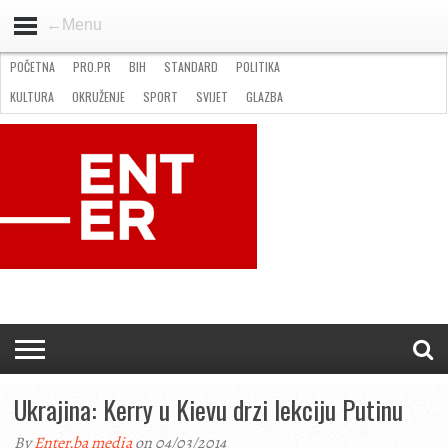
←Menu
POČETNA
PRO.PR
BIH
STANDARD
POLITIKA
HOME
VIJESTI
PRO.PR
STANDARD
POLITIKA
GOSPODARSTVO
OKRUŽENJE
GLAZBA
KULTURA
SPORT
FOTO
KULTURA
OKRUŽENJE
SPORT
SVIJET
GLAZBA
NATJEČAJI
FILMING LOCATION IN BH
KONTAKT
Ukrajina: Kerry u Kievu drzi lekciju Putinu
By
Enter.ba media
on 04/03/2014