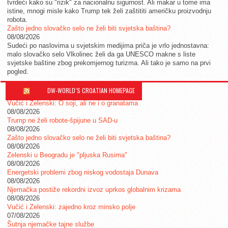
tvrdeći kako su "rizik" za nacionalnu sigurnost. Ali makar u tome ima
istine, mnogi misle kako Trump tek želi zaštititi američku proizvodnju
robota.
Zašto jedno slovačko selo ne želi biti svjetska baština?
08/08/2026
Sudeći po naslovima u svjetskim medijima priča je vrlo jednostavna:
malo slovačko selo Vlkolinec želi da ga UNESCO makne s liste
svjetske baštine zbog prekomjernog turizma. Ali tako je samo na prvi
pogled.
DW-WORLD´S CROATIAN HOMEPAGE
Vučić i Zelenski: O soji, ali ne i o granatama
08/08/2026
Trump ne želi robote-špijune u SAD-u
08/08/2026
Zašto jedno slovačko selo ne želi biti svjetska baština?
08/08/2026
Zelenski u Beogradu je "pljuska Rusima"
08/08/2026
Energetski problemi zbog niskog vodostaja Dunava
08/08/2026
Njemačka postiže rekordni izvoz uprkos globalnim krizama
08/08/2026
Vučić i Zelenski: zajedno kroz minsko polje
07/08/2026
Šutnja njemačke tajne službe