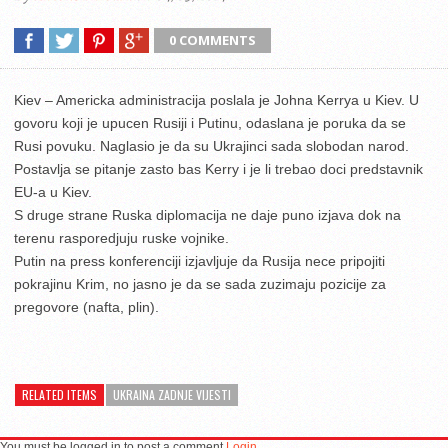
0 COMMENTS
Kiev – Americka administracija poslala je Johna Kerrya u Kiev. U
govoru koji je upucen Rusiji i Putinu, odaslana je poruka da se
Rusi povuku. Naglasio je da su Ukrajinci sada slobodan narod.
Postavlja se pitanje zasto bas Kerry i je li trebao doci predstavnik
EU-a u Kiev.
S druge strane Ruska diplomacija ne daje puno izjava dok na
terenu rasporedjuju ruske vojnike.
Putin na press konferenciji izjavljuje da Rusija nece pripojiti
pokrajinu Krim, no jasno je da se sada zuzimaju pozicije za
pregovore (nafta, plin).
RELATED ITEMS
UKRAINA ZADNJE VIJESTI
You must be logged in to post a comment
Login