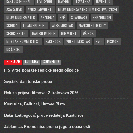
KAKTUSBEOGRAD
LIVERPOOL
BAYERN
HRVATSKA
JUVENTUS
#SARAJEVO
#MOSTARVIJESTI
NEUM UNDERWATER FILM FESTIVAL 2024
NEUM UNDERWATER
#ZZOHNZ
HNŽ
STANDARD
HKKZRINJSKI
XGRID-1
LIPANJSKE ZORE
WERK MOSTAR
MANCHESTER CITY
ŠIROKI BRIJEG
BAYERN MUNICH
BIH VIJESTI
#ŠIROKI
MOSTAR SUMMER FEST
FACEBOOK
VIJESTI MOSTAR
HVO
PIXMOS
NK ŠIROKI
POPULAR
KULTURA
COMMENTS
FIS Vitez pomaže zeničke srednjoškolce
Svjetski dan tonske probe
Rok za prijavu filmova: 2. kolovoza 2026.|
Kusturica, Bellucci, Hutovo Blato
Bakir Izetbegović protiv redatelja Kusturice
Jablanica: Prometnice prema jugu u opasnosti