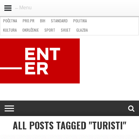
←Menu
POČETNA
PRO.PR
BIH
STANDARD
POLITIKA
HOME
VIJESTI
PRO.PR
STANDARD
POLITIKA
GOSPODARSTVO
OKRUŽENJE
GLAZBA
KULTURA
SPORT
FOTO
KULTURA
OKRUŽENJE
SPORT
SVIJET
GLAZBA
NATJEČAJI
FILMING LOCATION IN BH
KONTAKT
ALL POSTS TAGGED "TURISTI"