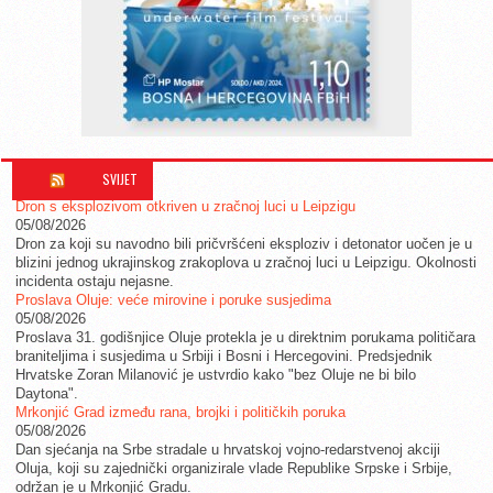
SVIJET
Dron s eksplozivom otkriven u zračnoj luci u Leipzigu
05/08/2026
Dron za koji su navodno bili pričvršćeni eksploziv i detonator uočen je u
blizini jednog ukrajinskog zrakoplova u zračnoj luci u Leipzigu. Okolnosti
incidenta ostaju nejasne.
Proslava Oluje: veće mirovine i poruke susjedima
05/08/2026
Proslava 31. godišnjice Oluje protekla je u direktnim porukama političara
braniteljima i susjedima u Srbiji i Bosni i Hercegovini. Predsjednik
Hrvatske Zoran Milanović je ustvrdio kako "bez Oluje ne bi bilo
Daytona".
Mrkonjić Grad između rana, brojki i političkih poruka
05/08/2026
Dan sjećanja na Srbe stradale u hrvatskoj vojno-redarstvenoj akciji
Oluja, koji su zajednički organizirale vlade Republike Srpske i Srbije,
održan je u Mrkonjić Gradu.