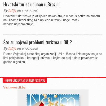
Hrvatski turist upucan u Brazilu
By
Julija
on 13/03/2016
Hrvatski turist teško je ozlijeđen nakon što je u noći s petka na subotu
na ulicama brazilskog Rija upucan u trbuh i noge. Motiv
napada najvjerojatnije...
Što su najveći problemi turizma u BiH?
By
Julija
on 15/02/2016
Prema Svjetskoj turističkoj organizaciji UN-a, Bosna i Hercegovina je na
listi pobjednika u kategoriji država u kojim se broj turista povećava iz
godine u godinu....
>NEUM UNDERWATER FILM FESTIVAL
Visit www.uff.ba