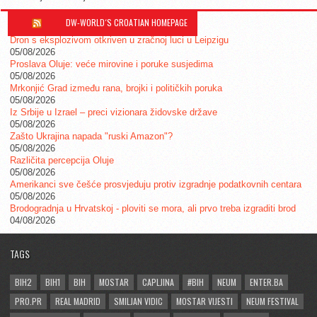
DW-WORLD´S CROATIAN HOMEPAGE
Dron s eksplozivom otkriven u zračnoj luci u Leipzigu
05/08/2026
Proslava Oluje: veće mirovine i poruke susjedima
05/08/2026
Mrkonjić Grad između rana, brojki i političkih poruka
05/08/2026
Iz Srbije u Izrael – preci vizionara židovske države
05/08/2026
Zašto Ukrajina napada "ruski Amazon"?
05/08/2026
Različita percepcija Oluje
05/08/2026
Amerikanci sve češće prosvjeduju protiv izgradnje podatkovnih centara
05/08/2026
Brodogradnja u Hrvatskoj - ploviti se mora, ali prvo treba izgraditi brod
04/08/2026
TAGS
BIH2
BIH1
BIH
MOSTAR
CAPLJINA
#BIH
NEUM
ENTER.BA
PRO.PR
REAL MADRID
SMILJAN VIDIC
MOSTAR VIJESTI
NEUM FESTIVAL