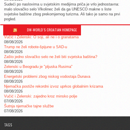
Sudeći po naslovima u svjetskim medijima priča je vrlo jednostavna:
malo slovačko selo Vlkolinec želi da ga UNESCO makne s liste
svjetske baštine zbog prekomjernog turizma. Ali tako je samo na prvi
pogled.
DW-WORLD´S CROATIAN HOMEPAGE
Vučić i Zelenski: O soji, ali ne i o granatama
08/08/2026
Trump ne želi robote-špijune u SAD-u
08/08/2026
Zašto jedno slovačko selo ne želi biti svjetska baština?
08/08/2026
Zelenski u Beogradu je "pljuska Rusima"
08/08/2026
Energetski problemi zbog niskog vodostaja Dunava
08/08/2026
Njemačka postiže rekordni izvoz uprkos globalnim krizama
08/08/2026
Vučić i Zelenski: zajedno kroz minsko polje
07/08/2026
Šutnja njemačke tajne službe
07/08/2026
TAGS