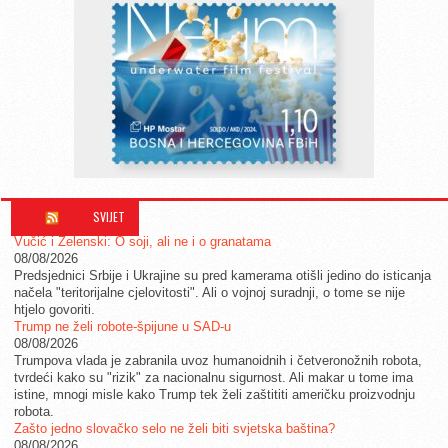
SVIJET
Vučić i Zelenski: O soji, ali ne i o granatama
08/08/2026
Predsjednici Srbije i Ukrajine su pred kamerama otišli jedino do isticanja
načela "teritorijalne cjelovitosti". Ali o vojnoj suradnji, o tome se nije
htjelo govoriti.
Trump ne želi robote-špijune u SAD-u
08/08/2026
Trumpova vlada je zabranila uvoz humanoidnih i četveronožnih robota,
tvrdeći kako su "rizik" za nacionalnu sigurnost. Ali makar u tome ima
istine, mnogi misle kako Trump tek želi zaštititi američku proizvodnju
robota.
Zašto jedno slovačko selo ne želi biti svjetska baština?
08/08/2026