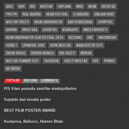
BIH2
BIH1
BIH
MOSTAR
CAPLJINA
#BIH
NEUM
ENTER.BA
PRO.PR
REAL MADRID
NEUM FESTIVAL
STANDARD
SMILJAN VIDIC
MOSTAR VIJESTI
NEUM UNDERWATER
KAKTUSBEOGRAD
LIVERPOOL
BAYERN
HRVATSKA
JUVENTUS
#SARAJEVO
#MOSTARVIJESTI
NEUM UNDERWATER FILM FESTIVAL 2024
#ZZOHNZ
HNŽ
HKKZRINJSKI
XGRID-1
LIPANJSKE ZORE
WERK MOSTAR
MANCHESTER CITY
ŠIROKI BRIJEG
BAYERN MUNICH
BIH VIJESTI
#ŠIROKI
MOSTAR SUMMER FEST
FACEBOOK
VIJESTI MOSTAR
HVO
PIXMOS
NK ŠIROKI
POPULAR
KULTURA
COMMENTS
FIS Vitez pomaže zeničke srednjoškolce
Svjetski dan tonske probe
BEST FILM POSTER AWARD
Kusturica, Bellucci, Hutovo Blato