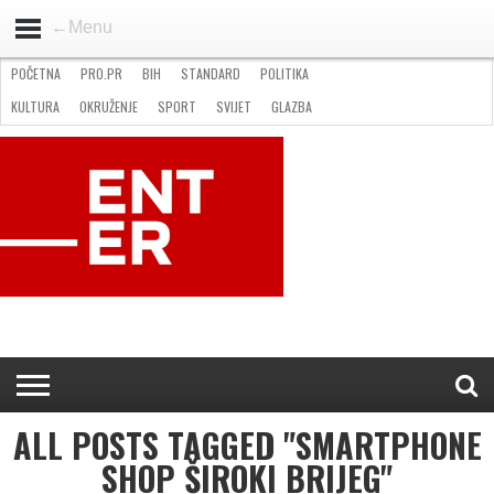
←Menu
POČETNA
PRO.PR
BIH
STANDARD
POLITIKA
HOME
VIJESTI
PRO.PR
STANDARD
POLITIKA
GOSPODARSTVO
OKRUŽENJE
GLAZBA
KULTURA
SPORT
FOTO
KULTURA
OKRUŽENJE
SPORT
SVIJET
GLAZBA
NATJEČAJI
FILMING LOCATION IN BH
KONTAKT
ALL POSTS TAGGED "SMARTPHONE
SHOP ŠIROKI BRIJEG"