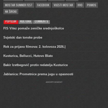
MOSTAR SUMMER FEST
FACEBOOK
VIJESTI MOSTAR
HVO
PIXMOS
NK ŠIROKI
POPULAR
KULTURA
COMMENTS
FIS Vitez pomaže zeničke srednjoškolce
Svjetski dan tonske probe
Rok za prijavu filmova: 2. kolovoza 2026.|
Kusturica, Bellucci, Hutovo Blato
Bakir Izetbegović protiv redatelja Kusturice
Jablanica: Prometnice prema jugu u opasnosti
ADVERTISEMENT