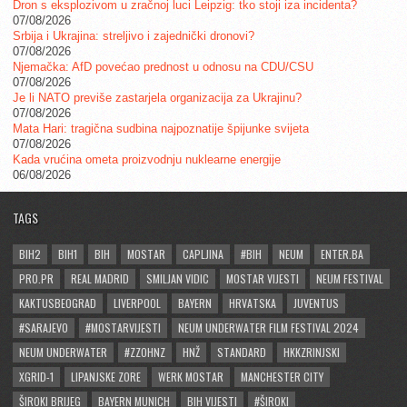
Dron s eksplozivom u zračnoj luci Leipzig: tko stoji iza incidenta?
07/08/2026
Srbija i Ukrajina: streljivo i zajednički dronovi?
07/08/2026
Njemačka: AfD povećao prednost u odnosu na CDU/CSU
07/08/2026
Je li NATO previše zastarjela organizacija za Ukrajinu?
07/08/2026
Mata Hari: tragična sudbina najpoznatije špijunke svijeta
07/08/2026
Kada vrućina ometa proizvodnju nuklearne energije
06/08/2026
TAGS
BIH2
BIH1
BIH
MOSTAR
CAPLJINA
#BIH
NEUM
ENTER.BA
PRO.PR
REAL MADRID
SMILJAN VIDIC
MOSTAR VIJESTI
NEUM FESTIVAL
KAKTUSBEOGRAD
LIVERPOOL
BAYERN
HRVATSKA
JUVENTUS
#SARAJEVO
#MOSTARVIJESTI
NEUM UNDERWATER FILM FESTIVAL 2024
NEUM UNDERWATER
#ZZOHNZ
HNŽ
STANDARD
HKKZRINJSKI
XGRID-1
LIPANJSKE ZORE
WERK MOSTAR
MANCHESTER CITY
ŠIROKI BRIJEG
BAYERN MUNICH
BIH VIJESTI
#ŠIROKI