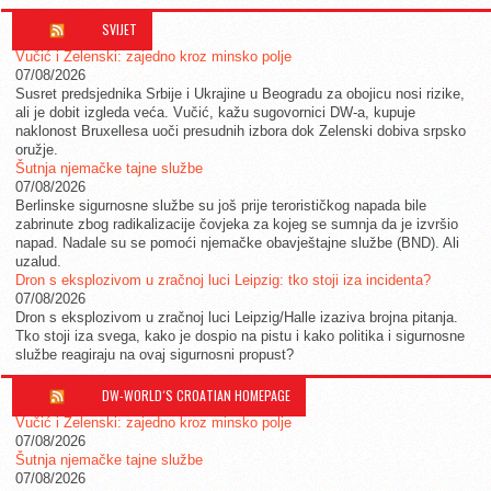
SVIJET
Vučić i Zelenski: zajedno kroz minsko polje
07/08/2026
Susret predsjednika Srbije i Ukrajine u Beogradu za obojicu nosi rizike,
ali je dobit izgleda veća. Vučić, kažu sugovornici DW-a, kupuje
naklonost Bruxellesa uoči presudnih izbora dok Zelenski dobiva srpsko
oružje.
Šutnja njemačke tajne službe
07/08/2026
Berlinske sigurnosne službe su još prije terorističkog napada bile
zabrinute zbog radikalizacije čovjeka za kojeg se sumnja da je izvršio
napad. Nadale su se pomoći njemačke obavještajne službe (BND). Ali
uzalud.
Dron s eksplozivom u zračnoj luci Leipzig: tko stoji iza incidenta?
07/08/2026
Dron s eksplozivom u zračnoj luci Leipzig/Halle izaziva brojna pitanja.
Tko stoji iza svega, kako je dospio na pistu i kako politika i sigurnosne
službe reagiraju na ovaj sigurnosni propust?
DW-WORLD´S CROATIAN HOMEPAGE
Vučić i Zelenski: zajedno kroz minsko polje
07/08/2026
Šutnja njemačke tajne službe
07/08/2026