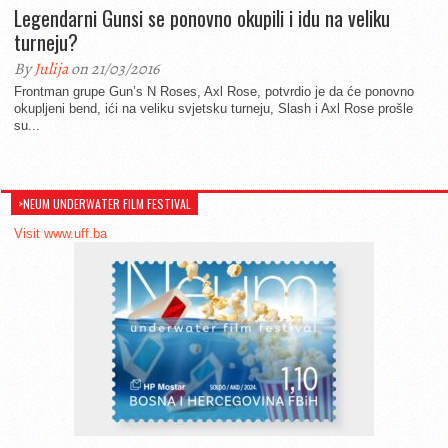
Legendarni Gunsi se ponovno okupili i idu na veliku
turneju?
By
Julija
on 21/03/2016
Frontman grupe Gun’s N Roses, Axl Rose, potvrdio je da će ponovno
okupljeni bend, ići na veliku svjetsku turneju, Slash i Axl Rose prošle
su...
>NEUM UNDERWATER FILM FESTIVAL
Visit www.uff.ba