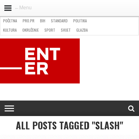
←Menu
POČETNA
PRO.PR
BIH
STANDARD
POLITIKA
HOME
VIJESTI
PRO.PR
STANDARD
POLITIKA
GOSPODARSTVO
OKRUŽENJE
GLAZBA
KULTURA
SPORT
FOTO
KULTURA
OKRUŽENJE
SPORT
SVIJET
GLAZBA
NATJEČAJI
FILMING LOCATION IN BH
KONTAKT
ALL POSTS TAGGED "SLASH"