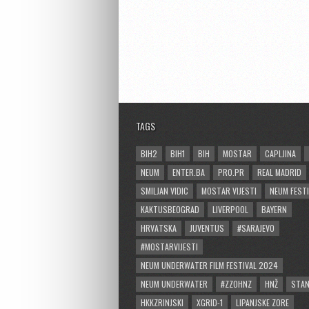
TAGS
BIH2
BIH1
BIH
MOSTAR
CAPLJINA
NEUM
ENTER.BA
PRO.PR
REAL MADRID
SMILJAN VIDIC
MOSTAR VIJESTI
NEUM FESTI
KAKTUSBEOGRAD
LIVERPOOL
BAYERN
HRVATSKA
JUVENTUS
#SARAJEVO
#MOSTARVIJESTI
NEUM UNDERWATER FILM FESTIVAL 2024
NEUM UNDERWATER
#ZZOHNZ
HNŽ
STA
HKKZRINJSKI
XGRID-1
LIPANJSKE ZORE