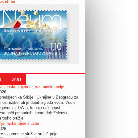
ww.uff.ba
SVIJET
 Zelenski: zajedno kroz minsko polje
2026
predsjednika Srbije i Ukrajine u Beogradu za
nosi rizike, ali je dobit izgleda veća. Vučić,
govornici DW-a, kupuje naklonost
esa uoči presudnih izbora dok Zelenski
srpsko oružje.
njemačke tajne službe
2026
ke sigurnosne službe su još prije