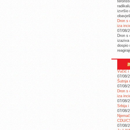
teroris
radikal
izvršio
obavješ
Dron s 
iza inc
07/08/
Dron s 
izaziva
dospio 
reagira
Vučić i
07/08/
Šutnja 
07/08/
Dron s 
iza inc
07/08/
Srbija i
07/08/
Njemač
CDU/C
07/08/