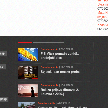
Je li N
Ukrajin
07/08/
Mata Ha
svijeta
07/08/
Kada vr
06/08/
POPULAR
KULTURA
COMMENTS
Enter.ba media
| 20/12/2018
#BIH
FIS Vitez pomaže zeničke
srednjoškolce
VAL
Enter.ba media
| 12/12/2018
Svjetski dan tonske probe
Enter.ba media
| 19/06/2026
Rok za prijavu filmova: 2.
kolovoza 2026.|
NDARD
Enter.ba media
| 07/05/2013
Kusturica, Bellucci, Hutovo Blato