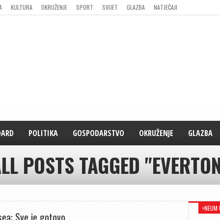
A
KULTURA
OKRUŽENJE
SPORT
SVIJET
GLAZBA
NATJEČAJI
DARD
POLITIKA
GOSPODARSTVO
OKRUŽENJE
GLAZBA
LL POSTS TAGGED "EVERTO
>NEUM 
sea: Sve je gotovo