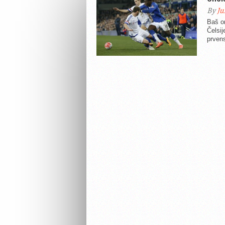
By
Ju
Baš on
Čelsij
prvens