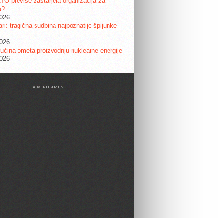
ATO previše zastarjela organizacija za
u?
2026
ri: tragična sudbina najpoznatije špijunke
2026
ućina ometa proizvodnju nuklearne energije
2026
ADVERTISEMENT