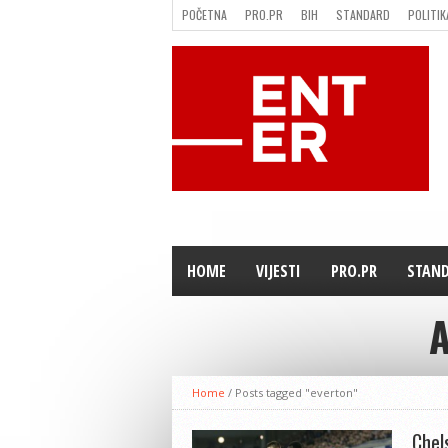
POČETNA
PRO.PR
BIH
STANDARD
POLITIK
FILMING LOCATION IN BH
KONTAKT
HOME
VIJESTI
PRO.PR
STAN
A
Home
/
Posts tagged "everton"
Chel