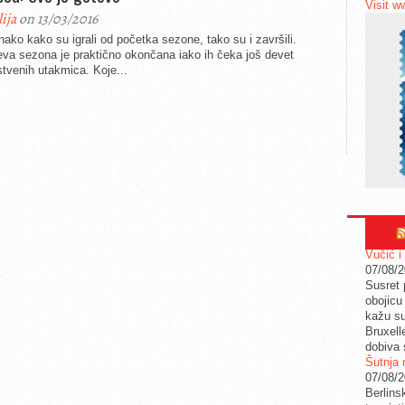
Visit w
lija
on 13/03/2016
ako kako su igrali od početka sezone, tako su i završili.
eva sezona je praktično okončana iako ih čeka još devet
tvenih utakmica. Koje...
Vučić i
07/08/
Susret 
obojicu 
kažu su
Bruxell
dobiva 
Šutnja 
07/08/
Berlins