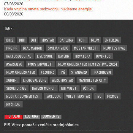
07/08/2026
Kada vrućina ometa proizvodnju nuklearne energije
06/08/2026
TAGS
BIH2
BIH1
BIH
MOSTAR
CAPLJINA
#BIH
NEUM
ENTER.BA
PRO.PR
REAL MADRID
SMILJAN VIDIC
MOSTAR VIJESTI
NEUM FESTIVAL
KAKTUSBEOGRAD
LIVERPOOL
BAYERN
HRVATSKA
JUVENTUS
#SARAJEVO
#MOSTARVIJESTI
NEUM UNDERWATER FILM FESTIVAL 2024
NEUM UNDERWATER
#ZZOHNZ
HNŽ
STANDARD
HKKZRINJSKI
XGRID-1
LIPANJSKE ZORE
WERK MOSTAR
MANCHESTER CITY
ŠIROKI BRIJEG
BAYERN MUNICH
BIH VIJESTI
#ŠIROKI
MOSTAR SUMMER FEST
FACEBOOK
VIJESTI MOSTAR
HVO
PIXMOS
NK ŠIROKI
POPULAR
KULTURA
COMMENTS
FIS Vitez pomaže zeničke srednjoškolce