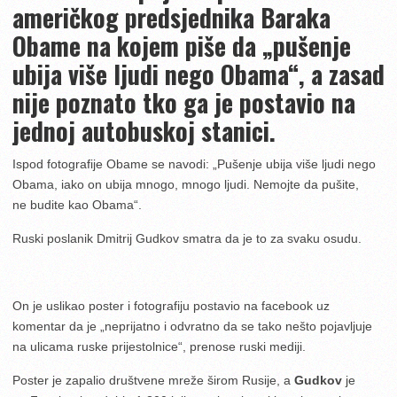
američkog predsjednika Baraka
Obame na kojem piše da „pušenje
ubija više ljudi nego Obama“, a zasad
nije poznato tko ga je postavio na
jednoj autobuskoj stanici.
Ispod fotografije Obame se navodi: „Pušenje ubija više ljudi nego
Obama, iako on ubija mnogo, mnogo ljudi. Nemojte da pušite,
ne budite kao Obama“.
Ruski poslanik Dmitrij Gudkov smatra da je to za svaku osudu.
On je uslikao poster i fotografiju postavio na facebook uz
komentar da je „neprijatno i odvratno da se tako nešto pojavljuje
na ulicama ruske prijestolnice“, prenose ruski mediji.
Poster je zapalio društvene mreže širom Rusije, a
Gudkov
je