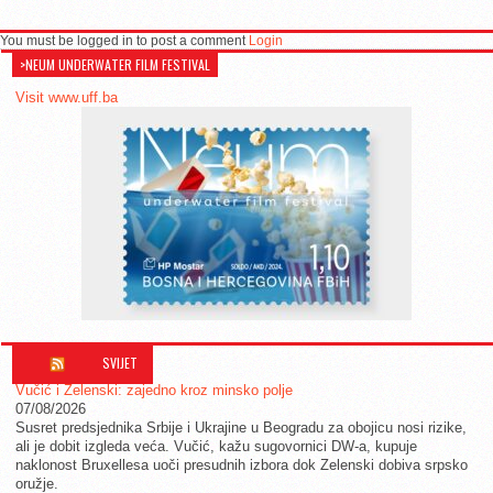
You must be logged in to post a comment
Login
>NEUM UNDERWATER FILM FESTIVAL
Visit www.uff.ba
SVIJET
Vučić i Zelenski: zajedno kroz minsko polje
07/08/2026
Susret predsjednika Srbije i Ukrajine u Beogradu za obojicu nosi rizike,
ali je dobit izgleda veća. Vučić, kažu sugovornici DW-a, kupuje
naklonost Bruxellesa uoči presudnih izbora dok Zelenski dobiva srpsko
oružje.