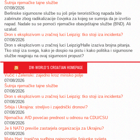
Šutnja njemačke tajne službe
07/08/2026
Berlinske sigurnosne službe su još prije terorističkog napada bile
zabrinute zbog radikalizacije čovjeka za kojeg se sumnja da je izvršio
napad. Nadale su se pomoći njemačke obavještajne službe (BND). Ali
uzalud.
Dron s eksplozivom u zračnoj luci Leipzig: tko stoji iza incidenta?
07/08/2026
Dron s eksplozivom u zračnoj luci Leipzig/Halle izaziva brojna pitanja.
Tko stoji iza svega, kako je dospio na pistu i kako politika i sigurnosne
službe reagiraju na ovaj sigurnosni propust?
DW-WORLD´S CROATIAN HOMEPAGE
Vučić i Zelenski: zajedno kroz minsko polje
07/08/2026
Šutnja njemačke tajne službe
07/08/2026
Dron s eksplozivom u zračnoj luci Leipzig: tko stoji iza incidenta?
07/08/2026
Srbija i Ukrajina: streljivo i zajednički dronovi?
07/08/2026
Njemačka: AfD povećao prednost u odnosu na CDU/CSU
07/08/2026
Je li NATO previše zastarjela organizacija za Ukrajinu?
07/08/2026
Mata Hari: tragična sudbina najpoznatije špijunke svijeta