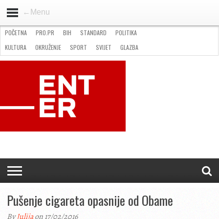
←Menu
POČETNA
PRO.PR
BIH
STANDARD
POLITIKA
HOME
VIJESTI
PRO.PR
STANDARD
POLITIKA
GOSPODARSTVO
OKRUŽENJE
GLAZBA
KULTURA
SPORT
FOTO
KULTURA
OKRUŽENJE
SPORT
SVIJET
GLAZBA
NATJEČAJI
FILMING LOCATION IN BH
KONTAKT
Pušenje cigareta opasnije od Obame
By
Julija
on 17/02/2016