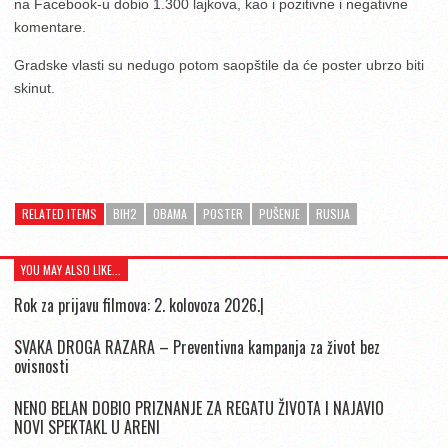
na Facebook-u dobio 1.300 lajkova, kao i pozitivne i negativne
komentare.
Gradske vlasti su nedugo potom saopštile da će poster ubrzo biti
skinut.
RELATED ITEMS
BIH2
OBAMA
POSTER
PUŠENJE
RUSIJA
YOU MAY ALSO LIKE...
Rok za prijavu filmova: 2. kolovoza 2026.|
SVAKA DROGA RAZARA – Preventivna kampanja za život bez
ovisnosti
NENO BELAN DOBIO PRIZNANJE ZA REGATU ŽIVOTA I NAJAVIO
NOVI SPEKTAKL U ARENI