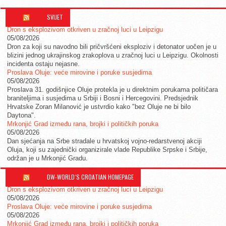
SVIJET
Dron s eksplozivom otkriven u zračnoj luci u Leipzigu
05/08/2026
Dron za koji su navodno bili pričvršćeni eksploziv i detonator uočen je u
blizini jednog ukrajinskog zrakoplova u zračnoj luci u Leipzigu. Okolnosti
incidenta ostaju nejasne.
Proslava Oluje: veće mirovine i poruke susjedima
05/08/2026
Proslava 31. godišnjice Oluje protekla je u direktnim porukama političara
braniteljima i susjedima u Srbiji i Bosni i Hercegovini. Predsjednik
Hrvatske Zoran Milanović je ustvrdio kako "bez Oluje ne bi bilo
Daytona".
Mrkonjić Grad između rana, brojki i političkih poruka
05/08/2026
Dan sjećanja na Srbe stradale u hrvatskoj vojno-redarstvenoj akciji
Oluja, koji su zajednički organizirale vlade Republike Srpske i Srbije,
održan je u Mrkonjić Gradu.
DW-WORLD´S CROATIAN HOMEPAGE
Dron s eksplozivom otkriven u zračnoj luci u Leipzigu
05/08/2026
Proslava Oluje: veće mirovine i poruke susjedima
05/08/2026
Mrkonjić Grad između rana, brojki i političkih poruka