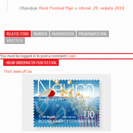
Objavljuje
Rock Festival Pajo
u
Utorak, 26. veljače 2019.
RELATED ITEMS
PAJIROCK
PAJOROCK2019
PRIJAVENAFESTIVAL
SPLITTETS
You must be logged in to post a comment
Login
>NEUM UNDERWATER FILM FESTIVAL
Visit www.uff.ba