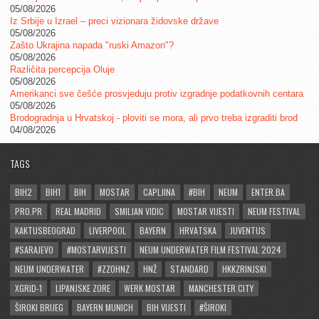
05/08/2026
Iz Srbije u Izrael – preci vizionara židovske države
05/08/2026
Zašto Ukrajina napada "ruski Amazon"?
05/08/2026
Različita percepcija Oluje
05/08/2026
Amerikanci sve češće prosvjeduju protiv izgradnje podatkovnih centara
05/08/2026
Brodogradnja u Hrvatskoj - ploviti se mora, ali prvo treba izgraditi brod
04/08/2026
TAGS
BIH2
BIH1
BIH
MOSTAR
CAPLJINA
#BIH
NEUM
ENTER.BA
PRO.PR
REAL MADRID
SMILJAN VIDIC
MOSTAR VIJESTI
NEUM FESTIVAL
KAKTUSBEOGRAD
LIVERPOOL
BAYERN
HRVATSKA
JUVENTUS
#SARAJEVO
#MOSTARVIJESTI
NEUM UNDERWATER FILM FESTIVAL 2024
NEUM UNDERWATER
#ZZOHNZ
HNŽ
STANDARD
HKKZRINJSKI
XGRID-1
LIPANJSKE ZORE
WERK MOSTAR
MANCHESTER CITY
ŠIROKI BRIJEG
BAYERN MUNICH
BIH VIJESTI
#ŠIROKI