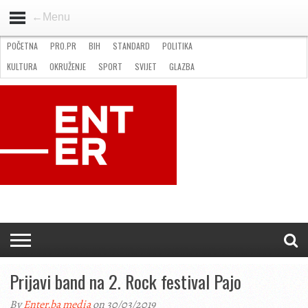
←Menu
POČETNA
PRO.PR
BIH
STANDARD
POLITIKA
HOME
VIJESTI
PRO.PR
STANDARD
POLITIKA
GOSPODARSTVO
OKRUŽENJE
GLAZBA
KULTURA
SPORT
FOTO
KULTURA
OKRUŽENJE
SPORT
SVIJET
GLAZBA
NATJEČAJI
FILMING LOCATION IN BH
KONTAKT
Prijavi band na 2. Rock festival Pajo
By
Enter.ba media
on 30/03/2019