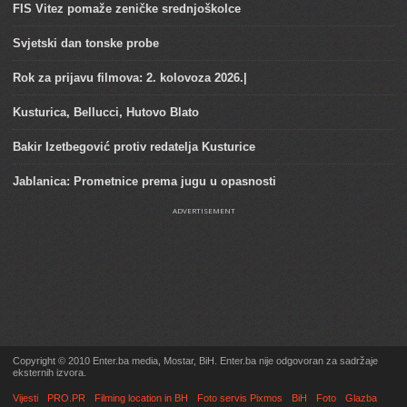
FIS Vitez pomaže zeničke srednjoškolce
Svjetski dan tonske probe
Rok za prijavu filmova: 2. kolovoza 2026.|
Kusturica, Bellucci, Hutovo Blato
Bakir Izetbegović protiv redatelja Kusturice
Jablanica: Prometnice prema jugu u opasnosti
ADVERTISEMENT
Copyright © 2010 Enter.ba media, Mostar, BiH. Enter.ba nije odgovoran za sadržaje
eksternih izvora.
Vijesti
PRO.PR
Filming location in BH
Foto servis Pixmos
BiH
Foto
Glazba