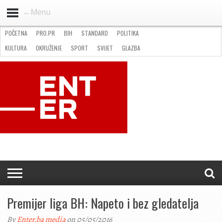
←Menu
POČETNA
PRO.PR
BIH
STANDARD
POLITIKA
HOME
VIJESTI
PRO.PR
STANDARD
POLITIKA
GOSPODARSTVO
OKRUŽENJE
GLAZBA
KULTURA
SPORT
FOTO
KULTURA
OKRUŽENJE
SPORT
SVIJET
GLAZBA
NATJEČAJI
FILMING LOCATION IN BH
KONTAKT
Premijer liga BH: Napeto i bez gledatelja
By
Enter.ba media
on 05/05/2016