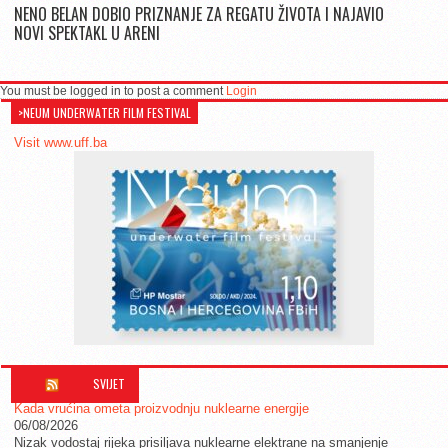
NENO BELAN DOBIO PRIZNANJE ZA REGATU ŽIVOTA I NAJAVIO
NOVI SPEKTAKL U ARENI
You must be logged in to post a comment
Login
>NEUM UNDERWATER FILM FESTIVAL
Visit www.uff.ba
SVIJET
Kada vrućina ometa proizvodnju nuklearne energije
06/08/2026
Nizak vodostaj rijeka prisiljava nuklearne elektrane na smanjenje