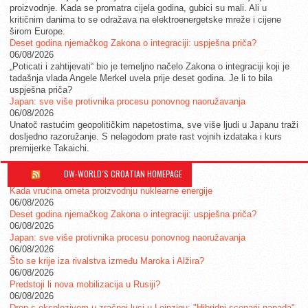
proizvodnje. Kada se promatra cijela godina, gubici su mali. Ali u
kritičnim danima to se odražava na elektroenergetske mreže i cijene
širom Europe.
Deset godina njemačkog Zakona o integraciji: uspješna priča?
06/08/2026
„Poticati i zahtijevati“ bio je temeljno načelo Zakona o integraciji koji je
tadašnja vlada Angele Merkel uvela prije deset godina. Je li to bila
uspješna priča?
Japan: sve više protivnika procesu ponovnog naoružavanja
06/08/2026
Unatoč rastućim geopolitičkim napetostima, sve više ljudi u Japanu traži
dosljedno razoružanje. S nelagodom prate rast vojnih izdataka i kurs
premijerke Takaichi.
DW-WORLD´S CROATIAN HOMEPAGE
Kada vrućina ometa proizvodnju nuklearne energije
06/08/2026
Deset godina njemačkog Zakona o integraciji: uspješna priča?
06/08/2026
Japan: sve više protivnika procesu ponovnog naoružavanja
06/08/2026
Što se krije iza rivalstva između Maroka i Alžira?
06/08/2026
Predstoji li nova mobilizacija u Rusiji?
06/08/2026
Dron s eksplozivom u zračnoj luci u Leipzigu: "Hibridni scenarij napada"