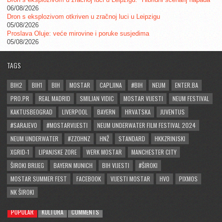
06/08/2026
Dron s eksplozivom otkriven u zračnoj luci u Leipzigu
05/08/2026
Proslava Oluje: veće mirovine i poruke susjedima
05/08/2026
TAGS
BIH2
BIH1
BIH
MOSTAR
CAPLJINA
#BIH
NEUM
ENTER.BA
PRO.PR
REAL MADRID
SMILJAN VIDIC
MOSTAR VIJESTI
NEUM FESTIVAL
KAKTUSBEOGRAD
LIVERPOOL
BAYERN
HRVATSKA
JUVENTUS
#SARAJEVO
#MOSTARVIJESTI
NEUM UNDERWATER FILM FESTIVAL 2024
NEUM UNDERWATER
#ZZOHNZ
HNŽ
STANDARD
HKKZRINJSKI
XGRID-1
LIPANJSKE ZORE
WERK MOSTAR
MANCHESTER CITY
ŠIROKI BRIJEG
BAYERN MUNICH
BIH VIJESTI
#ŠIROKI
MOSTAR SUMMER FEST
FACEBOOK
VIJESTI MOSTAR
HVO
PIXMOS
NK ŠIROKI
POPULAR
KULTURA
COMMENTS