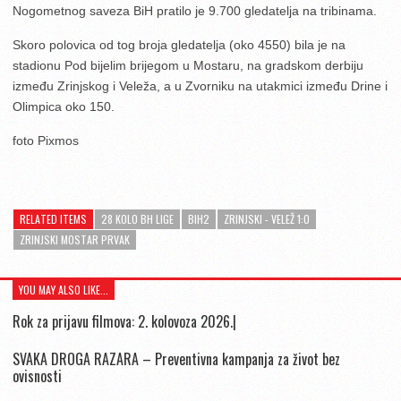
Nogometnog saveza BiH pratilo je 9.700 gledatelja na tribinama.
Skoro polovica od tog broja gledatelja (oko 4550) bila je na
stadionu Pod bijelim brijegom u Mostaru, na gradskom derbiju
između Zrinjskog i Veleža, a u Zvorniku na utakmici između Drine i
Olimpica oko 150.
foto Pixmos
RELATED ITEMS
28 KOLO BH LIGE
BIH2
ZRINJSKI - VELEŽ 1:0
ZRINJSKI MOSTAR PRVAK
YOU MAY ALSO LIKE...
Rok za prijavu filmova: 2. kolovoza 2026.|
SVAKA DROGA RAZARA – Preventivna kampanja za život bez
ovisnosti