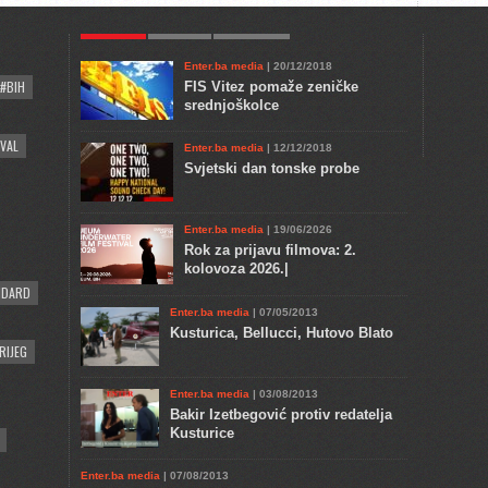
POPULAR
KULTURA
COMMENTS
Enter.ba media
| 20/12/2018
#BIH
FIS Vitez pomaže zeničke
srednjoškolce
VAL
Enter.ba media
| 12/12/2018
Svjetski dan tonske probe
Enter.ba media
| 19/06/2026
Rok za prijavu filmova: 2.
kolovoza 2026.|
NDARD
Enter.ba media
| 07/05/2013
Kusturica, Bellucci, Hutovo Blato
RIJEG
Enter.ba media
| 03/08/2013
Bakir Izetbegović protiv redatelja
Kusturice
Enter.ba media
| 07/08/2013