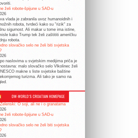
ovoriti.
e želi robote-špijune u SAD-u
2026
a vlada je zabranila uvoz humanoidnih i
nožnih robota, tvrdeći kako su "rizik" za
lnu sigurnost. Ali makar u tome ima istine,
isle kako Trump tek želi zaštititi američku
dnju robota.
edno slovačko selo ne želi biti svjetska
?
2026
po naslovima u svjetskim medijima priča je
dnostavna: malo slovačko selo Vlkolinec želi
UNESCO makne s liste svjetske baštine
ekomjernog turizma. Ali tako je samo na
gled.
DW-WORLD´S CROATIAN HOMEPAGE
 Zelenski: O soji, ali ne i o granatama
2026
e želi robote-špijune u SAD-u
2026
edno slovačko selo ne želi biti svjetska
?
2026