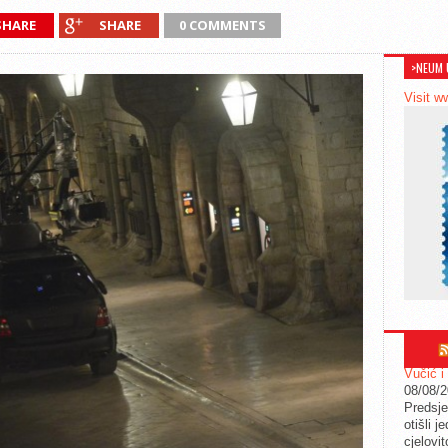
SHARE
SHARE
0 COMMENTS
>NEUM 
Visit w
Vučić i
08/08/
Predsje
otišli j
cjelovit