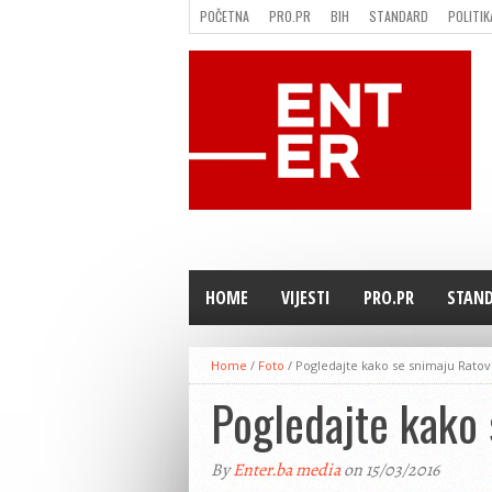
POČETNA
PRO.PR
BIH
STANDARD
POLITIK
FILMING LOCATION IN BH
KONTAKT
HOME
VIJESTI
PRO.PR
STAN
Home
/
Foto
/
Pogledajte kako se snimaju Ratov
Pogledajte kako 
By
Enter.ba media
on 15/03/2016