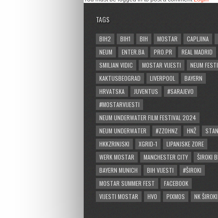
TAGS
BIH2
BIH1
BIH
MOSTAR
CAPLJINA
NEUM
ENTER.BA
PRO.PR
REAL MADRID
SMILJAN VIDIC
MOSTAR VIJESTI
NEUM FESTI
KAKTUSBEOGRAD
LIVERPOOL
BAYERN
HRVATSKA
JUVENTUS
#SARAJEVO
#MOSTARVIJESTI
NEUM UNDERWATER FILM FESTIVAL 2024
NEUM UNDERWATER
#ZZOHNZ
HNŽ
STA
HKKZRINJSKI
XGRID-1
LIPANJSKE ZORE
WERK MOSTAR
MANCHESTER CITY
ŠIROKI B
BAYERN MUNICH
BIH VIJESTI
#ŠIROKI
MOSTAR SUMMER FEST
FACEBOOK
VIJESTI MOSTAR
HVO
PIXMOS
NK ŠIROKI