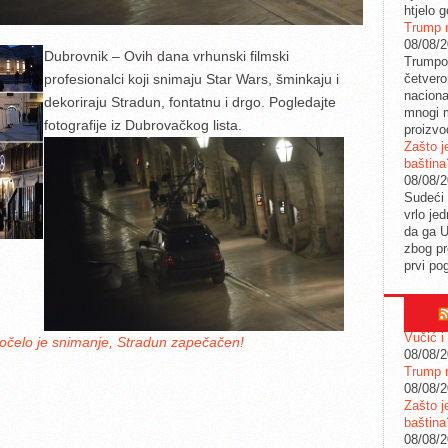
htjelo g
Trump n
08/08/
Dubrovnik – Ovih dana vrhunski filmski
Trumpov
četvero
profesionalci koji snimaju Star Wars, šminkaju i
naciona
dekoriraju Stradun, fontatnu i drgo. Pogledajte
mnogi m
fotografije iz Dubrovačkog lista.
proizvo
Zašto j
baština
08/08/
Sudeći 
vrlo je
da ga 
zbog pr
prvi po
Vučić i
lo je snimanje, Stradun zapečačen!
08/08/
Trump n
08/08/
Zašto j
baština
08/08/