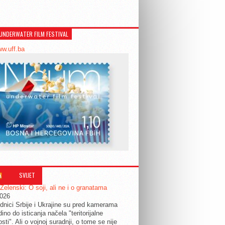
UNDERWATER FILM FESTIVAL
ww.uff.ba
SVIJET
 Zelenski: O soji, ali ne i o granatama
2026
dnici Srbije i Ukrajine su pred kamerama
edino do isticanja načela "teritorijalne
osti". Ali o vojnoj suradnji, o tome se nije