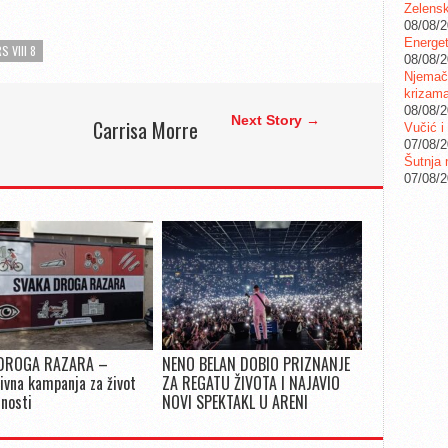
Zelensk
08/08/
Energet
 VIII 8
08/08/
Njemačk
krizam
08/08/
Next Story →
Carrisa Morre
Vučić i
07/08/
Šutnja 
07/08/
DROGA RAZARA –
NENO BELAN DOBIO PRIZNANJE
ivna kampanja za život
ZA REGATU ŽIVOTA I NAJAVIO
snosti
NOVI SPEKTAKL U ARENI