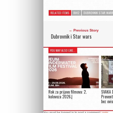
RELATED ITEMS
BIH2
DUBROVNIK STAR WARRS
← Previous Story
Dubrovnik i Star wars
YOU MAY ALSO LIKE...
Rok za prijavu filmova: 2.
SVAKA 
kolovoza 2026.|
Prevent
bez ovi
You must be logged in to post a comment
Login