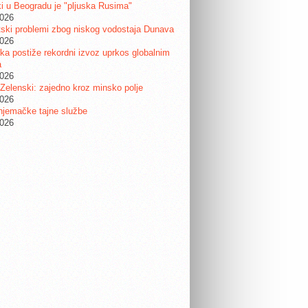
i u Beogradu je "pljuska Rusima"
2026
ski problemi zbog niskog vodostaja Dunava
2026
a postiže rekordni izvoz uprkos globalnim
a
2026
 Zelenski: zajedno kroz minsko polje
2026
njemačke tajne službe
2026