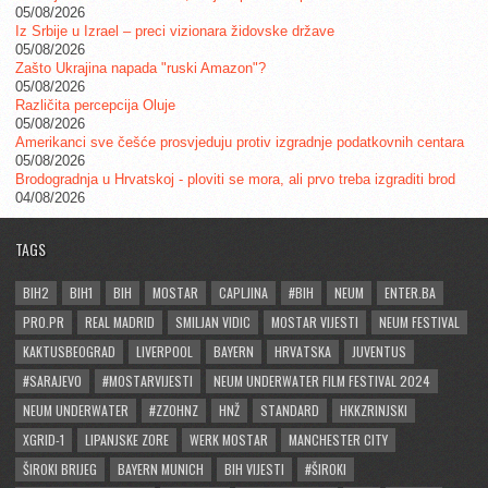
05/08/2026
Iz Srbije u Izrael – preci vizionara židovske države
05/08/2026
Zašto Ukrajina napada "ruski Amazon"?
05/08/2026
Različita percepcija Oluje
05/08/2026
Amerikanci sve češće prosvjeduju protiv izgradnje podatkovnih centara
05/08/2026
Brodogradnja u Hrvatskoj - ploviti se mora, ali prvo treba izgraditi brod
04/08/2026
TAGS
BIH2
BIH1
BIH
MOSTAR
CAPLJINA
#BIH
NEUM
ENTER.BA
PRO.PR
REAL MADRID
SMILJAN VIDIC
MOSTAR VIJESTI
NEUM FESTIVAL
KAKTUSBEOGRAD
LIVERPOOL
BAYERN
HRVATSKA
JUVENTUS
#SARAJEVO
#MOSTARVIJESTI
NEUM UNDERWATER FILM FESTIVAL 2024
NEUM UNDERWATER
#ZZOHNZ
HNŽ
STANDARD
HKKZRINJSKI
XGRID-1
LIPANJSKE ZORE
WERK MOSTAR
MANCHESTER CITY
ŠIROKI BRIJEG
BAYERN MUNICH
BIH VIJESTI
#ŠIROKI