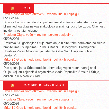
SVIJET
Dron s eksplozivom otkriven u zračnoj luci u Leipzigu
05/08/2026
Dron za koji su navodno bili pričvršćeni eksploziv i detonator uočen je u
blizini jednog ukrajinskog zrakoplova u zračnoj luci u Leipzigu. Okolnosti
incidenta ostaju nejasne.
Proslava Oluje: veće mirovine i poruke susjedima
05/08/2026
Proslava 31. godišnjice Oluje protekla je u direktnim porukama političara
braniteljima i susjedima u Srbiji i Bosni i Hercegovini. Predsjednik
Hrvatske Zoran Milanović je ustvrdio kako "bez Oluje ne bi bilo
Daytona".
Mrkonjić Grad između rana, brojki i političkih poruka
05/08/2026
Dan sjećanja na Srbe stradale u hrvatskoj vojno-redarstvenoj akciji
Oluja, koji su zajednički organizirale vlade Republike Srpske i Srbije,
održan je u Mrkonjić Gradu.
DW-WORLD´S CROATIAN HOMEPAGE
Dron s eksplozivom otkriven u zračnoj luci u Leipzigu
05/08/2026
Proslava Oluje: veće mirovine i poruke susjedima
05/08/2026
Mrkonjić Grad između rana, brojki i političkih poruka