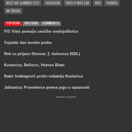
MOSTAR SUMMER FEST
FACEBOOK
VIJESTI MOSTAR
HVO
PIXMOS
NK ŠIROKI
POPULAR
KULTURA
COMMENTS
FIS Vitez pomaže zeničke srednjoškolce
Svjetski dan tonske probe
Rok za prijavu filmova: 2. kolovoza 2026.|
Kusturica, Bellucci, Hutovo Blato
Bakir Izetbegović protiv redatelja Kusturice
Jablanica: Prometnice prema jugu u opasnosti
ADVERTISEMENT