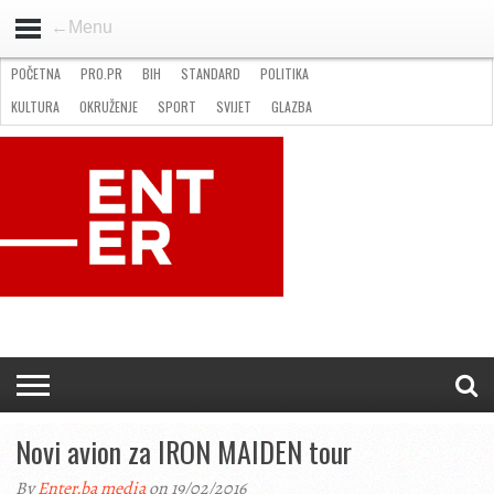
←Menu
POČETNA
PRO.PR
BIH
STANDARD
POLITIKA
HOME
VIJESTI
PRO.PR
STANDARD
POLITIKA
GOSPODARSTVO
OKRUŽENJE
GLAZBA
KULTURA
SPORT
FOTO
KULTURA
OKRUŽENJE
SPORT
SVIJET
GLAZBA
NATJEČAJI
FILMING LOCATION IN BH
KONTAKT
Novi avion za IRON MAIDEN tour
By
Enter.ba media
on 19/02/2016