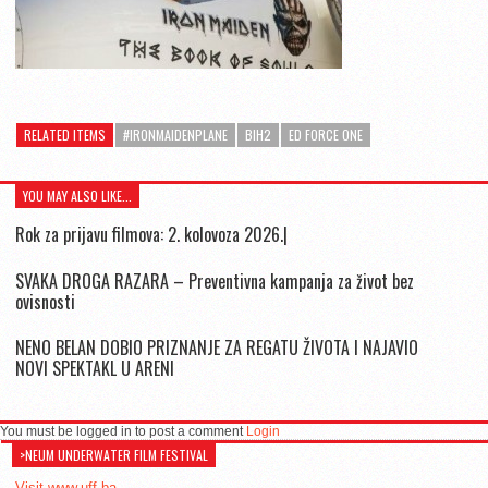
RELATED ITEMS
#IRONMAIDENPLANE
BIH2
ED FORCE ONE
YOU MAY ALSO LIKE...
Rok za prijavu filmova: 2. kolovoza 2026.|
SVAKA DROGA RAZARA – Preventivna kampanja za život bez
ovisnosti
NENO BELAN DOBIO PRIZNANJE ZA REGATU ŽIVOTA I NAJAVIO
NOVI SPEKTAKL U ARENI
You must be logged in to post a comment
Login
>NEUM UNDERWATER FILM FESTIVAL
Visit www.uff.ba