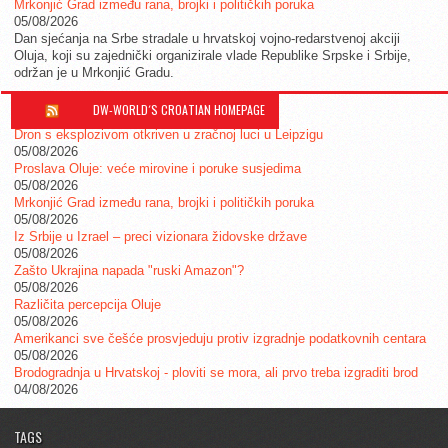
Mrkonjić Grad između rana, brojki i političkih poruka
05/08/2026
Dan sjećanja na Srbe stradale u hrvatskoj vojno-redarstvenoj akciji
Oluja, koji su zajednički organizirale vlade Republike Srpske i Srbije,
održan je u Mrkonjić Gradu.
DW-WORLD´S CROATIAN HOMEPAGE
Dron s eksplozivom otkriven u zračnoj luci u Leipzigu
05/08/2026
Proslava Oluje: veće mirovine i poruke susjedima
05/08/2026
Mrkonjić Grad između rana, brojki i političkih poruka
05/08/2026
Iz Srbije u Izrael – preci vizionara židovske države
05/08/2026
Zašto Ukrajina napada "ruski Amazon"?
05/08/2026
Različita percepcija Oluje
05/08/2026
Amerikanci sve češće prosvjeduju protiv izgradnje podatkovnih centara
05/08/2026
Brodogradnja u Hrvatskoj - ploviti se mora, ali prvo treba izgraditi brod
04/08/2026
TAGS