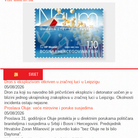
SVIJET
Dron s eksplozivom otkriven u zračnoj luci u Leipzigu
05/08/2026
Dron za koji su navodno bili pričvršćeni eksploziv i detonator uočen je u
blizini jednog ukrajinskog zrakoplova u zračnoj luci u Leipzigu. Okolnosti
incidenta ostaju nejasne.
Proslava Oluje: veće mirovine i poruke susjedima
05/08/2026
Proslava 31. godišnjice Oluje protekla je u direktnim porukama političara
braniteljima i susjedima u Srbiji i Bosni i Hercegovini. Predsjednik
Hrvatske Zoran Milanović je ustvrdio kako "bez Oluje ne bi bilo
Daytona".