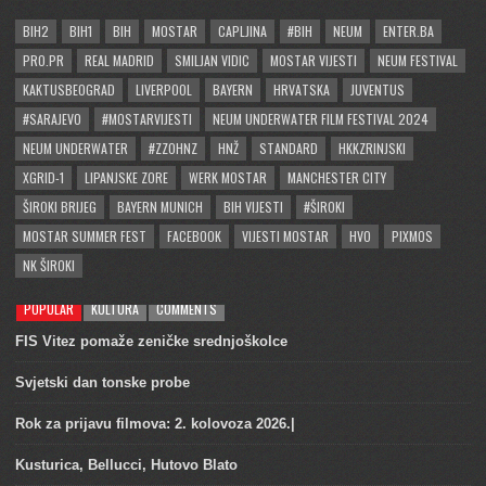
BIH2
BIH1
BIH
MOSTAR
CAPLJINA
#BIH
NEUM
ENTER.BA
PRO.PR
REAL MADRID
SMILJAN VIDIC
MOSTAR VIJESTI
NEUM FESTIVAL
KAKTUSBEOGRAD
LIVERPOOL
BAYERN
HRVATSKA
JUVENTUS
#SARAJEVO
#MOSTARVIJESTI
NEUM UNDERWATER FILM FESTIVAL 2024
NEUM UNDERWATER
#ZZOHNZ
HNŽ
STANDARD
HKKZRINJSKI
XGRID-1
LIPANJSKE ZORE
WERK MOSTAR
MANCHESTER CITY
ŠIROKI BRIJEG
BAYERN MUNICH
BIH VIJESTI
#ŠIROKI
MOSTAR SUMMER FEST
FACEBOOK
VIJESTI MOSTAR
HVO
PIXMOS
NK ŠIROKI
POPULAR
KULTURA
COMMENTS
FIS Vitez pomaže zeničke srednjoškolce
Svjetski dan tonske probe
Rok za prijavu filmova: 2. kolovoza 2026.|
Kusturica, Bellucci, Hutovo Blato