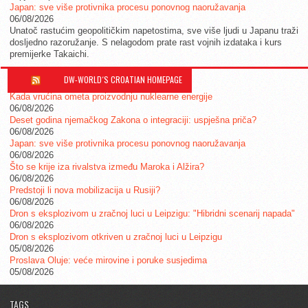
Japan: sve više protivnika procesu ponovnog naoružavanja
06/08/2026
Unatoč rastućim geopolitičkim napetostima, sve više ljudi u Japanu traži
dosljedno razoružanje. S nelagodom prate rast vojnih izdataka i kurs
premijerke Takaichi.
DW-WORLD´S CROATIAN HOMEPAGE
Kada vrućina ometa proizvodnju nuklearne energije
06/08/2026
Deset godina njemačkog Zakona o integraciji: uspješna priča?
06/08/2026
Japan: sve više protivnika procesu ponovnog naoružavanja
06/08/2026
Što se krije iza rivalstva između Maroka i Alžira?
06/08/2026
Predstoji li nova mobilizacija u Rusiji?
06/08/2026
Dron s eksplozivom u zračnoj luci u Leipzigu: "Hibridni scenarij napada"
06/08/2026
Dron s eksplozivom otkriven u zračnoj luci u Leipzigu
05/08/2026
Proslava Oluje: veće mirovine i poruke susjedima
05/08/2026
TAGS