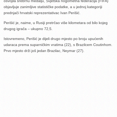
osvojila srebrnu medalju, Svjetska nogometna federacija (FIFA)
objavljuje zanimljive statističke podatke, a u jednoj kategoriji
prednjači hrvatski reprezentativac Ivan Perišić.
Perišić je, naime, u Rusiji pretrčao više kilometara od bilo kojeg
drugog igrača – ukupno 72,5.
Istovremeno, Perišić je dijeli drugo mjesto po broju upućenih
udaraca prema suparničkim vratima (22), s Brazilcem Coutinhom.
Prvo mjesto drži još jedan Brazilac, Neymar (27).