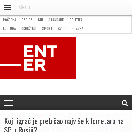
←Menu
POČETNA
PRO.PR
BIH
STANDARD
POLITIKA
HOME
VIJESTI
PRO.PR
STANDARD
POLITIKA
GOSPODARSTVO
OKRUŽENJE
GLAZBA
KULTURA
SPORT
FOTO
KULTURA
OKRUŽENJE
SPORT
SVIJET
GLAZBA
NATJEČAJI
FILMING LOCATION IN BH
KONTAKT
Koji igrač je pretrčao najviše kilometara na
SP u Rusiji?