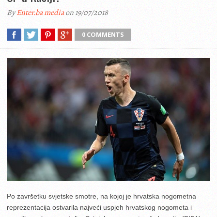
By
Enter.ba media
on 19/07/2018
0 COMMENTS
Po završetku svjetske smotre, na kojoj je hrvatska nogometna
reprezentacija ostvarila najveći uspjeh hrvatskog nogometa i