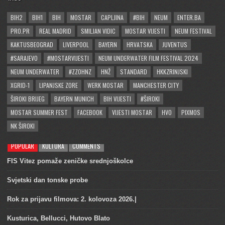
BIH2
BIH1
BIH
MOSTAR
CAPLJINA
#BIH
NEUM
ENTER.BA
PRO.PR
REAL MADRID
SMILJAN VIDIC
MOSTAR VIJESTI
NEUM FESTIVAL
KAKTUSBEOGRAD
LIVERPOOL
BAYERN
HRVATSKA
JUVENTUS
#SARAJEVO
#MOSTARVIJESTI
NEUM UNDERWATER FILM FESTIVAL 2024
NEUM UNDERWATER
#ZZOHNZ
HNŽ
STANDARD
HKKZRINJSKI
XGRID-1
LIPANJSKE ZORE
WERK MOSTAR
MANCHESTER CITY
ŠIROKI BRIJEG
BAYERN MUNICH
BIH VIJESTI
#ŠIROKI
MOSTAR SUMMER FEST
FACEBOOK
VIJESTI MOSTAR
HVO
PIXMOS
NK ŠIROKI
POPULAR
KULTURA
COMMENTS
FIS Vitez pomaže zeničke srednjoškolce
Svjetski dan tonske probe
Rok za prijavu filmova: 2. kolovoza 2026.|
Kusturica, Bellucci, Hutovo Blato