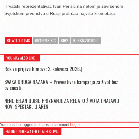
Hrvatski reprezentativac Ivan Perišić na netom je završenom
Svjetskom prvenstvu u Rusiji pretrčao najviše kilometara.
RELATED ITEMS
#IVANPERISIC
BIH2
RUSSIA2018CUP
YOU MAY ALSO LIKE...
Rok za prijavu filmova: 2. kolovoza 2026.|
SVAKA DROGA RAZARA – Preventivna kampanja za život bez
ovisnosti
NENO BELAN DOBIO PRIZNANJE ZA REGATU ŽIVOTA I NAJAVIO
NOVI SPEKTAKL U ARENI
You must be logged in to post a comment
Login
>NEUM UNDERWATER FILM FESTIVAL