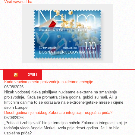
Visit www.uff.ba
SVIJET
Kada vrućina ometa proizvodnju nuklearne energije
06/08/2026
Nizak vodostaj rijeka prisiljava nuklearne elektrane na smanjenje
proizvodnje. Kada se promatra cijela godina, gubici su mali. Ali u
kritičnim danima to se odražava na elektroenergetske mreže i cijene
širom Europe.
Deset godina njemačkog Zakona o integraciji: uspješna priča?
06/08/2026
„Poticati i zahtijevati“ bio je temeljno načelo Zakona o integraciji koji je
tadašnja vlada Angele Merkel uvela prije deset godina. Je li to bila
uspješna priča?