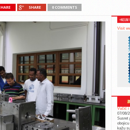
SHARE
SHARE
0 COMMENTS
>NEUM 
Visit w
Vučić i
07/08/
Susret 
obojicu 
kažu su