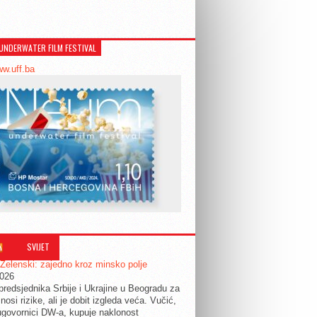
UNDERWATER FILM FESTIVAL
ww.uff.ba
SVIJET
 Zelenski: zajedno kroz minsko polje
2026
predsjednika Srbije i Ukrajine u Beogradu za
nosi rizike, ali je dobit izgleda veća. Vučić,
govornici DW-a, kupuje naklonost