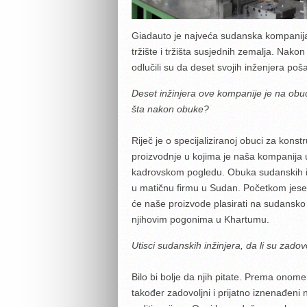
Giadauto je najveća sudanska kompanija k
tržište i tržišta susjednih zemalja. Nak
odlučili su da deset svojih inženjera po
Deset inžinjera ove kompanije je na obuci
šta nakon obuke?
Riječ je o specijaliziranoj obuci za konstr
proizvodnje u kojima je naša kompanija
kadrovskom pogledu. Obuka sudanskih inž
u matičnu firmu u Sudan. Početkom jesen
će naše proizvode plasirati na sudansko t
njihovim pogonima u Khartumu.
Utisci sudanskih inžinjera, da li su zadov
Bilo bi bolje da njih pitate. Prema onom
također zadovoljni i prijatno iznenađeni