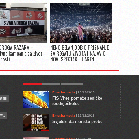
DROGA RAZARA –
NENO BELAN DOBIO PRIZNANJE
ivna kampanja za život
ZA REGATU ŽIVOTA I NAJAVIO
snosti
NOVI SPEKTAKL U ARENI
POPULAR
KULTURA
COMMENTS
Enter.ba media
| 20/12/2018
#BIH
FIS Vitez pomaže zeničke
srednjoškolce
VAL
Enter.ba media
| 12/12/2018
Svjetski dan tonske probe
Enter.ba media
| 19/06/2026