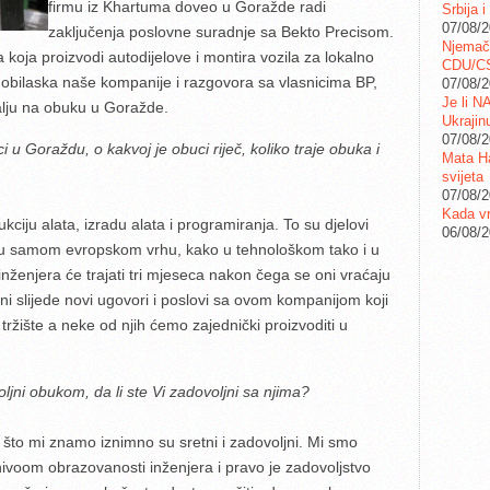
firmu iz Khartuma doveo u Goražde radi
Srbija i
07/08/
zaključenja poslovne suradnje sa Bekto Precisom.
Njemač
oja proizvodi autodijelove i montira vozila za lokalno
CDU/C
on obilaska naše kompanije i razgovora sa vlasnicima BP,
07/08/
Je li N
šalju na obuku u Goražde.
Ukrajin
07/08/
 u Goraždu, o kakvoj je obuci riječ, koliko traje obuka i
Mata Ha
svijeta
07/08/
Kada vr
ukciju alata, izradu alata i programiranja. To su djelovi
06/08/
 u samom evropskom vrhu, kako u tehnološkom tako i u
enjera će trajati tri mjeseca nakon čega se oni vraćaju
i slijede novi ugovori i poslovi sa ovom kompanijom koji
ržište a neke od njih ćemo zajednički proizvoditi u
oljni obukom, da li ste Vi zadovoljni sa njima?
e što mi znamo iznimno su sretni i zadovoljni. Mi smo
 nivoom obrazovanosti inženjera i pravo je zadovoljstvo