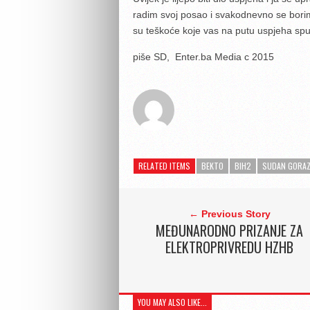
radim svoj posao i svakodnevno se borimo
su teškoće koje vas na putu uspjeha spu
piše SD, Enter.ba Media c 2015
RELATED ITEMS
BEKTO
BIH2
SUDAN GORA
← Previous Story
MEĐUNARODNO PRIZANJE ZA
ELEKTROPRIVREDU HZHB
YOU MAY ALSO LIKE...