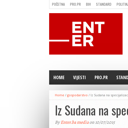
POČETNA
PRO.PR
BIH
STANDARD
POLITIK
FILMING LOCATION IN BH
KONTAKT
HOME
VIJESTI
PRO.PR
STAN
Home
/
gospodarstvo
/
Iz Sudana na specijaliza
Iz Sudana na spe
By
Enter.ba media
on 10/07/2015