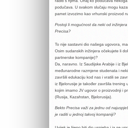
raditi s njima. Onaj ko podučava nekoga
podučava. U svakom slučaju mogu kazat
pamet izvozimo kao vrhunski proizvod na 
Postoji li mogućnost da neki od inžinjera
Precisa?
To nije sastavni dio našega ugovora, mad
Osim sudanskih inžinjera očekujete li do
partnerske kompanije)?
Da, naravno. Iz Saudijske Arabije i iz Bje
međunarodne razmjene studenata i neki od
završili edukaciju kod nas i vratili se z
iz Bjelorusije je također završila treni
kojim imamo JV ugovor o proizvodnji i p
(Rusija, Kazahstan, Bjelorusija).
Bekto Precisa važi za jednu od najuspj
je raditi u jednoj takvoj kompaniji?
Uvijek je lijepo biti dio uspjeha i ja se u