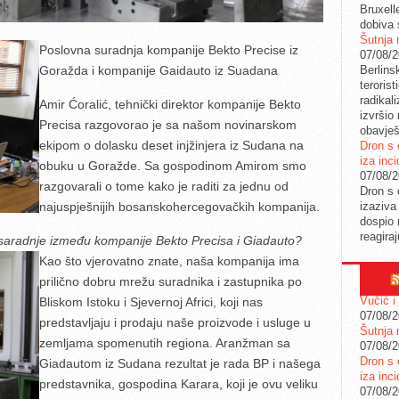
Bruxell
dobiva 
Šutnja 
Poslovna suradnja kompanije Bekto Precise iz
07/08/
Berlins
Goražda i kompanije Gaidauto iz Suadana
teroris
radikal
Amir Ćoralić, tehnički direktor kompanije Bekto
izvršio
Precisa razgovorao je sa našom novinarskom
obavješ
ekipom o dolasku deset injžinjera iz Sudana na
Dron s 
iza inc
obuku u Goražde. Sa gospodinom Amirom smo
07/08/
razgovarali o tome kako je raditi za jednu od
Dron s 
izaziva
najuspješnijih bosanskohercegovačkih kompanija.
dospio 
reagira
 saradnje između kompanije Bekto Precisa i Giadauto?
Kao što vjerovatno znate, naša kompanija ima
prilično dobru mrežu suradnika i zastupnika po
Vučić i
Bliskom Istoku i Sjevernoj Africi, koji nas
07/08/
predstavljaju i prodaju naše proizvode i usluge u
Šutnja 
zemljama spomenutih regiona. Aranžman sa
07/08/
Dron s 
Giadautom iz Sudana rezultat je rada BP i našega
iza inc
predstavnika, gospodina Karara, koji je ovu veliku
07/08/