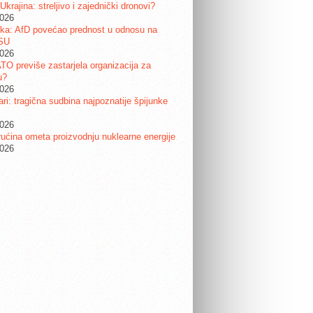
 Ukrajina: streljivo i zajednički dronovi?
2026
ka: AfD povećao prednost u odnosu na
SU
2026
ATO previše zastarjela organizacija za
u?
2026
ri: tragična sudbina najpoznatije špijunke
2026
ućina ometa proizvodnju nuklearne energije
2026