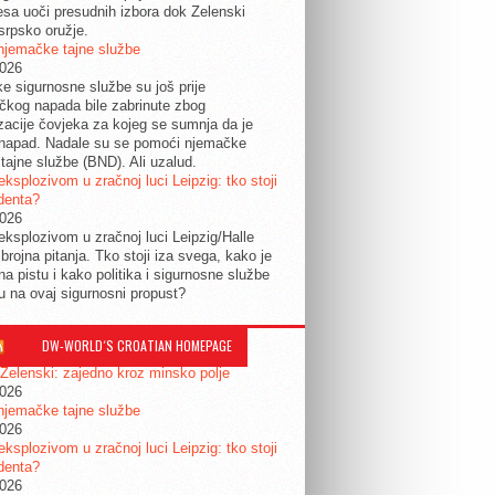
esa uoči presudnih izbora dok Zelenski
srpsko oružje.
njemačke tajne službe
2026
ke sigurnosne službe su još prije
tičkog napada bile zabrinute zbog
izacije čovjeka za kojeg se sumnja da je
 napad. Nadale su se pomoći njemačke
tajne službe (BND). Ali uzalud.
eksplozivom u zračnoj luci Leipzig: tko stoji
identa?
2026
eksplozivom u zračnoj luci Leipzig/Halle
 brojna pitanja. Tko stoji iza svega, kako je
na pistu i kako politika i sigurnosne službe
ju na ovaj sigurnosni propust?
DW-WORLD´S CROATIAN HOMEPAGE
 Zelenski: zajedno kroz minsko polje
2026
njemačke tajne službe
2026
eksplozivom u zračnoj luci Leipzig: tko stoji
identa?
2026