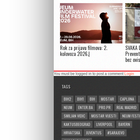
Rok za prijavu filmova: 2.
SVAKA 
kolovoza 2026.|
Prevent
bez ovi
You must be logged in to post a comment
Login
TAGS
BIH2
BIH1
BIH
MOSTAR
CAPLJINA
NEUM
ENTER.BA
PRO.PR
REAL MADRID
SMILJAN VIDIC
MOSTAR VIJESTI
NEUM FESTI
KAKTUSBEOGRAD
LIVERPOOL
BAYERN
HRVATSKA
JUVENTUS
#SARAJEVO