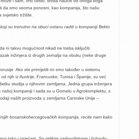
 može i sam, vrlo često, dosta naučiti od onoga koga
i da smo veoma ponosni, kao kompanija, što našu
svjetsko tržište.
 koji su trenutno na obuci ostanu raditi u kompaniji Bekto
a ni takvu mogućnost nikad ne treba isključiti.
lazak inžinjera iz drugih zemalja na obuku (neke druge
lorusije. Ako ste primijetili mi smo također u sistemu
 njih iz Austrije, Francuske, Tunisa i Španije, su već
avršetku studija u njihovim zemljama. Jedna grupa inženjera
ng u našoj kompaniji i sada su u Gomelu u Agrokomplektu, s
rodaji naših proizvoda u zemljama Carinske Unije –
ešnijih bosanskohercegovačkih kompanija, recite nam kako
pravo tako i osjećam. Sa velikim zadovoljstvom i ljubavlju