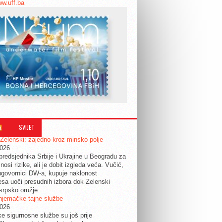
ww.uff.ba
SVIJET
 Zelenski: zajedno kroz minsko polje
2026
predsjednika Srbije i Ukrajine u Beogradu za
nosi rizike, ali je dobit izgleda veća. Vučić,
govornici DW-a, kupuje naklonost
esa uoči presudnih izbora dok Zelenski
srpsko oružje.
njemačke tajne službe
2026
ke sigurnosne službe su još prije