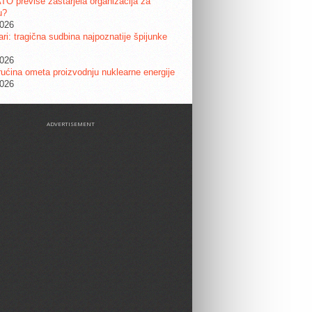
ATO previše zastarjela organizacija za
u?
2026
ri: tragična sudbina najpoznatije špijunke
2026
ućina ometa proizvodnju nuklearne energije
2026
ADVERTISEMENT