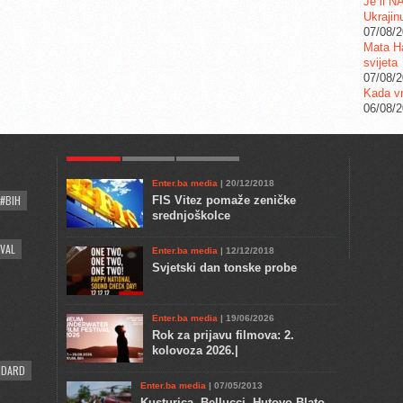
Je li N
Ukrajin
07/08/
Mata Ha
svijeta
07/08/
Kada vr
06/08/
POPULAR
KULTURA
COMMENTS
Enter.ba media
| 20/12/2018
#BIH
FIS Vitez pomaže zeničke
srednjoškolce
VAL
Enter.ba media
| 12/12/2018
Svjetski dan tonske probe
Enter.ba media
| 19/06/2026
Rok za prijavu filmova: 2.
kolovoza 2026.|
NDARD
Enter.ba media
| 07/05/2013
Kusturica, Bellucci, Hutovo Blato