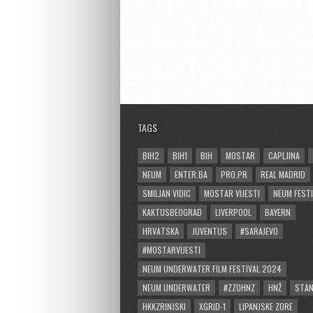
TAGS
BIH2
BIH1
BIH
MOSTAR
CAPLJINA
NEUM
ENTER.BA
PRO.PR
REAL MADRID
SMILJAN VIDIC
MOSTAR VIJESTI
NEUM FESTI
KAKTUSBEOGRAD
LIVERPOOL
BAYERN
HRVATSKA
JUVENTUS
#SARAJEVO
#MOSTARVIJESTI
NEUM UNDERWATER FILM FESTIVAL 2024
NEUM UNDERWATER
#ZZOHNZ
HNŽ
STA
HKKZRINJSKI
XGRID-1
LIPANJSKE ZORE