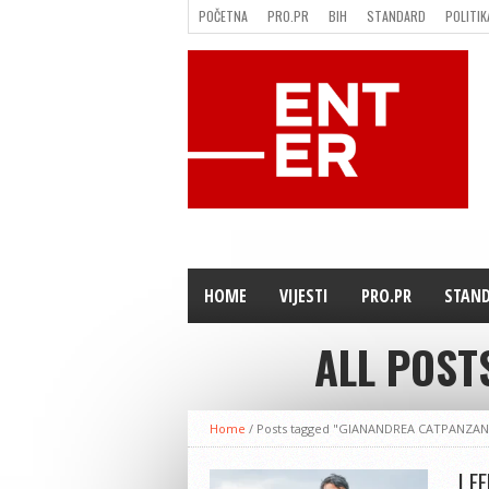
POČETNA
PRO.PR
BIH
STANDARD
POLITIK
FILMING LOCATION IN BH
KONTAKT
HOME
VIJESTI
PRO.PR
STAN
ALL POST
Home
/
Posts tagged "GIANANDREA CATPANZA
„I F