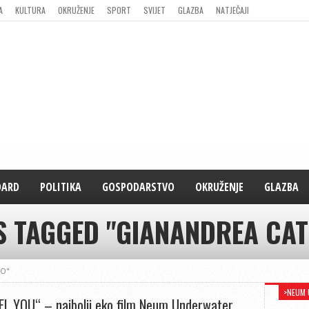
A
KULTURA
OKRUŽENJE
SPORT
SVIJET
GLAZBA
NATJEČAJI
DARD
POLITIKA
GOSPODARSTVO
OKRUŽENJE
GLAZBA
S TAGGED "GIANANDREA CA
NO"
>NEUM 
EEL YOU“ – najbolji eko film Neum Underwater