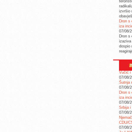
teroris
radikal
izvršio
obavješ
Dron s 
iza inc
07/08/
Dron s 
izaziva
dospio 
reagira
Vučić i
07/08/
Šutnja 
07/08/
Dron s 
iza inc
07/08/
Srbija i
07/08/
Njemač
CDU/C
07/08/