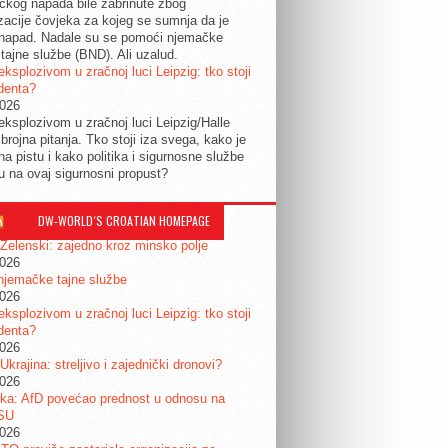
tičkog napada bile zabrinute zbog
izacije čovjeka za kojeg se sumnja da je
 napad. Nadale su se pomoći njemačke
tajne službe (BND). Ali uzalud.
eksplozivom u zračnoj luci Leipzig: tko stoji
identa?
2026
eksplozivom u zračnoj luci Leipzig/Halle
 brojna pitanja. Tko stoji iza svega, kako je
na pistu i kako politika i sigurnosne službe
ju na ovaj sigurnosni propust?
DW-WORLD´S CROATIAN HOMEPAGE
 Zelenski: zajedno kroz minsko polje
2026
njemačke tajne službe
2026
eksplozivom u zračnoj luci Leipzig: tko stoji
identa?
2026
 Ukrajina: streljivo i zajednički dronovi?
2026
ka: AfD povećao prednost u odnosu na
SU
2026