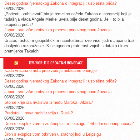
Deset godina njemačkog Zakona o integraciji: uspješna priča?
06/08/2026
„Poticati i zahtijevati“ bio je temeljno načelo Zakona o integraciji koji je
tadašnja vlada Angele Merkel uvela prije deset godina. Je li to bila
uspješna priča?
Japan: sve više protivnika procesu ponovnog naoružavanja
06/08/2026
Unatoč rastućim geopolitičkim napetostima, sve više ljudi u Japanu traži
dosljedno razoružanje. S nelagodom prate rast vojnih izdataka i kurs
premijerke Takaichi.
DW-WORLD´S CROATIAN HOMEPAGE
Kada vrućina ometa proizvodnju nuklearne energije
06/08/2026
Deset godina njemačkog Zakona o integraciji: uspješna priča?
06/08/2026
Japan: sve više protivnika procesu ponovnog naoružavanja
06/08/2026
Što se krije iza rivalstva između Maroka i Alžira?
06/08/2026
Predstoji li nova mobilizacija u Rusiji?
06/08/2026
Dron s eksplozivom u zračnoj luci u Leipzigu: "Hibridni scenarij napada"
06/08/2026
Dron s eksplozivom otkriven u zračnoj luci u Leipzigu
05/08/2026