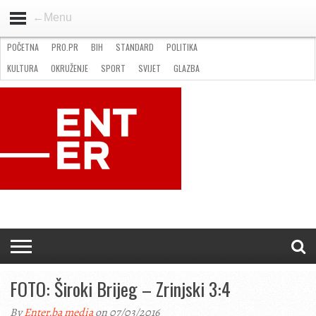
←Menu
POČETNA
PRO.PR
BIH
STANDARD
POLITIKA
HOME
VIJESTI
PRO.PR
STANDARD
POLITIKA
GOSPODARSTVO
OKRUŽENJE
GLAZBA
KULTURA
SPORT
FOTO
KULTURA
OKRUŽENJE
SPORT
SVIJET
GLAZBA
NATJEČAJI
FILMING LOCATION IN BH
KONTAKT
FOTO: Široki Brijeg – Zrinjski 3:4
By
Enter.ba media
on 07/03/2016