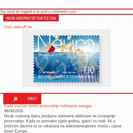
You must be logged in to post a comment
Login
>NEUM UNDERWATER FILM FESTIVAL
Visit www.uff.ba
SVIJET
Kada vrućina ometa proizvodnju nuklearne energije
06/08/2026
Nizak vodostaj rijeka prisiljava nuklearne elektrane na smanjenje
proizvodnje. Kada se promatra cijela godina, gubici su mali. Ali u
kritičnim danima to se odražava na elektroenergetske mreže i cijene
širom Europe.