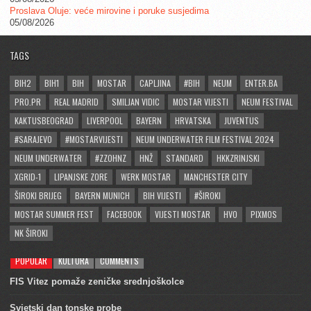
Proslava Oluje: veće mirovine i poruke susjedima
05/08/2026
TAGS
BIH2
BIH1
BIH
MOSTAR
CAPLJINA
#BIH
NEUM
ENTER.BA
PRO.PR
REAL MADRID
SMILJAN VIDIC
MOSTAR VIJESTI
NEUM FESTIVAL
KAKTUSBEOGRAD
LIVERPOOL
BAYERN
HRVATSKA
JUVENTUS
#SARAJEVO
#MOSTARVIJESTI
NEUM UNDERWATER FILM FESTIVAL 2024
NEUM UNDERWATER
#ZZOHNZ
HNŽ
STANDARD
HKKZRINJSKI
XGRID-1
LIPANJSKE ZORE
WERK MOSTAR
MANCHESTER CITY
ŠIROKI BRIJEG
BAYERN MUNICH
BIH VIJESTI
#ŠIROKI
MOSTAR SUMMER FEST
FACEBOOK
VIJESTI MOSTAR
HVO
PIXMOS
NK ŠIROKI
POPULAR
KULTURA
COMMENTS
FIS Vitez pomaže zeničke srednjoškolce
Svjetski dan tonske probe