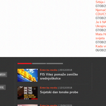
Srbija i
07/08/
Njemač
CDU/C
07/08/
Je li N
Ukrajin
07/08/
Mata Ha
svijeta
07/08/
Kada vr
06/08/
POPULAR
KULTURA
COMMENTS
Enter.ba media
| 20/12/2018
#BIH
FIS Vitez pomaže zeničke
srednjoškolce
VAL
Enter.ba media
| 12/12/2018
Svjetski dan tonske probe
Enter.ba media
| 19/06/2026