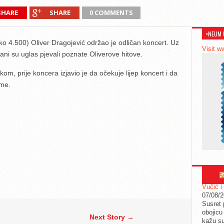
SHARE
SHARE
0 COMMENTS
>NEUM 
o 4.500) Oliver Dragojević održao je odličan koncert. Uz
Visit w
ani su uglas pjevali poznate Oliverove hitove.
kom, prije koncera izjavio je da očekuje lijep koncert i da
sme.
Vučić i
07/08/
Susret 
obojicu 
Next Story →
kažu su