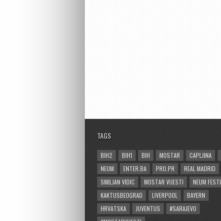
TAGS
BIH2
BIH1
BIH
MOSTAR
CAPLJINA
NEUM
ENTER.BA
PRO.PR
REAL MADRID
SMILJAN VIDIC
MOSTAR VIJESTI
NEUM FESTI
KAKTUSBEOGRAD
LIVERPOOL
BAYERN
HRVATSKA
JUVENTUS
#SARAJEVO