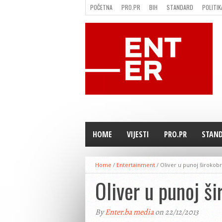
POČETNA
PRO.PR
BIH
STANDARD
POLITIK
FILMING LOCATION IN BH
KONTAKT
HOME
VIJESTI
PRO.PR
STAN
Home
/
Entertainment
/
Oliver u punoj širokobr
Oliver u punoj ši
By
Enter.ba media
on 22/12/2013