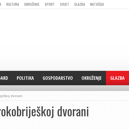
A
KULTURA
OKRUŽENJE
SPORT
SVIJET
GLAZBA
NATJEČAJI
DARD
POLITIKA
GOSPODARSTVO
OKRUŽENJE
GLAZBA
iješkoj dvorani
rokobriješkoj dvorani