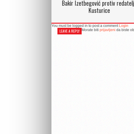
Bakir Izetbegović protiv redatel
Kusturice
You must be logged in to post a comment
Login
Morate biti
prijavljeni
da biste ob
LEAVE A REPLY