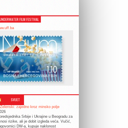
UNDERWATER FILM FESTIVAL
ww.uff.ba
SVIJET
 Zelenski: zajedno kroz minsko polje
2026
predsjednika Srbije i Ukrajine u Beogradu za
nosi rizike, ali je dobit izgleda veća. Vučić,
govornici DW-a, kupuje naklonost