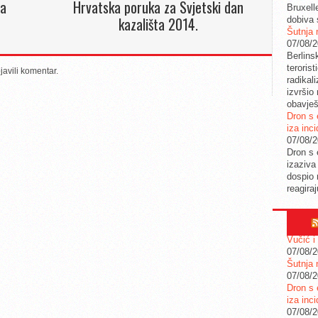
ja
Hrvatska poruka za Svjetski dan
Bruxell
kazališta 2014.
dobiva 
Šutnja 
07/08/
Berlins
teroris
javili komentar.
radikal
izvršio
obavješ
Dron s 
iza inc
07/08/
Dron s 
izaziva
dospio 
reagira
Vučić i
07/08/
Šutnja 
07/08/
Dron s 
iza inc
07/08/