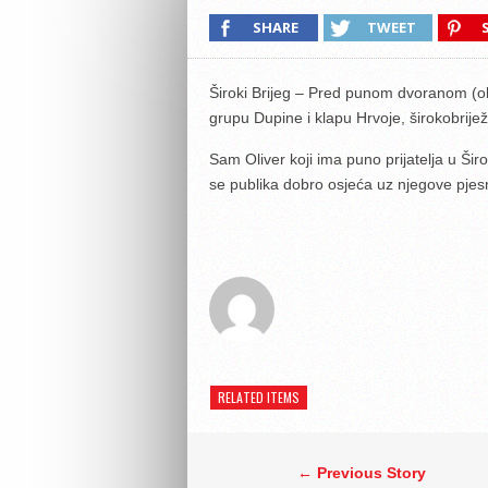
SHARE
TWEET
Široki Brijeg – Pred punom dvoranom (ok
grupu Dupine i klapu Hrvoje, širokobrijež
Sam Oliver koji ima puno prijatelja u Širo
se publika dobro osjeća uz njegove pje
RELATED ITEMS
← Previous Story