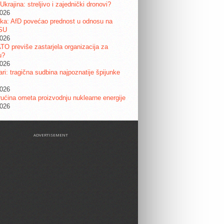
 Ukrajina: streljivo i zajednički dronovi?
2026
ka: AfD povećao prednost u odnosu na
SU
2026
ATO previše zastarjela organizacija za
u?
2026
ri: tragična sudbina najpoznatije špijunke
2026
ućina ometa proizvodnju nuklearne energije
2026
ADVERTISEMENT