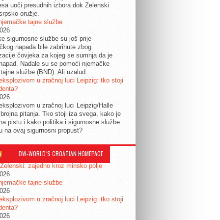
esa uoči presudnih izbora dok Zelenski
srpsko oružje.
njemačke tajne službe
2026
ke sigurnosne službe su još prije
tičkog napada bile zabrinute zbog
izacije čovjeka za kojeg se sumnja da je
 napad. Nadale su se pomoći njemačke
tajne službe (BND). Ali uzalud.
eksplozivom u zračnoj luci Leipzig: tko stoji
identa?
2026
eksplozivom u zračnoj luci Leipzig/Halle
 brojna pitanja. Tko stoji iza svega, kako je
na pistu i kako politika i sigurnosne službe
ju na ovaj sigurnosni propust?
DW-WORLD´S CROATIAN HOMEPAGE
 Zelenski: zajedno kroz minsko polje
2026
njemačke tajne službe
2026
eksplozivom u zračnoj luci Leipzig: tko stoji
identa?
2026