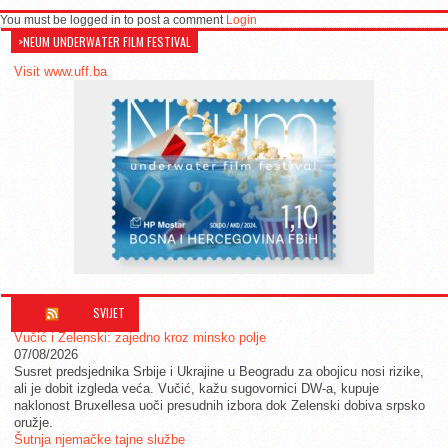
You must be logged in to post a comment
Login
>NEUM UNDERWATER FILM FESTIVAL
Visit www.uff.ba
SVIJET
Vučić i Zelenski: zajedno kroz minsko polje
07/08/2026
Susret predsjednika Srbije i Ukrajine u Beogradu za obojicu nosi rizike,
ali je dobit izgleda veća. Vučić, kažu sugovornici DW-a, kupuje
naklonost Bruxellesa uoči presudnih izbora dok Zelenski dobiva srpsko
oružje.
Šutnja njemačke tajne službe