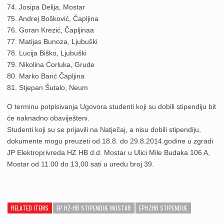
74. Josipa Delija, Mostar
75. Andrej Bošković, Čapljina
76. Goran Krezić, Čapljinaa
77. Matijas Bunoza, Ljubuški
78. Lucija Biško, Ljubuški
79. Nikolina Ćorluka, Grude
80. Marko Barić Čapljina
81. Stjepan Šutalo, Neum
O terminu potpisivanja Ugovora studenti koji su dobili stipendiju bit
će naknadno obaviješteni.
Studenti koji su se prijavili na Natječaj, a nisu dobili stipendiju,
dokumente mogu preuzeti od 18.8. do 29.8.2014.godine u zgradi
JP Elektroprivreda HZ HB d.d. Mostar u Ulici Mile Budaka 106 A,
Mostar od 11.00 do 13,00 sati u uredu broj 39.
RELATED ITEMS
EP HZ-HB STIPENDIJE MOSTAR
EPHZHB STIPENDIJE