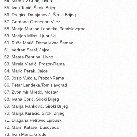
54. Miroslav Ćurić, Livno
55. Ivan Topić, Široki Brijeg
56. Dragica Damjanović, Široki Brijeg
57. Gordana Grebenar, Vitez
58. Marija Martina Landeka, Tomislavgrad
59. Marijan Milas, Ljubuški
60. Ruža Matić, Domaljevac Šamac
61. Vedran Saraf, Jajce
62. Matea Rebrina, Livno
63. Mirela Vladić, Prozor-Rama
64. Mario Perak, Jajce
65. Josip Vukoja, Prozor-Rama
66. Petar Landeka,Tomislavgrad
67. Zvonimir Miletić, Mostar
68. Ivana Ćorić, Široki Brijeg
69. Marija Ivanković, Široki Brijeg
70. Marija Karačić, Široki Brijeg
71. Dragana Petrović,Ljubuški
72. Marin Katava, Busovača
73. Ivan Marić, Grude