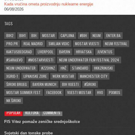
Kada vrućina ometa proizvodnju nuklearne energije
06/08/2026
TAGS
BIH2
BIH1
BIH
MOSTAR
CAPLJINA
#BIH
NEUM
ENTER.BA
PRO.PR
REAL MADRID
SMILJAN VIDIC
MOSTAR VIJESTI
NEUM FESTIVAL
KAKTUSBEOGRAD
LIVERPOOL
BAYERN
HRVATSKA
JUVENTUS
#SARAJEVO
#MOSTARVIJESTI
NEUM UNDERWATER FILM FESTIVAL 2024
NEUM UNDERWATER
#ZZOHNZ
HNŽ
STANDARD
HKKZRINJSKI
XGRID-1
LIPANJSKE ZORE
WERK MOSTAR
MANCHESTER CITY
ŠIROKI BRIJEG
BAYERN MUNICH
BIH VIJESTI
#ŠIROKI
MOSTAR SUMMER FEST
FACEBOOK
VIJESTI MOSTAR
HVO
PIXMOS
NK ŠIROKI
POPULAR
KULTURA
COMMENTS
FIS Vitez pomaže zeničke srednjoškolce
Svjetski dan tonske probe