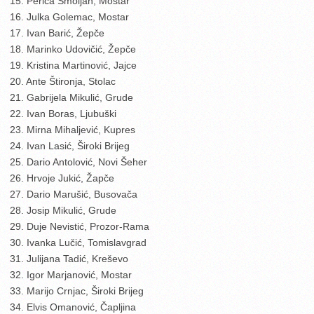
15. Perica Smoljan, Mostar
16. Julka Golemac, Mostar
17. Ivan Barić, Žepče
18. Marinko Udovičić, Žepče
19. Kristina Martinović, Jajce
20. Ante Štironja, Stolac
21. Gabrijela Mikulić, Grude
22. Ivan Boras, Ljubuški
23. Mirna Mihaljević, Kupres
24. Ivan Lasić, Široki Brijeg
25. Dario Antolović, Novi Šeher
26. Hrvoje Jukić, Žapče
27. Dario Marušić, Busovača
28. Josip Mikulić, Grude
29. Duje Nevistić, Prozor-Rama
30. Ivanka Lučić, Tomislavgrad
31. Julijana Tadić, Kreševo
32. Igor Marjanović, Mostar
33. Marijo Crnjac, Široki Brijeg
34. Elvis Omanović, Čapljina