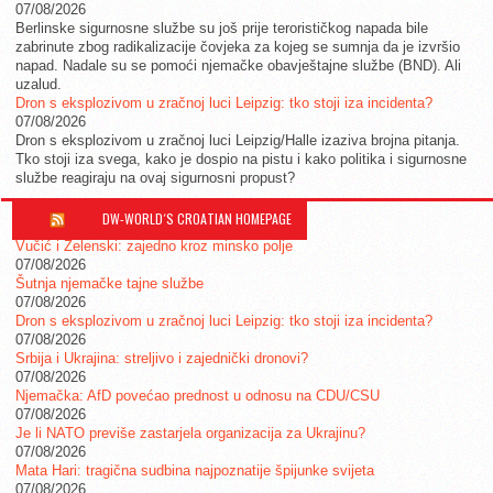
07/08/2026
Berlinske sigurnosne službe su još prije terorističkog napada bile
zabrinute zbog radikalizacije čovjeka za kojeg se sumnja da je izvršio
napad. Nadale su se pomoći njemačke obavještajne službe (BND). Ali
uzalud.
Dron s eksplozivom u zračnoj luci Leipzig: tko stoji iza incidenta?
07/08/2026
Dron s eksplozivom u zračnoj luci Leipzig/Halle izaziva brojna pitanja.
Tko stoji iza svega, kako je dospio na pistu i kako politika i sigurnosne
službe reagiraju na ovaj sigurnosni propust?
DW-WORLD´S CROATIAN HOMEPAGE
Vučić i Zelenski: zajedno kroz minsko polje
07/08/2026
Šutnja njemačke tajne službe
07/08/2026
Dron s eksplozivom u zračnoj luci Leipzig: tko stoji iza incidenta?
07/08/2026
Srbija i Ukrajina: streljivo i zajednički dronovi?
07/08/2026
Njemačka: AfD povećao prednost u odnosu na CDU/CSU
07/08/2026
Je li NATO previše zastarjela organizacija za Ukrajinu?
07/08/2026
Mata Hari: tragična sudbina najpoznatije špijunke svijeta
07/08/2026