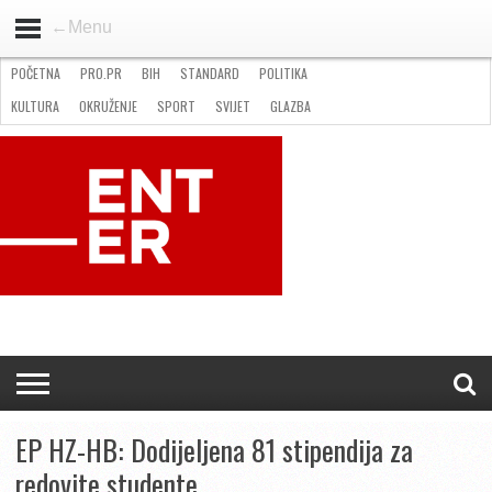
←Menu
POČETNA
PRO.PR
BIH
STANDARD
POLITIKA
HOME
VIJESTI
PRO.PR
STANDARD
POLITIKA
GOSPODARSTVO
OKRUŽENJE
GLAZBA
KULTURA
SPORT
FOTO
KULTURA
OKRUŽENJE
SPORT
SVIJET
GLAZBA
NATJEČAJI
FILMING LOCATION IN BH
KONTAKT
EP HZ-HB: Dodijeljena 81 stipendija za
redovite studente