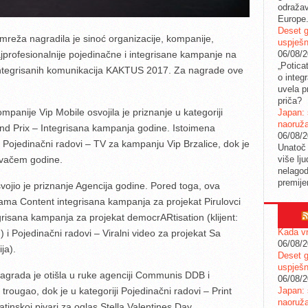
odražav
Europe
Deset g
mreža nagradila je sinoć organizacije, kompanije,
uspješn
06/08/
i najprofesionalnije pojedinačne i integrisane kampanje na
„Potica
integrisanih komunikacija KAKTUS 2017. Za nagrade ove
o integ
uvela pr
priča?
anije Vip Mobile osvojila je priznanje u kategoriji
Japan: 
naoruž
and Prix – Integrisana kampanja godine. Istoimena
06/08/
ji Pojedinačni radovi – TV za kampanju Vip Brzalice, dok je
Unatoč 
više lj
ivačem godine.
nelagod
premije
ojio je priznanje Agencija godine. Pored toga, ova
ijama Content integrisana kampanja za projekat Pirulovci
tegrisana kampanja za projekat democrARtisation (klijent:
Kada vr
 Pojedinačni radovi – Viralni video za projekat Sa
06/08/
ja).
Deset g
uspješn
nagrada je otišla u ruke agenciji Communis DDB i
06/08/
Japan: 
trougao, dok je u kategoriji Pojedinačni radovi – Print
naoruž
tinskoj pivari za oglas Stella Valentines Day.