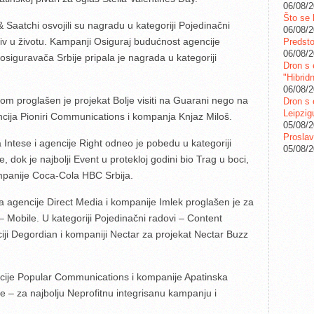
06/08/
Što se 
Saatchi osvojili su nagradu u kategoriji Pojedinačni
06/08/
iv u životu. Kampanji Osiguraj budućnost agencije
Predstoj
06/08/
iguravača Srbije pripala je nagrada u kategoriji
Dron s 
"Hibrid
06/08/
om proglašen je projekat Bolje visiti na Guarani nego na
Dron s 
Leipzig
agencija Pioniri Communications i kompanja Knjaz Miloš.
05/08/
Proslav
ntese i agencije Right odneo je pobedu u kategoriji
05/08/
, dok je najbolji Event u protekloj godini bio Trag u boci,
mpanije Coca-Cola HBC Srbija.
a agencije Direct Media i kompanije Imlek proglašen je za
 – Mobile. U kategoriji Pojedinačni radovi – Content
iji Degordian i kompaniji Nectar za projekat Nectar Buzz
ije Popular Communications i kompanije Apatinska
je – za najbolju Neprofitnu integrisanu kampanju i