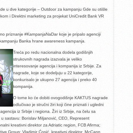
ade u dve kategorije – Outdoor za kampanju Gde su otišle
ikom i Direktni marketing za projekat UniCredit Bank VR
bno priznanje #KampanjaNaDar koje je pripalo agenciji
za kampanju Banka hrane awareness kampanja.
Treća po redu nacionalna dodela godišnjih
strukovnih nagrada izazvala je veliko
interesovanje agencija i kompanija iz Srbije. Za
nagrade, koje se dodeljuju u 22 kategorije,
konkurisalo je ukupno 27 agencija i preko 40
kompanija.
O tome ko će dobiti ovogodišnje KAKTUS nagrade
odlučivao je stručni žiri koji čine priznati i ugledni
 agencija iz Srbije i regiona. Žiri iz Srbije, na čelu sa
 u sastavu: Borislav Miljanović, CEO, Represent
alni kreativni direktor za Adriatic region, FCB Afirma;
ive Group; Vladimir Ćosić, kreativni direktor, McCann