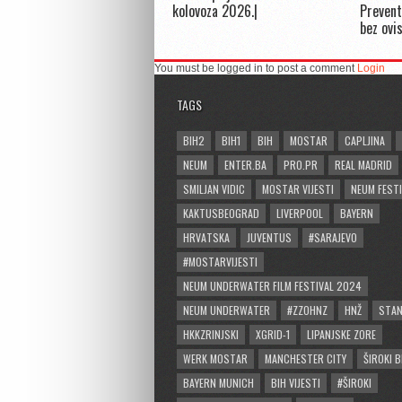
kolovoza 2026.|
Prevent
bez ovi
You must be logged in to post a comment
Login
TAGS
BIH2
BIH1
BIH
MOSTAR
CAPLJINA
NEUM
ENTER.BA
PRO.PR
REAL MADRID
SMILJAN VIDIC
MOSTAR VIJESTI
NEUM FESTI
KAKTUSBEOGRAD
LIVERPOOL
BAYERN
HRVATSKA
JUVENTUS
#SARAJEVO
#MOSTARVIJESTI
NEUM UNDERWATER FILM FESTIVAL 2024
NEUM UNDERWATER
#ZZOHNZ
HNŽ
STA
HKKZRINJSKI
XGRID-1
LIPANJSKE ZORE
WERK MOSTAR
MANCHESTER CITY
ŠIROKI B
BAYERN MUNICH
BIH VIJESTI
#ŠIROKI