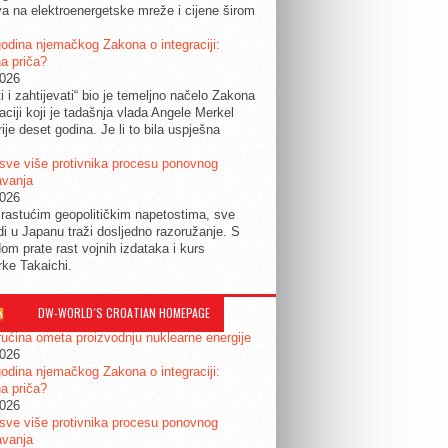
a na elektroenergetske mreže i cijene širom
.
odina njemačkog Zakona o integraciji:
a priča?
2026
ti i zahtijevati“ bio je temeljno načelo Zakona
raciji koji je tadašnja vlada Angele Merkel
ije deset godina. Je li to bila uspješna
sve više protivnika procesu ponovnog
avanja
2026
rastućim geopolitičkim napetostima, sve
udi u Japanu traži dosljedno razoružanje. S
om prate rast vojnih izdataka i kurs
rke Takaichi.
DW-WORLD´S CROATIAN HOMEPAGE
ućina ometa proizvodnju nuklearne energije
2026
odina njemačkog Zakona o integraciji:
a priča?
2026
sve više protivnika procesu ponovnog
avanja