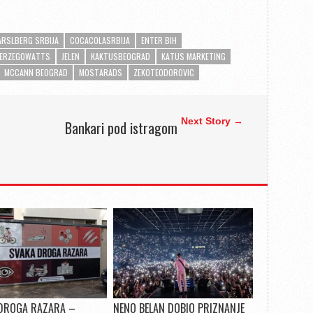
ARSLBERG SRBIJA
COCACOLASRBIJA
ENTER BIH
ERZEGOWATTS
JELEN
KAKTUSBEOGRAD
KATUS MARKETING
MCCANN BEOGRAD
MOSTARADS
ZEKOTEODOROVIC
Next Story →
Bankari pod istragom
DROGA RAZARA –
NENO BELAN DOBIO PRIZNANJE