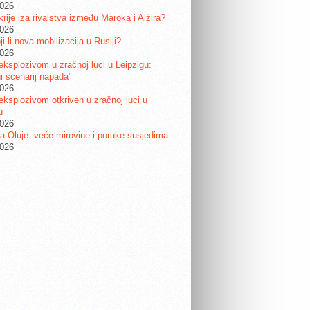
2026
krije iza rivalstva između Maroka i Alžira?
2026
i li nova mobilizacija u Rusiji?
2026
eksplozivom u zračnoj luci u Leipzigu:
ni scenarij napada"
2026
eksplozivom otkriven u zračnoj luci u
u
2026
a Oluje: veće mirovine i poruke susjedima
2026