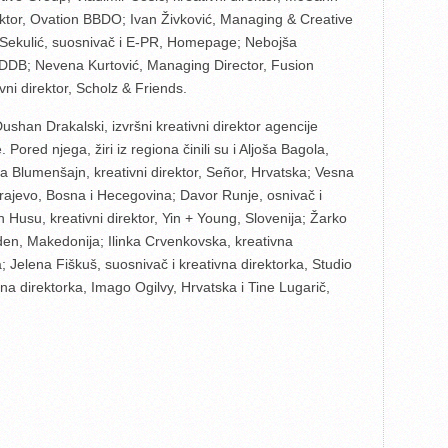
rektor, Ovation BBDO; Ivan Živković, Managing & Creative
e Sekulić, suosnivač i E-PR, Homepage; Nebojša
 DDB; Nevena Kurtović, Managing Director, Fusion
ni direktor, Scholz & Friends.
ushan Drakalski, izvršni kreativni direktor agencije
ored njega, žiri iz regiona činili su i Aljoša Bagola,
anja Blumenšajn, kreativni direktor, Señor, Hrvatska; Vesna
rajevo, Bosna i Hecegovina; Davor Runje, osnivač i
 Husu, kreativni direktor, Yin + Young, Slovenija; Žarko
Eden, Makedonija; Ilinka Crvenkovska, kreativna
; Jelena Fiškuš, suosnivač i kreativna direktorka, Studio
na direktorka, Imago Ogilvy, Hrvatska i Tine Lugarič,