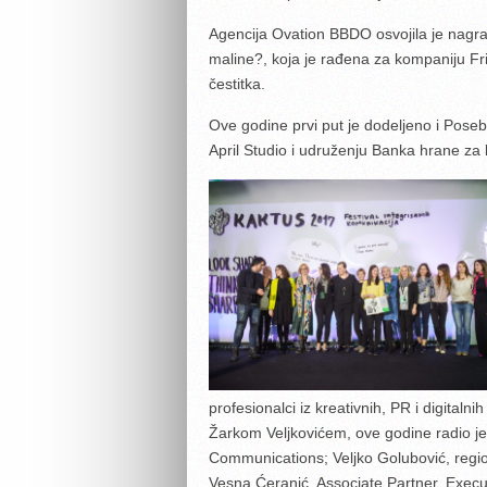
Agencija Ovation BBDO osvojila je nagr
maline?, koja je rađena za kompaniju Fr
čestitka.
Ove godine prvi put je dodeljeno i Pose
April Studio i udruženju Banka hrane 
profesionalci iz kreativnih, PR i digitalnih
Žarkom Veljkovićem, ove godine radio je
Communications; Veljko Golubović, region
Vesna Ćeranić, Associate Partner, Execut