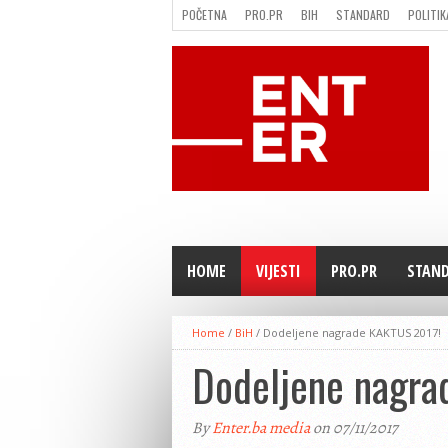
POČETNA
PRO.PR
BIH
STANDARD
POLITIK
FILMING LOCATION IN BH
KONTAKT
HOME
VIJESTI
PRO.PR
STAN
Home
/
BiH
/
Dodeljene nagrade KAKTUS 2017!
Dodeljene nagra
By
Enter.ba media
on 07/11/2017