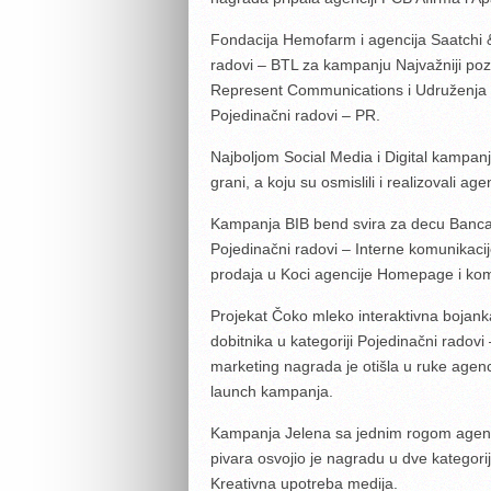
Fondacija Hemofarm i agencija Saatchi & 
radovi – BTL za kampanju Najvažniji poz
Represent Communications i Udruženja os
Pojedinačni radovi – PR.
Najboljom Social Media i Digital kampanj
grani, a koju su osmislili i realizovali 
Kampanja BIB bend svira za decu Banca I
Pojedinačni radovi – Interne komunikacije
prodaja u Koci agencije Homepage i ko
Projekat Čoko mleko interaktivna bojank
dobitnika u kategoriji Pojedinačni radovi
marketing nagrada je otišla u ruke agenc
launch kampanja.
Kampanja Jelena sa jednim rogom agenc
pivara osvojio je nagradu u dve kategori
Kreativna upotreba medija.