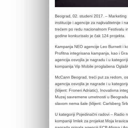
Beograd, 02. studeni 2017. – Marketing 
institucije i agencije za najkvalitetnije 
trećem po redu nacionalnom Festivalu 
godine konkurisalo je čak 124 projekta.
Kampanja NEO agencije Leo Burnett i komp
Profitna integrisana kampanja, kao i Gr
agencija osvojila je nagradu i u kategori
kompanija Vip Mobile proglašena Oglaš
McCann Beograd, treći put za redom, osv
agencija osvojila je nagrade i u kategor
(klijent: Froneri Adriatic), Inovativna in
Muzej savremene umetnosti u Beogradu) i
slavom nema šale (klijent: Carlsberg Srbi
U kategoriji Pojedinačni radovi – Radio 
kompaniji Imlek za projekat Moja kravica 
nagrada pripala agenciji FCB Afirma i Apa