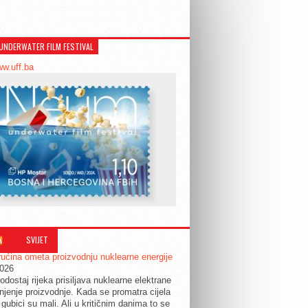
UNDERWATER FILM FESTIVAL
ww.uff.ba
SVIJET
ućina ometa proizvodnju nuklearne energije
2026
odostaj rijeka prisiljava nuklearne elektrane
jenje proizvodnje. Kada se promatra cijela
 gubici su mali. Ali u kritičnim danima to se