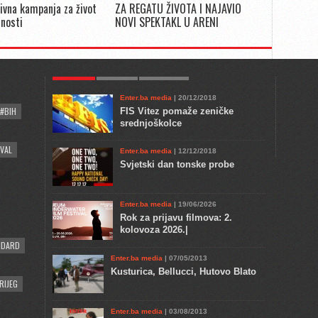
ivna kampanja za život
ZA REGATU ŽIVOTA I NAJAVIO
snosti
NOVI SPEKTAKL U ARENI
POPULAR
KULTURA
COMMENTS
Enter.ba media
| 20/12/2018
#BIH
FIS Vitez pomaže zeničke
srednjoškolce
VAL
Enter.ba media
| 12/12/2018
Svjetski dan tonske probe
Enter.ba media
| 19/06/2026
Rok za prijavu filmova: 2.
kolovoza 2026.|
NDARD
Enter.ba media
| 07/05/2013
Kusturica, Bellucci, Hutovo Blato
RIJEG
Enter.ba media
| 03/08/2013