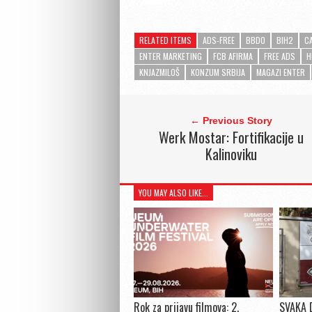
RELATED ITEMS
ADS-FREE
BBDO
BIH2
C
ENTER MARKETING
FCB AFIRMA
FREE ADS
H
KNJAZMILOŠ
KONZUM SRBIJA
MAGAZI ENTER
← Previous Story
Werk Mostar: Fortifikacije u
Kalinoviku
YOU MAY ALSO LIKE...
Rok za prijavu filmova: 2.
SVAKA 