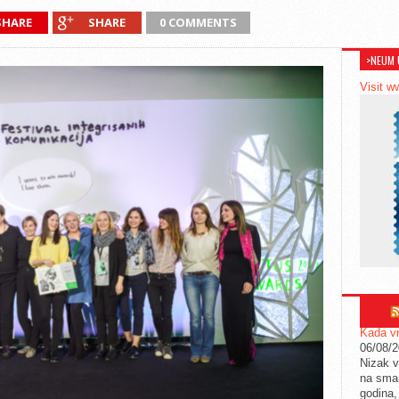
SHARE
SHARE
0 COMMENTS
>NEUM 
Visit w
Kada vr
06/08/
Nizak v
na sman
godina,