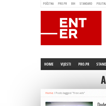
POČETNA
PRO.PR
BIH
STANDARD
POLITIK
FILMING LOCATION IN BH
KONTAKT
HOME
VIJESTI
PRO.PR
STAN
A
Home
/
Posts tagged "free ads"
Dode