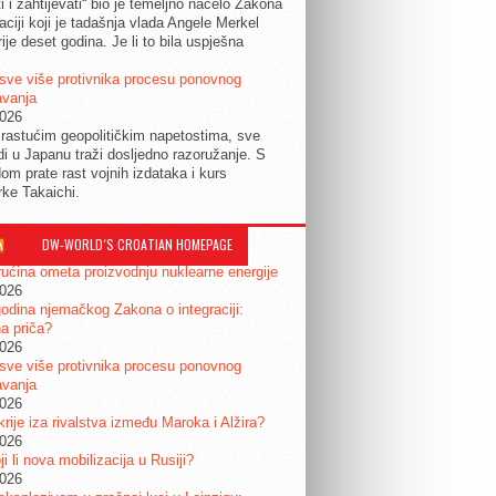
ti i zahtijevati“ bio je temeljno načelo Zakona
raciji koji je tadašnja vlada Angele Merkel
ije deset godina. Je li to bila uspješna
sve više protivnika procesu ponovnog
avanja
2026
rastućim geopolitičkim napetostima, sve
udi u Japanu traži dosljedno razoružanje. S
om prate rast vojnih izdataka i kurs
rke Takaichi.
DW-WORLD´S CROATIAN HOMEPAGE
ućina ometa proizvodnju nuklearne energije
2026
odina njemačkog Zakona o integraciji:
a priča?
2026
sve više protivnika procesu ponovnog
avanja
2026
krije iza rivalstva između Maroka i Alžira?
2026
i li nova mobilizacija u Rusiji?
2026