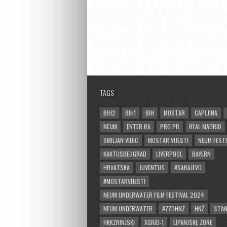
TAGS
BIH2
BIH1
BIH
MOSTAR
CAPLJINA
NEUM
ENTER.BA
PRO.PR
REAL MADRID
SMILJAN VIDIC
MOSTAR VIJESTI
NEUM FESTI
KAKTUSBEOGRAD
LIVERPOOL
BAYERN
HRVATSKA
JUVENTUS
#SARAJEVO
#MOSTARVIJESTI
NEUM UNDERWATER FILM FESTIVAL 2024
NEUM UNDERWATER
#ZZOHNZ
HNŽ
STA
HKKZRINJSKI
XGRID-1
LIPANJSKE ZORE