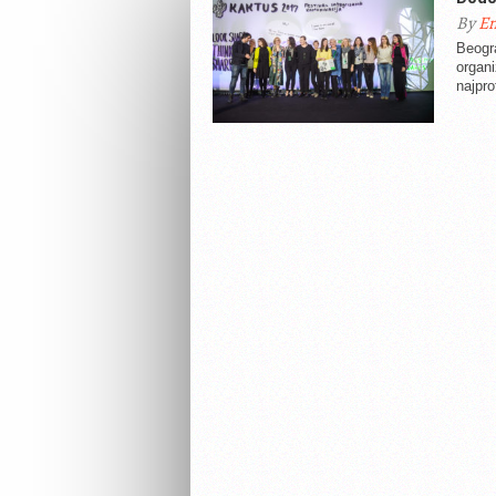
By
En
Beogra
organi
najpro