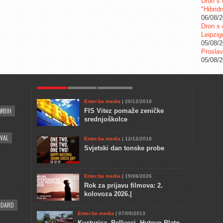
Dron s 
"Hibrid
06/08/
Dron s 
Leipzig
05/08/
Proslav
05/08/
POPULAR
KULTURA
COMMENTS
Enter.ba media
| 20/12/2018
#BIH
FIS Vitez pomaže zeničke
srednjoškolce
VAL
Enter.ba media
| 12/12/2018
Svjetski dan tonske probe
Enter.ba media
| 19/06/2026
Rok za prijavu filmova: 2.
kolovoza 2026.|
NDARD
Enter.ba media
| 07/05/2013
Kusturica, Bellucci, Hutovo Blato