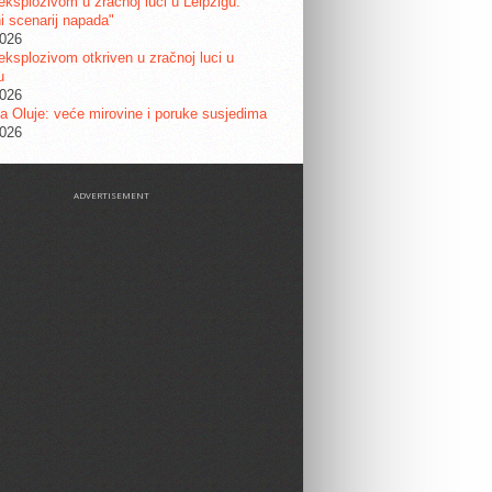
eksplozivom u zračnoj luci u Leipzigu:
ni scenarij napada"
2026
eksplozivom otkriven u zračnoj luci u
u
2026
a Oluje: veće mirovine i poruke susjedima
2026
ADVERTISEMENT