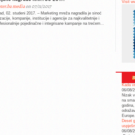
Visit w
ter.ba media
on 07/11/2017
d, 02. studeni 2017. – Marketing mreža nagradila je sinoć
zacije, kompanije, institucije i agencije za najkvalitetnije i
fesionalnije pojedinačne i integrisane kampanje na trećem...
Kada vr
06/08/
Nizak v
na sman
godina,
odražav
Europe
Deset g
uspješn
06/08/