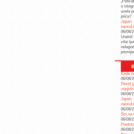
„Potica
o integ
uvela pr
priča?
Japan: 
naoruž
06/08/
Unatoč 
više lj
nelagod
premije
Kada vr
06/08/
Deset g
uspješn
06/08/
Japan: 
naoruž
06/08/
Što se 
06/08/
Predstoj
06/08/