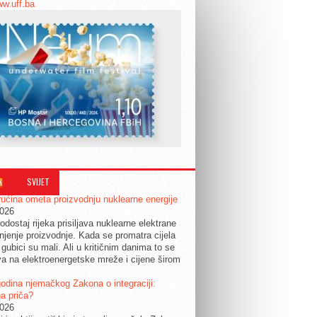
ww.uff.ba
SVIJET
ućina ometa proizvodnju nuklearne energije
2026
odostaj rijeka prisiljava nuklearne elektrane
jenje proizvodnje. Kada se promatra cijela
 gubici su mali. Ali u kritičnim danima to se
a na elektroenergetske mreže i cijene širom
.
odina njemačkog Zakona o integraciji:
a priča?
2026