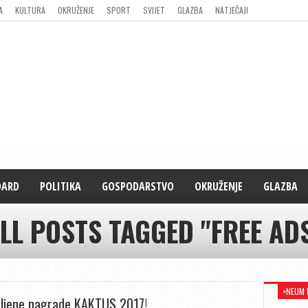
A
KULTURA
OKRUŽENJE
SPORT
SVIJET
GLAZBA
NATJEČAJI
DARD
POLITIKA
GOSPODARSTVO
OKRUŽENJE
GLAZBA
LL POSTS TAGGED "FREE AD
>NEUM 
ljene nagrade KAKTUS 2017!