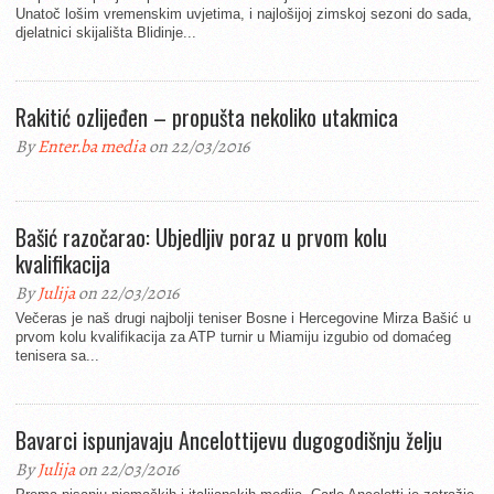
Unatoč lošim vremenskim uvjetima, i najlošijoj zimskoj sezoni do sada,
djelatnici skijališta Blidinje...
Rakitić ozlijeđen – propušta nekoliko utakmica
By
Enter.ba media
on 22/03/2016
Bašić razočarao: Ubjedljiv poraz u prvom kolu
kvalifikacija
By
Julija
on 22/03/2016
Večeras je naš drugi najbolji teniser Bosne i Hercegovine Mirza Bašić u
prvom kolu kvalifikacija za ATP turnir u Miamiju izgubio od domaćeg
tenisera sa...
Bavarci ispunjavaju Ancelottijevu dugogodišnju želju
By
Julija
on 22/03/2016