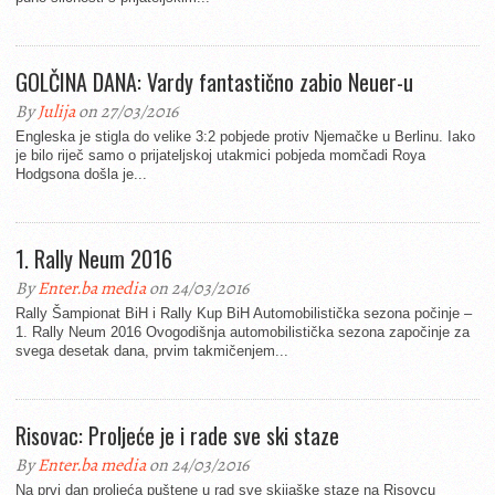
GOLČINA DANA: Vardy fantastično zabio Neuer-u
By
Julija
on 27/03/2016
Engleska je stigla do velike 3:2 pobjede protiv Njemačke u Berlinu. Iako
je bilo riječ samo o prijateljskoj utakmici pobjeda momčadi Roya
Hodgsona došla je...
1. Rally Neum 2016
By
Enter.ba media
on 24/03/2016
Rally Šampionat BiH i Rally Kup BiH Automobilistička sezona počinje –
1. Rally Neum 2016 Ovogodišnja automobilistička sezona započinje za
svega desetak dana, prvim takmičenjem...
Risovac: Proljeće je i rade sve ski staze
By
Enter.ba media
on 24/03/2016
Na prvi dan proljeća puštene u rad sve skijaške staze na Risovcu