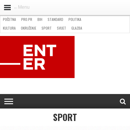
←Menu
POČETNA
PRO.PR
BIH
STANDARD
POLITIKA
HOME
VIJESTI
PRO.PR
STANDARD
POLITIKA
GOSPODARSTVO
OKRUŽENJE
GLAZBA
KULTURA
SPORT
FOTO
KULTURA
OKRUŽENJE
SPORT
SVIJET
GLAZBA
NATJEČAJI
FILMING LOCATION IN BH
KONTAKT
SPORT