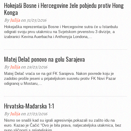
Hokejaši Bosne i Hercegovine žele pobjedu protiv Hong
Konga
By
Julija
on 31/03/2016
Hokejaška reprezentacija Bosne i Hercegovine sutra će u Istanbulu
odigrati svoju prvu utakmicu na Svjetskom prvenstvu 3 divizije, a
izabranici Kevina Auerbacha i Anthonyja Londona,...
Matej Delač ponovo na golu Sarajeva
By
Julija
on 29/03/2016
Matej Delač vraća se na gol FK Sarajeva. Nakon povrede koju je
zadobio prošle jeseni u prijateljskom susretu protiv FK Novi Pazar
odigranoj u Mostaru,...
Hrvatska-Mađarska 1:1
By
Julija
on 27/03/2016
Nismo se snašli kad su igrali agresivnije,pokazali su zašto idu na
euro. Kazao je Čačić “Ovo je bila prava, natjecateljska utakmica, bez
puno sličnosti s prijateljskim...