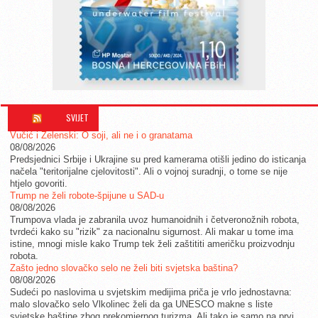
SVIJET
Vučić i Zelenski: O soji, ali ne i o granatama
08/08/2026
Predsjednici Srbije i Ukrajine su pred kamerama otišli jedino do isticanja
načela "teritorijalne cjelovitosti". Ali o vojnoj suradnji, o tome se nije
htjelo govoriti.
Trump ne želi robote-špijune u SAD-u
08/08/2026
Trumpova vlada je zabranila uvoz humanoidnih i četveronožnih robota,
tvrdeći kako su "rizik" za nacionalnu sigurnost. Ali makar u tome ima
istine, mnogi misle kako Trump tek želi zaštititi američku proizvodnju
robota.
Zašto jedno slovačko selo ne želi biti svjetska baština?
08/08/2026
Sudeći po naslovima u svjetskim medijima priča je vrlo jednostavna:
malo slovačko selo Vlkolinec želi da ga UNESCO makne s liste
svjetske baštine zbog prekomjernog turizma. Ali tako je samo na prvi