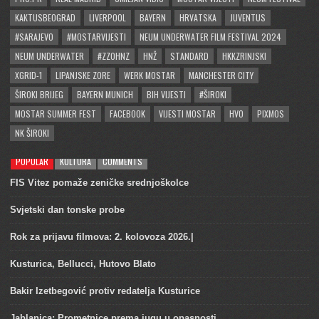
KAKTUSBEOGRAD
LIVERPOOL
BAYERN
HRVATSKA
JUVENTUS
#SARAJEVO
#MOSTARVIJESTI
NEUM UNDERWATER FILM FESTIVAL 2024
NEUM UNDERWATER
#ZZOHNZ
HNŽ
STANDARD
HKKZRINJSKI
XGRID-1
LIPANJSKE ZORE
WERK MOSTAR
MANCHESTER CITY
ŠIROKI BRIJEG
BAYERN MUNICH
BIH VIJESTI
#ŠIROKI
MOSTAR SUMMER FEST
FACEBOOK
VIJESTI MOSTAR
HVO
PIXMOS
NK ŠIROKI
POPULAR
KULTURA
COMMENTS
FIS Vitez pomaže zeničke srednjoškolce
Svjetski dan tonske probe
Rok za prijavu filmova: 2. kolovoza 2026.|
Kusturica, Bellucci, Hutovo Blato
Bakir Izetbegović protiv redatelja Kusturice
Jablanica: Prometnice prema jugu u opasnosti