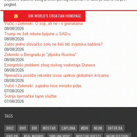
pogled.
DW-WORLD´S CROATIAN HOMEPAGE
Vučić i Zelenski: O soji, ali ne i o granatama
08/08/2026
Trump ne želi robote-špijune u SAD-u
08/08/2026
Zašto jedno slovačko selo ne želi biti svjetska baština?
08/08/2026
Zelenski u Beogradu je "pljuska Rusima"
08/08/2026
Energetski problemi zbog niskog vodostaja Dunava
08/08/2026
Njemačka postiže rekordni izvoz uprkos globalnim krizama
08/08/2026
Vučić i Zelenski: zajedno kroz minsko polje
07/08/2026
Šutnja njemačke tajne službe
07/08/2026
TAGS
BIH2
BIH1
BIH
MOSTAR
CAPLJINA
#BIH
NEUM
ENTER.BA
PRO.PR
REAL MADRID
SMILJAN VIDIC
MOSTAR VIJESTI
NEUM FESTIVAL