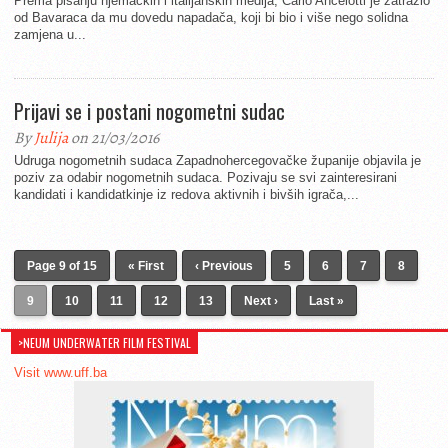
Prema pisanju njemačkih i italijanskih medija, Carlo Ancelotti je zatražio
od Bavaraca da mu dovedu napadača, koji bi bio i više nego solidna
zamjena u...
Prijavi se i postani nogometni sudac
By
Julija
on 21/03/2016
Udruga nogometnih sudaca Zapadnohercegovačke županije objavila je
poziv za odabir nogometnih sudaca. Pozivaju se svi zainteresirani
kandidati i kandidatkinje iz redova aktivnih i bivših igrača,...
Page 9 of 15
« First
‹ Previous
5
6
7
8
9
10
11
12
13
Next ›
Last »
>NEUM UNDERWATER FILM FESTIVAL
Visit www.uff.ba