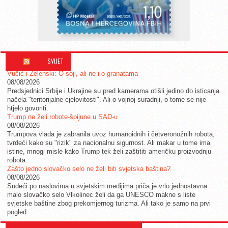
SVIJET
Vučić i Zelenski: O soji, ali ne i o granatama
08/08/2026
Predsjednici Srbije i Ukrajine su pred kamerama otišli jedino do isticanja
načela "teritorijalne cjelovitosti". Ali o vojnoj suradnji, o tome se nije
htjelo govoriti.
Trump ne želi robote-špijune u SAD-u
08/08/2026
Trumpova vlada je zabranila uvoz humanoidnih i četveronožnih robota,
tvrdeći kako su "rizik" za nacionalnu sigurnost. Ali makar u tome ima
istine, mnogi misle kako Trump tek želi zaštititi američku proizvodnju
robota.
Zašto jedno slovačko selo ne želi biti svjetska baština?
08/08/2026
Sudeći po naslovima u svjetskim medijima priča je vrlo jednostavna:
malo slovačko selo Vlkolinec želi da ga UNESCO makne s liste
svjetske baštine zbog prekomjernog turizma. Ali tako je samo na prvi
pogled.