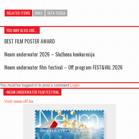
RELATED ITEMS
BIH2
DITA TUZLA
YOU MAY ALSO LIKE...
BEST FILM POSTER AWARD
Neum underwater 2026 – Službena konkurecija
Neum underwater film festival – Off program FEST&VAL 2026
You must be logged in to post a comment
Login
>NEUM UNDERWATER FILM FESTIVAL
Visit www.uff.ba