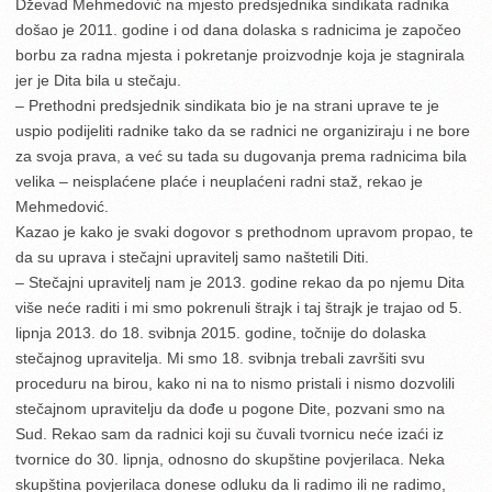
Dževad Mehmedović na mjesto predsjednika sindikata radnika
došao je 2011. godine i od dana dolaska s radnicima je započeo
borbu za radna mjesta i pokretanje proizvodnje koja je stagnirala
jer je Dita bila u stečaju.
– Prethodni predsjednik sindikata bio je na strani uprave te je
uspio podijeliti radnike tako da se radnici ne organiziraju i ne bore
za svoja prava, a već su tada su dugovanja prema radnicima bila
velika – neisplaćene plaće i neuplaćeni radni staž, rekao je
Mehmedović.
Kazao je kako je svaki dogovor s prethodnom upravom propao, te
da su uprava i stečajni upravitelj samo naštetili Diti.
– Stečajni upravitelj nam je 2013. godine rekao da po njemu Dita
više neće raditi i mi smo pokrenuli štrajk i taj štrajk je trajao od 5.
lipnja 2013. do 18. svibnja 2015. godine, točnije do dolaska
stečajnog upravitelja. Mi smo 18. svibnja trebali završiti svu
proceduru na birou, kako ni na to nismo pristali i nismo dozvolili
stečajnom upravitelju da dođe u pogone Dite, pozvani smo na
Sud. Rekao sam da radnici koji su čuvali tvornicu neće izaći iz
tvornice do 30. lipnja, odnosno do skupštine povjerilaca. Neka
skupština povjerilaca donese odluku da li radimo ili ne radimo,