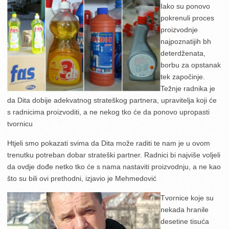
Iako su ponovo
pokrenuli proces
proizvodnje
najpoznatijih bh
deterdženata,
borbu za opstanak
tek započinje.
Težnje radnika je
da Dita dobije adekvatnog strateškog partnera, upravitelja koji će
s radnicima proizvoditi, a ne nekog tko će da ponovo upropasti
tvornicu
Htjeli smo pokazati svima da Dita može raditi te nam je u ovom
trenutku potreban dobar strateški partner. Radnici bi najviše voljeli
da ovdje dođe netko tko će s nama nastaviti proizvodnju, a ne kao
što su bili ovi prethodni, izjavio je Mehmedović
Tvornice koje su
nekada hranile
desetine tisuća