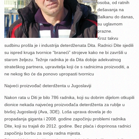
osoba, od ratnih
dešavanja na
Balkanu do danas,
su uglavnom
prazne.
Kroz takvu
sudbinu prošla je i industrija deterdženata Dita. Radnici Dite sjedili
su ispred kruga tvornice “braneći” strojeve kako ne bi završili u
starom željezu. Težnje radnika je da Dita dobije adekvatnog
strateškog partnera, upravitelja koji će s radnicima proizvoditi, a
ne nekog tko će da ponovo upropasti tvornicu
Najveći proizvođač deterdženta u Jugoslaviji
Nakon rata u Diti je bilo 786 radnika, koji su dobrim dijelom otkupili
dionice nekada najvećeg proizvođača deterdženta za rublje u
bivšoj Jugoslaviji (Ava, 3DE). Loša uprava dovela je do
propadanja giganta i 2008. godine započinju problemi radnika
Dite, koji su trajali do 2012. godine. Bez plaća i doprinosa radnici
započinju borbu za svoja radna mjesta.