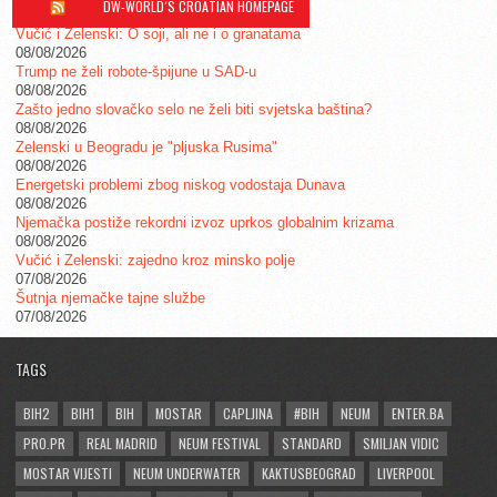
DW-WORLD´S CROATIAN HOMEPAGE
Vučić i Zelenski: O soji, ali ne i o granatama
08/08/2026
Trump ne želi robote-špijune u SAD-u
08/08/2026
Zašto jedno slovačko selo ne želi biti svjetska baština?
08/08/2026
Zelenski u Beogradu je "pljuska Rusima"
08/08/2026
Energetski problemi zbog niskog vodostaja Dunava
08/08/2026
Njemačka postiže rekordni izvoz uprkos globalnim krizama
08/08/2026
Vučić i Zelenski: zajedno kroz minsko polje
07/08/2026
Šutnja njemačke tajne službe
07/08/2026
TAGS
BIH2
BIH1
BIH
MOSTAR
CAPLJINA
#BIH
NEUM
ENTER.BA
PRO.PR
REAL MADRID
NEUM FESTIVAL
STANDARD
SMILJAN VIDIC
MOSTAR VIJESTI
NEUM UNDERWATER
KAKTUSBEOGRAD
LIVERPOOL