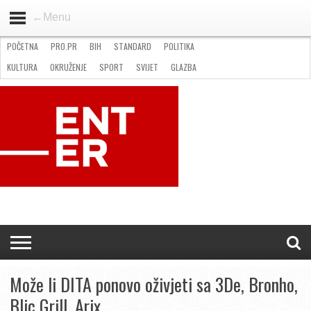
←Menu
POČETNA
PRO.PR
BIH
STANDARD
POLITIKA
HOME
VIJESTI
PRO.PR
STANDARD
POLITIKA
GOSPODARSTVO
OKRUŽENJE
GLAZBA
KULTURA
SPORT
FOTO
KULTURA
OKRUŽENJE
SPORT
SVIJET
GLAZBA
NATJEČAJI
FILMING LOCATION IN BH
KONTAKT
Može li DITA ponovo oživjeti sa 3De, Bronho,
Blic Grill, Arix…