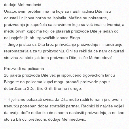
dodaje Mehmedović.
Unatoč svim problemima na koje su naišli, radnici Dite nisu
odustali i njihova borba se isplatila. Mašine su pokrenute,
proizvodnja je započela sa sirovinom koju su već imali u tvornici, a
među prvim kupcima koji će plasirati proizvode Dite je jedan od
najuspješnijih bh. trgovačkih lanaca Bingo.
– Bingo je stao uz Ditu kroz prihvaćanje proizvodnje i financiranje
repromaterijala za tu proizvodnju. Oni su rekli da će nam osigurati
sirovinu za stotinjak tona proizvoda Dite, ističe Mehmedović.
Proizvodi na policama
28 paleta proizvoda Dite već je isporučeno trgovačkom lancu
Bingo te na policama kupci mogu pronaći proizvode poput
deterdženta 3De, Blic Grill, Bronho i druge.
– Htjeli smo pokazati svima da Dita može raditi te nam je u ovom
trenutku potreban dobar strateški partner. Radnici bi najviše voljeli
da ovdje dođe netko tko će s nama nastaviti proizvodnju, a ne kao
što su bili ovi prethodni, dodaje Mehmedović.