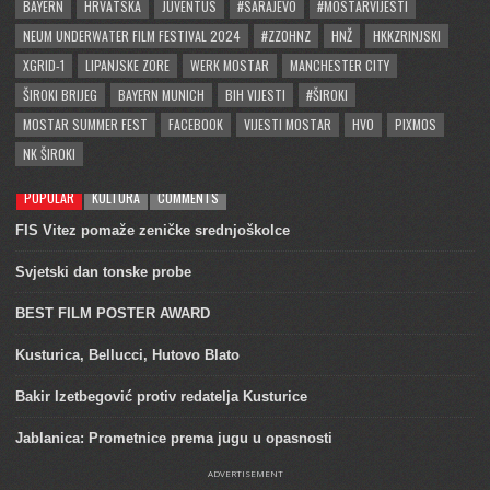
BAYERN
HRVATSKA
JUVENTUS
#SARAJEVO
#MOSTARVIJESTI
NEUM UNDERWATER FILM FESTIVAL 2024
#ZZOHNZ
HNŽ
HKKZRINJSKI
XGRID-1
LIPANJSKE ZORE
WERK MOSTAR
MANCHESTER CITY
ŠIROKI BRIJEG
BAYERN MUNICH
BIH VIJESTI
#ŠIROKI
MOSTAR SUMMER FEST
FACEBOOK
VIJESTI MOSTAR
HVO
PIXMOS
NK ŠIROKI
POPULAR
KULTURA
COMMENTS
FIS Vitez pomaže zeničke srednjoškolce
Svjetski dan tonske probe
BEST FILM POSTER AWARD
Kusturica, Bellucci, Hutovo Blato
Bakir Izetbegović protiv redatelja Kusturice
Jablanica: Prometnice prema jugu u opasnosti
ADVERTISEMENT