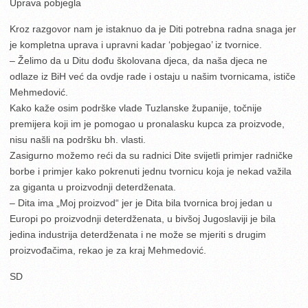
Uprava pobjegla
Kroz razgovor nam je istaknuo da je Diti potrebna radna snaga jer
je kompletna uprava i upravni kadar ‘pobjegao’ iz tvornice.
– Želimo da u Ditu dođu školovana djeca, da naša djeca ne
odlaze iz BiH već da ovdje rade i ostaju u našim tvornicama, ističe
Mehmedović.
Kako kaže osim podrške vlade Tuzlanske županije, točnije
premijera koji im je pomogao u pronalasku kupca za proizvode,
nisu našli na podršku bh. vlasti.
Zasigurno možemo reći da su radnici Dite svijetli primjer radničke
borbe i primjer kako pokrenuti jednu tvornicu koja je nekad važila
za giganta u proizvodnji deterdženata.
– Dita ima „Moj proizvod“ jer je Dita bila tvornica broj jedan u
Europi po proizvodnji deterdženata, u bivšoj Jugoslaviji je bila
jedina industrija deterdženata i ne može se mjeriti s drugim
proizvođačima, rekao je za kraj Mehmedović.
SD