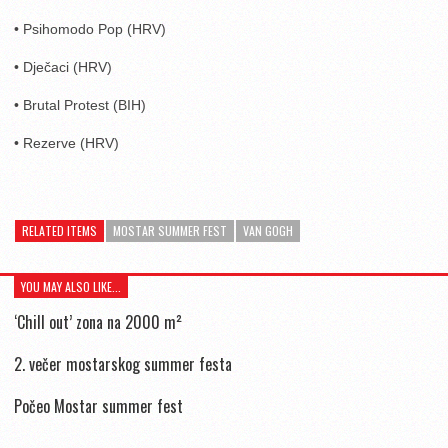
• Psihomodo Pop (HRV)
• Dječaci (HRV)
• Brutal Protest (BIH)
• Rezerve (HRV)
RELATED ITEMS
MOSTAR SUMMER FEST
VAN GOGH
YOU MAY ALSO LIKE...
‘Chill out’ zona na 2000 m²
2. večer mostarskog summer festa
Počeo Mostar summer fest