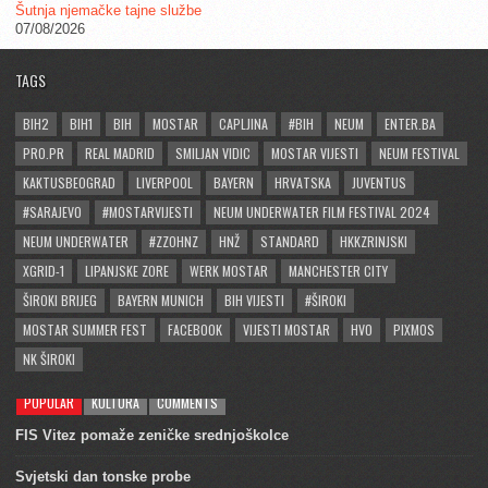
Šutnja njemačke tajne službe
07/08/2026
TAGS
BIH2
BIH1
BIH
MOSTAR
CAPLJINA
#BIH
NEUM
ENTER.BA
PRO.PR
REAL MADRID
SMILJAN VIDIC
MOSTAR VIJESTI
NEUM FESTIVAL
KAKTUSBEOGRAD
LIVERPOOL
BAYERN
HRVATSKA
JUVENTUS
#SARAJEVO
#MOSTARVIJESTI
NEUM UNDERWATER FILM FESTIVAL 2024
NEUM UNDERWATER
#ZZOHNZ
HNŽ
STANDARD
HKKZRINJSKI
XGRID-1
LIPANJSKE ZORE
WERK MOSTAR
MANCHESTER CITY
ŠIROKI BRIJEG
BAYERN MUNICH
BIH VIJESTI
#ŠIROKI
MOSTAR SUMMER FEST
FACEBOOK
VIJESTI MOSTAR
HVO
PIXMOS
NK ŠIROKI
POPULAR
KULTURA
COMMENTS
FIS Vitez pomaže zeničke srednjoškolce
Svjetski dan tonske probe