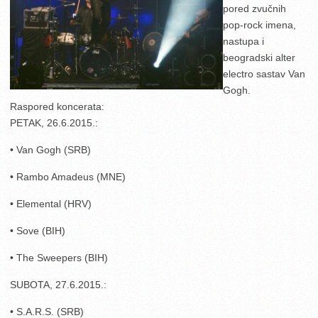
pored zvučnih
pop-rock imena,
nastupa i
beogradski alter
electro sastav Van
Gogh.
Raspored koncerata:
PETAK, 26.6.2015.:
• Van Gogh (SRB)
• Rambo Amadeus (MNE)
• Elemental (HRV)
• Sove (BIH)
• The Sweepers (BIH)
SUBOTA, 27.6.2015.:
• S.A.R.S. (SRB)