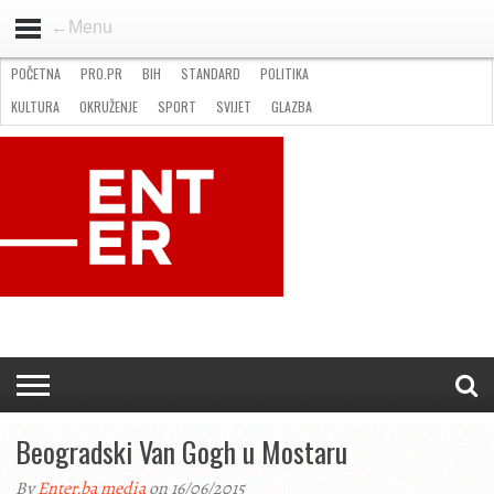
←Menu
POČETNA
PRO.PR
BIH
STANDARD
POLITIKA
HOME
VIJESTI
PRO.PR
STANDARD
POLITIKA
GOSPODARSTVO
OKRUŽENJE
GLAZBA
KULTURA
SPORT
FOTO
KULTURA
OKRUŽENJE
SPORT
SVIJET
GLAZBA
NATJEČAJI
FILMING LOCATION IN BH
KONTAKT
Beogradski Van Gogh u Mostaru
By
Enter.ba media
on 16/06/2015