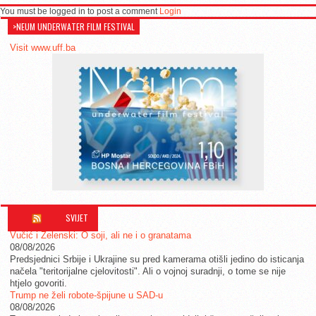
You must be logged in to post a comment
Login
>NEUM UNDERWATER FILM FESTIVAL
Visit www.uff.ba
SVIJET
Vučić i Zelenski: O soji, ali ne i o granatama
08/08/2026
Predsjednici Srbije i Ukrajine su pred kamerama otišli jedino do isticanja
načela "teritorijalne cjelovitosti". Ali o vojnoj suradnji, o tome se nije
htjelo govoriti.
Trump ne želi robote-špijune u SAD-u
08/08/2026