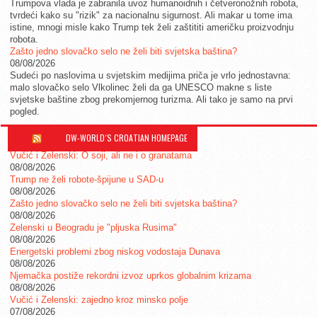
Trumpova vlada je zabranila uvoz humanoidnih i četveronožnih robota,
tvrdeći kako su "rizik" za nacionalnu sigurnost. Ali makar u tome ima
istine, mnogi misle kako Trump tek želi zaštititi američku proizvodnju
robota.
Zašto jedno slovačko selo ne želi biti svjetska baština?
08/08/2026
Sudeći po naslovima u svjetskim medijima priča je vrlo jednostavna:
malo slovačko selo Vlkolinec želi da ga UNESCO makne s liste
svjetske baštine zbog prekomjernog turizma. Ali tako je samo na prvi
pogled.
DW-WORLD´S CROATIAN HOMEPAGE
Vučić i Zelenski: O soji, ali ne i o granatama
08/08/2026
Trump ne želi robote-špijune u SAD-u
08/08/2026
Zašto jedno slovačko selo ne želi biti svjetska baština?
08/08/2026
Zelenski u Beogradu je "pljuska Rusima"
08/08/2026
Energetski problemi zbog niskog vodostaja Dunava
08/08/2026
Njemačka postiže rekordni izvoz uprkos globalnim krizama
08/08/2026
Vučić i Zelenski: zajedno kroz minsko polje
07/08/2026