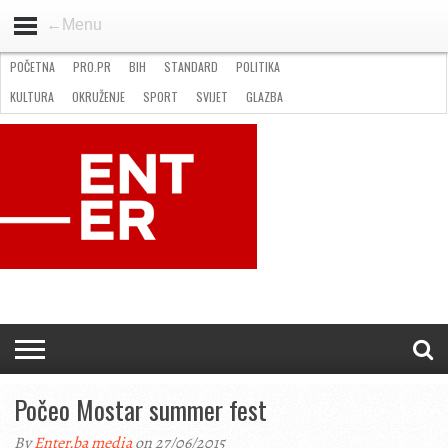
←Menu
POČETNA
PRO.PR
BIH
STANDARD
POLITIKA
HOME
VIJESTI
PRO.PR
STANDARD
POLITIKA
GOSPODARSTVO
OKRUŽENJE
GLAZBA
KULTURA
SPORT
FOTO
KULTURA
OKRUŽENJE
SPORT
SVIJET
GLAZBA
NATJEČAJI
FILMING LOCATION IN BH
KONTAKT
Počeo Mostar summer fest
By
Enter.ba media
on 27/06/2015