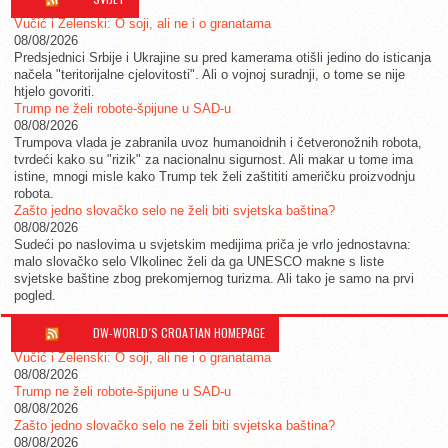
Vučić i Zelenski: O soji, ali ne i o granatama
08/08/2026
Predsjednici Srbije i Ukrajine su pred kamerama otišli jedino do isticanja
načela "teritorijalne cjelovitosti". Ali o vojnoj suradnji, o tome se nije
htjelo govoriti.
Trump ne želi robote-špijune u SAD-u
08/08/2026
Trumpova vlada je zabranila uvoz humanoidnih i četveronožnih robota,
tvrdeći kako su "rizik" za nacionalnu sigurnost. Ali makar u tome ima
istine, mnogi misle kako Trump tek želi zaštititi američku proizvodnju
robota.
Zašto jedno slovačko selo ne želi biti svjetska baština?
08/08/2026
Sudeći po naslovima u svjetskim medijima priča je vrlo jednostavna:
malo slovačko selo Vlkolinec želi da ga UNESCO makne s liste
svjetske baštine zbog prekomjernog turizma. Ali tako je samo na prvi
pogled.
DW-WORLD´S CROATIAN HOMEPAGE
Vučić i Zelenski: O soji, ali ne i o granatama
08/08/2026
Trump ne želi robote-špijune u SAD-u
08/08/2026
Zašto jedno slovačko selo ne želi biti svjetska baština?
08/08/2026