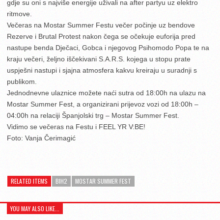
gdje su oni s najviše energije uživali na after partyu uz elektro
ritmove.
Večeras na Mostar Summer Festu večer počinje uz bendove
Rezerve i Brutal Protest nakon čega se očekuje euforija pred
nastupe benda Dječaci, Gobca i njegovog Psihomodo Popa te na
kraju večeri, željno iščekivani S.A.R.S. kojega u stopu prate
uspješni nastupi i sjajna atmosfera kakvu kreiraju u suradnji s
publikom.
Jednodnevne ulaznice možete naći sutra od 18:00h na ulazu na
Mostar Summer Fest, a organizirani prijevoz vozi od 18:00h –
04:00h na relaciji Španjolski trg – Mostar Summer Fest.
Vidimo se večeras na Festu i FEEL YR V:BE!
Foto: Vanja Čerimagić
RELATED ITEMS
BIH2
MOSTAR SUMMER FEST
YOU MAY ALSO LIKE...