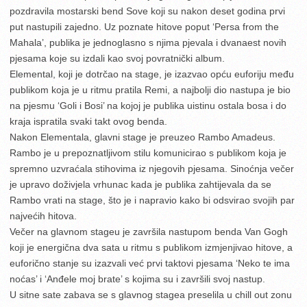
pozdravila mostarski bend Sove koji su nakon deset godina prvi
put nastupili zajedno. Uz poznate hitove poput ‘Persa from the
Mahala’, publika je jednoglasno s njima pjevala i dvanaest novih
pjesama koje su izdali kao svoj povratnički album.
Elemental, koji je dotrčao na stage, je izazvao opću euforiju među
publikom koja je u ritmu pratila Remi, a najbolji dio nastupa je bio
na pjesmu ‘Goli i Bosi’ na kojoj je publika uistinu ostala bosa i do
kraja ispratila svaki takt ovog benda.
Nakon Elementala, glavni stage je preuzeo Rambo Amadeus.
Rambo je u prepoznatljivom stilu komunicirao s publikom koja je
spremno uzvraćala stihovima iz njegovih pjesama. Sinoćnja večer
je upravo doživjela vrhunac kada je publika zahtijevala da se
Rambo vrati na stage, što je i napravio kako bi odsvirao svojih par
najvećih hitova.
Večer na glavnom stageu je završila nastupom benda Van Gogh
koji je energična dva sata u ritmu s publikom izmjenjivao hitove, a
euforično stanje su izazvali već prvi taktovi pjesama ‘Neko te ima
noćas’ i ‘Anđele moj brate’ s kojima su i završili svoj nastup.
U sitne sate zabava se s glavnog stagea preselila u chill out zonu