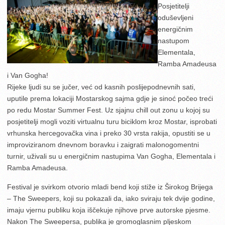
Posjetitelji
oduševljeni
energičnim
nastupom
Elementala,
Ramba Amadeusa
i Van Gogha!
Rijeke ljudi su se jučer, već od kasnih poslijepodnevnih sati,
uputile prema lokaciji Mostarskog sajma gdje je sinoć počeo treći
po redu Mostar Summer Fest. Uz sjajnu chill out zonu u kojoj su
posjetitelji mogli voziti virtualnu turu biciklom kroz Mostar, isprobati
vrhunska hercegovačka vina i preko 30 vrsta rakija, opustiti se u
improviziranom dnevnom boravku i zaigrati malonogomentni
turnir, uživali su u energičnim nastupima Van Gogha, Elementala i
Ramba Amadeusa.
Festival je svirkom otvorio mladi bend koji stiže iz Širokog Brijega
– The Sweepers, koji su pokazali da, iako sviraju tek dvije godine,
imaju vjernu publiku koja iščekuje njihove prve autorske pjesme.
Nakon The Sweepersa, publika je gromoglasnim pljeskom