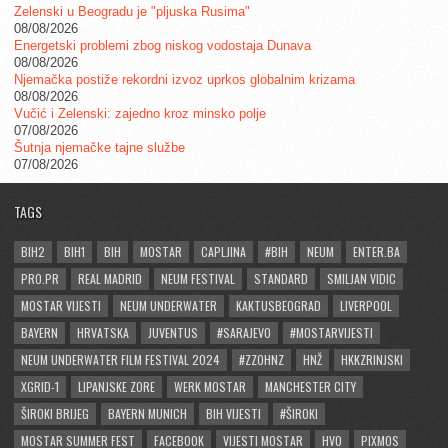
Zelenski u Beogradu je "pljuska Rusima"
08/08/2026
Energetski problemi zbog niskog vodostaja Dunava
08/08/2026
Njemačka postiže rekordni izvoz uprkos globalnim krizama
08/08/2026
Vučić i Zelenski: zajedno kroz minsko polje
07/08/2026
Šutnja njemačke tajne službe
07/08/2026
TAGS
BIH2
BIH1
BIH
MOSTAR
CAPLJINA
#BIH
NEUM
ENTER.BA
PRO.PR
REAL MADRID
NEUM FESTIVAL
STANDARD
SMILJAN VIDIC
MOSTAR VIJESTI
NEUM UNDERWATER
KAKTUSBEOGRAD
LIVERPOOL
BAYERN
HRVATSKA
JUVENTUS
#SARAJEVO
#MOSTARVIJESTI
NEUM UNDERWATER FILM FESTIVAL 2024
#ZZOHNZ
HNŽ
HKKZRINJSKI
XGRID-1
LIPANJSKE ZORE
WERK MOSTAR
MANCHESTER CITY
ŠIROKI BRIJEG
BAYERN MUNICH
BIH VIJESTI
#ŠIROKI
MOSTAR SUMMER FEST
FACEBOOK
VIJESTI MOSTAR
HVO
PIXMOS