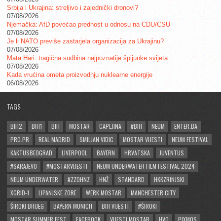
Srbija i Ukrajina: streljivo i zajednički dronovi?
07/08/2026
Njemačka: AfD povećao prednost u odnosu na CDU/CSU
07/08/2026
Je li NATO previše zastarjela organizacija za Ukrajinu?
07/08/2026
Mata Hari: tragična sudbina najpoznatije špijunke svijeta
07/08/2026
Kada vrućina ometa proizvodnju nuklearne energije
06/08/2026
TAGS
BIH2
BIH1
BIH
MOSTAR
CAPLJINA
#BIH
NEUM
ENTER.BA
PRO.PR
REAL MADRID
SMILJAN VIDIC
MOSTAR VIJESTI
NEUM FESTIVAL
KAKTUSBEOGRAD
LIVERPOOL
BAYERN
HRVATSKA
JUVENTUS
#SARAJEVO
#MOSTARVIJESTI
NEUM UNDERWATER FILM FESTIVAL 2024
NEUM UNDERWATER
#ZZOHNZ
HNŽ
STANDARD
HKKZRINJSKI
XGRID-1
LIPANJSKE ZORE
WERK MOSTAR
MANCHESTER CITY
ŠIROKI BRIJEG
BAYERN MUNICH
BIH VIJESTI
#ŠIROKI
MOSTAR SUMMER FEST
FACEBOOK
VIJESTI MOSTAR
HVO
PIXMOS