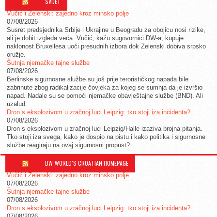
SVIJET
Vučić i Zelenski: zajedno kroz minsko polje
07/08/2026
Susret predsjednika Srbije i Ukrajine u Beogradu za obojicu nosi rizike,
ali je dobit izgleda veća. Vučić, kažu sugovornici DW-a, kupuje
naklonost Bruxellesa uoči presudnih izbora dok Zelenski dobiva srpsko
oružje.
Šutnja njemačke tajne službe
07/08/2026
Berlinske sigurnosne službe su još prije terorističkog napada bile
zabrinute zbog radikalizacije čovjeka za kojeg se sumnja da je izvršio
napad. Nadale su se pomoći njemačke obavještajne službe (BND). Ali
uzalud.
Dron s eksplozivom u zračnoj luci Leipzig: tko stoji iza incidenta?
07/08/2026
Dron s eksplozivom u zračnoj luci Leipzig/Halle izaziva brojna pitanja.
Tko stoji iza svega, kako je dospio na pistu i kako politika i sigurnosne
službe reagiraju na ovaj sigurnosni propust?
DW-WORLD´S CROATIAN HOMEPAGE
Vučić i Zelenski: zajedno kroz minsko polje
07/08/2026
Šutnja njemačke tajne službe
07/08/2026
Dron s eksplozivom u zračnoj luci Leipzig: tko stoji iza incidenta?
07/08/2026