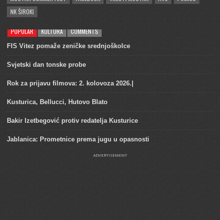
NK ŠIROKI
POPULAR
KULTURA
COMMENTS
FIS Vitez pomaže zeničke srednjoškolce
Svjetski dan tonske probe
Rok za prijavu filmova: 2. kolovoza 2026.|
Kusturica, Bellucci, Hutovo Blato
Bakir Izetbegović protiv redatelja Kusturice
Jablanica: Prometnice prema jugu u opasnosti
ADVERTISEMENT