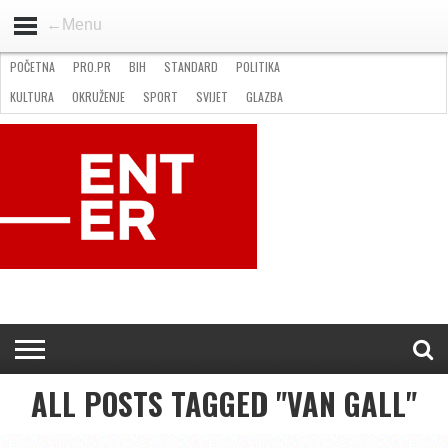
←Menu
POČETNA
PRO.PR
BIH
STANDARD
POLITIKA
HOME
VIJESTI
PRO.PR
STANDARD
POLITIKA
GOSPODARSTVO
OKRUŽENJE
GLAZBA
KULTURA
SPORT
FOTO
KULTURA
OKRUŽENJE
SPORT
SVIJET
GLAZBA
NATJEČAJI
FILMING LOCATION IN BH
KONTAKT
ALL POSTS TAGGED "VAN GALL"