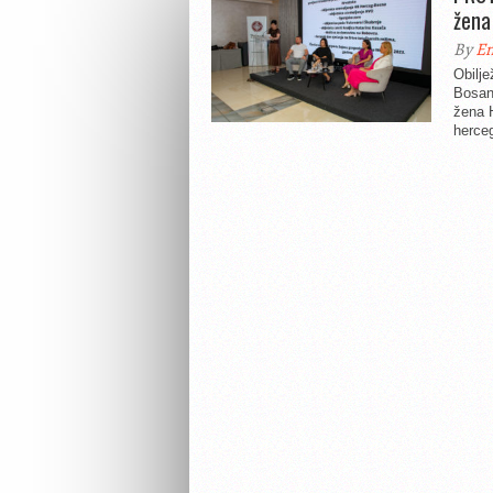
žena
By
En
Obilj
Bosan
žena 
herceg