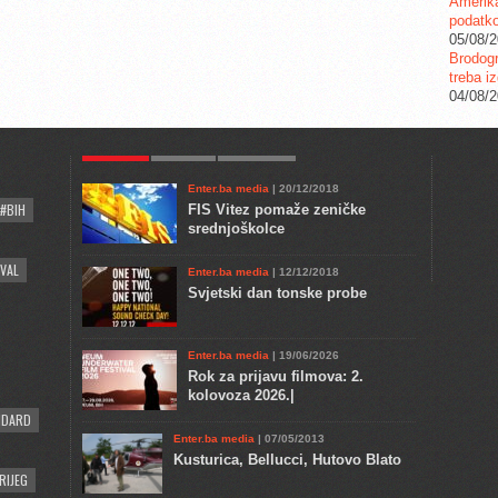
Amerika
podatko
05/08/
Brodogr
treba iz
04/08/
POPULAR
KULTURA
COMMENTS
Enter.ba media
| 20/12/2018
#BIH
FIS Vitez pomaže zeničke
srednjoškolce
VAL
Enter.ba media
| 12/12/2018
Svjetski dan tonske probe
Enter.ba media
| 19/06/2026
Rok za prijavu filmova: 2.
kolovoza 2026.|
NDARD
Enter.ba media
| 07/05/2013
Kusturica, Bellucci, Hutovo Blato
RIJEG