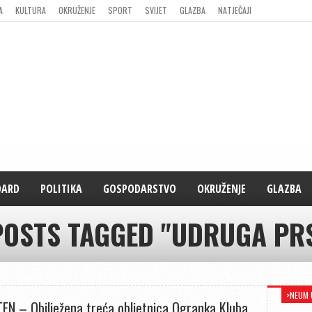
A
KULTURA
OKRUŽENJE
SPORT
SVIJET
GLAZBA
NATJEČAJI
DARD
POLITIKA
GOSPODARSTVO
OKRUŽENJE
GLAZBA
POSTS TAGGED "UDRUGA PR
>NEUM 
EN – Obilježena treća obljetnica Ogranka Kluba