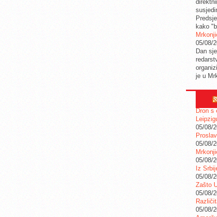
direktn
susjedi
Predsje
kako "b
Mrkonji
05/08/
Dan sje
redarstv
organiz
je u Mr
Dron s 
Leipzig
05/08/
Proslav
05/08/
Mrkonji
05/08/
Iz Srbi
05/08/
Zašto U
05/08/
Različi
05/08/