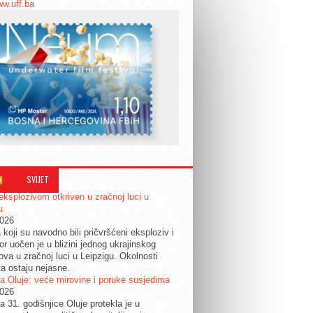
ww.uff.ba
SVIJET
eksplozivom otkriven u zračnoj luci u
u
2026
 koji su navodno bili pričvršćeni eksploziv i
or uočen je u blizini jednog ukrajinskog
ova u zračnoj luci u Leipzigu. Okolnosti
ta ostaju nejasne.
a Oluje: veće mirovine i poruke susjedima
2026
a 31. godišnjice Oluje protekla je u