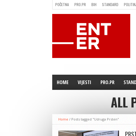
POČETNA
PRO.PR
BIH
STANDARD
POLITIK
FILMING LOCATION IN BH
KONTAKT
HOME
VIJESTI
PRO.PR
STAN
ALL 
Home
/
Posts tagged "Udruga Prsten"
PRST