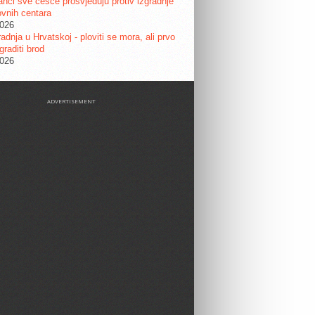
nci sve češće prosvjeduju protiv izgradnje
vnih centara
2026
adnja u Hrvatskoj - ploviti se mora, ali prvo
graditi brod
2026
ADVERTISEMENT