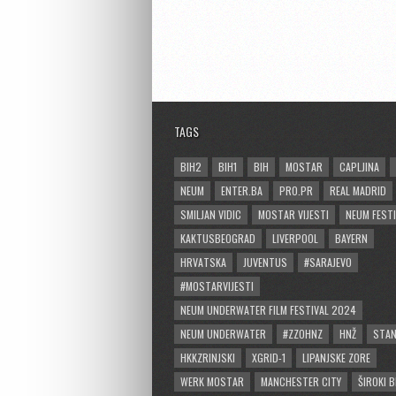
TAGS
BIH2
BIH1
BIH
MOSTAR
CAPLJINA
NEUM
ENTER.BA
PRO.PR
REAL MADRID
SMILJAN VIDIC
MOSTAR VIJESTI
NEUM FESTI
KAKTUSBEOGRAD
LIVERPOOL
BAYERN
HRVATSKA
JUVENTUS
#SARAJEVO
#MOSTARVIJESTI
NEUM UNDERWATER FILM FESTIVAL 2024
NEUM UNDERWATER
#ZZOHNZ
HNŽ
STA
HKKZRINJSKI
XGRID-1
LIPANJSKE ZORE
WERK MOSTAR
MANCHESTER CITY
ŠIROKI B