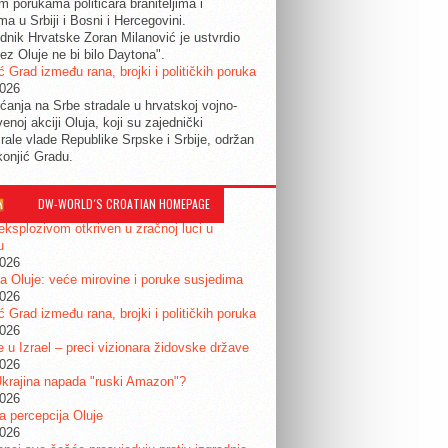
im porukama političara braniteljima i
ma u Srbiji i Bosni i Hercegovini.
dnik Hrvatske Zoran Milanović je ustvrdio
ez Oluje ne bi bilo Daytona".
ć Grad između rana, brojki i političkih poruka
2026
ćanja na Srbe stradale u hrvatskoj vojno-
enoj akciji Oluja, koji su zajednički
irale vlade Republike Srpske i Srbije, održan
konjić Gradu.
DW-WORLD´S CROATIAN HOMEPAGE
eksplozivom otkriven u zračnoj luci u
u
2026
a Oluje: veće mirovine i poruke susjedima
2026
ć Grad između rana, brojki i političkih poruka
2026
je u Izrael – preci vizionara židovske države
2026
krajina napada "ruski Amazon"?
2026
ta percepcija Oluje
2026