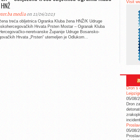
Visit w
 HNŽ
ter.ba media
on 21/06/2023
ežena treća obljetnica Ogranka Kluba žena HNŽ/K Udruge
skohercegovačkih Hrvata Prsten Mostar – Ogranak Kluba
Hercegovačko-neretvanske Županije Udruge Bosansko-
ovačkih Hrvata „Prsten“ utemeljen je Odlukom...
Dron s 
Leipzig
05/08/
Dron za
detonat
zrakopl
inciden
Proslav
05/08/
Proslav