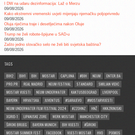
I DW na udaru dezinformacija: Laž o Merzu
09/08/2026
Kako ekstremni vremenski uvjeti mijenjaju njemačku poljoprivredu
09/08/2026
Oluja riječima traje i desetljećima nakon Oluje
09/08/2026
Trump ne želi robote-špijune u SAD-u
08/08/2026
Zašto jedno slovačko selo ne želi biti svjetska baština?
08/08/2026
TAGS
BIH2
BIH1
BIH
MOSTAR
CAPLJINA
#BIH
NEUM
ENTER.BA
PRO.PR
REAL MADRID
NEUM FESTIVAL
STANDARD
SMILJAN VIDIC
MOSTAR VIJESTI
NEUM UNDERWATER
KAKTUSBEOGRAD
LIVERPOOL
BAYERN
HRVATSKA
JUVENTUS
#SARAJEVO
#MOSTARVIJESTI
NEUM UNDERWATER FILM FESTIVAL 2024
#ZZOHNZ
HNŽ
HKKZRINJSKI
XGRID-1
LIPANJSKE ZORE
WERK MOSTAR
MANCHESTER CITY
ŠIROKI BRIJEG
BAYERN MUNICH
BIH VIJESTI
#ŠIROKI
MOSTAR SUMMER FEST
FACEBOOK
VIJESTI MOSTAR
HVO
PIXMOS