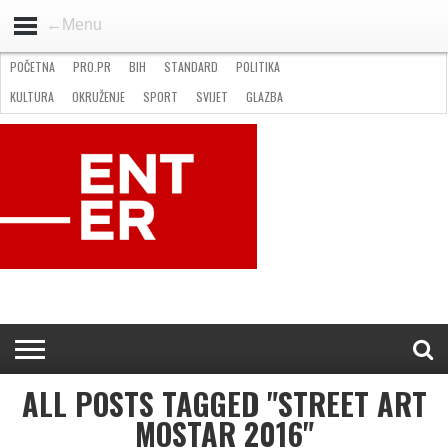
←Menu
POČETNA
PRO.PR
BIH
STANDARD
POLITIKA
HOME
VIJESTI
PRO.PR
STANDARD
POLITIKA
GOSPODARSTVO
OKRUŽENJE
GLAZBA
KULTURA
SPORT
FOTO
KULTURA
OKRUŽENJE
SPORT
SVIJET
GLAZBA
NATJEČAJI
FILMING LOCATION IN BH
KONTAKT
ALL POSTS TAGGED "STREET ART
MOSTAR 2016"