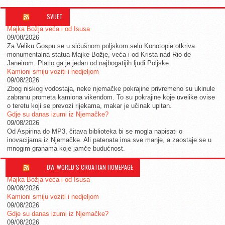
SVIJET
Majka Božja veća i od Isusa
09/08/2026
Za Veliku Gospu se u sićušnom poljskom selu Konotopie otkriva
monumentalna statua Majke Božje, veća i od Krista nad Rio de
Janeirom. Platio ga je jedan od najbogatijih ljudi Poljske.
Kamioni smiju voziti i nedjeljom
09/08/2026
Zbog niskog vodostaja, neke njemačke pokrajine privremeno su ukinule
zabranu prometa kamiona vikendom. To su pokrajine koje uvelike ovise
o teretu koji se prevozi rijekama, makar je učinak upitan.
Gdje su danas izumi iz Njemačke?
09/08/2026
Od Aspirina do MP3, čitava biblioteka bi se mogla napisati o
inovacijama iz Njemačke. Ali patenata ima sve manje, a zaostaje se u
mnogim granama koje jamče budućnost.
DW-WORLD´S CROATIAN HOMEPAGE
Majka Božja veća i od Isusa
09/08/2026
Kamioni smiju voziti i nedjeljom
09/08/2026
Gdje su danas izumi iz Njemačke?
09/08/2026