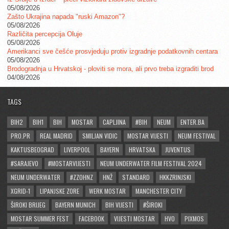
05/08/2026
Zašto Ukrajina napada "ruski Amazon"?
05/08/2026
Različita percepcija Oluje
05/08/2026
Amerikanci sve češće prosvjeduju protiv izgradnje podatkovnih centara
05/08/2026
Brodogradnja u Hrvatskoj - ploviti se mora, ali prvo treba izgraditi brod
04/08/2026
TAGS
BIH2
BIH1
BIH
MOSTAR
CAPLJINA
#BIH
NEUM
ENTER.BA
PRO.PR
REAL MADRID
SMILJAN VIDIC
MOSTAR VIJESTI
NEUM FESTIVAL
KAKTUSBEOGRAD
LIVERPOOL
BAYERN
HRVATSKA
JUVENTUS
#SARAJEVO
#MOSTARVIJESTI
NEUM UNDERWATER FILM FESTIVAL 2024
NEUM UNDERWATER
#ZZOHNZ
HNŽ
STANDARD
HKKZRINJSKI
XGRID-1
LIPANJSKE ZORE
WERK MOSTAR
MANCHESTER CITY
ŠIROKI BRIJEG
BAYERN MUNICH
BIH VIJESTI
#ŠIROKI
MOSTAR SUMMER FEST
FACEBOOK
VIJESTI MOSTAR
HVO
PIXMOS