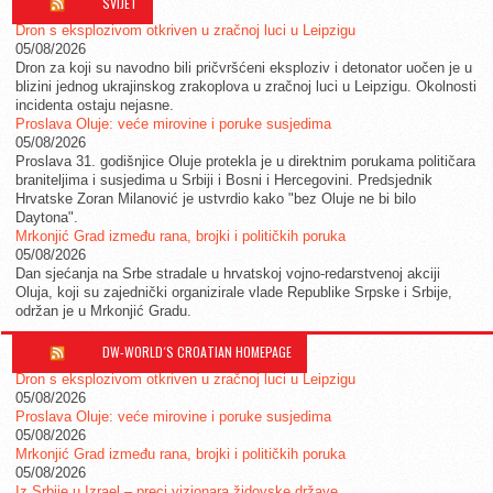
SVIJET
Dron s eksplozivom otkriven u zračnoj luci u Leipzigu
05/08/2026
Dron za koji su navodno bili pričvršćeni eksploziv i detonator uočen je u
blizini jednog ukrajinskog zrakoplova u zračnoj luci u Leipzigu. Okolnosti
incidenta ostaju nejasne.
Proslava Oluje: veće mirovine i poruke susjedima
05/08/2026
Proslava 31. godišnjice Oluje protekla je u direktnim porukama političara
braniteljima i susjedima u Srbiji i Bosni i Hercegovini. Predsjednik
Hrvatske Zoran Milanović je ustvrdio kako "bez Oluje ne bi bilo
Daytona".
Mrkonjić Grad između rana, brojki i političkih poruka
05/08/2026
Dan sjećanja na Srbe stradale u hrvatskoj vojno-redarstvenoj akciji
Oluja, koji su zajednički organizirale vlade Republike Srpske i Srbije,
održan je u Mrkonjić Gradu.
DW-WORLD´S CROATIAN HOMEPAGE
Dron s eksplozivom otkriven u zračnoj luci u Leipzigu
05/08/2026
Proslava Oluje: veće mirovine i poruke susjedima
05/08/2026
Mrkonjić Grad između rana, brojki i političkih poruka
05/08/2026
Iz Srbije u Izrael – preci vizionara židovske države