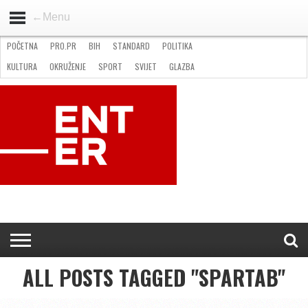
←Menu
POČETNA
PRO.PR
BIH
STANDARD
POLITIKA
HOME
VIJESTI
PRO.PR
STANDARD
POLITIKA
GOSPODARSTVO
OKRUŽENJE
GLAZBA
KULTURA
SPORT
FOTO
KULTURA
OKRUŽENJE
SPORT
SVIJET
GLAZBA
NATJEČAJI
FILMING LOCATION IN BH
KONTAKT
ALL POSTS TAGGED "SPARTAB"