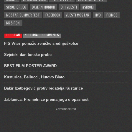
ŠIROKI BRIJEG
BAYERN MUNICH
BIH VIJESTI
#ŠIROKI
MOSTAR SUMMER FEST
FACEBOOK
VIJESTI MOSTAR
HVO
PIXMOS
NK ŠIROKI
POPULAR
KULTURA
COMMENTS
FIS Vitez pomaže zeničke srednjoškolce
Svjetski dan tonske probe
BEST FILM POSTER AWARD
Kusturica, Bellucci, Hutovo Blato
Bakir Izetbegović protiv redatelja Kusturice
Jablanica: Prometnice prema jugu u opasnosti
ADVERTISEMENT