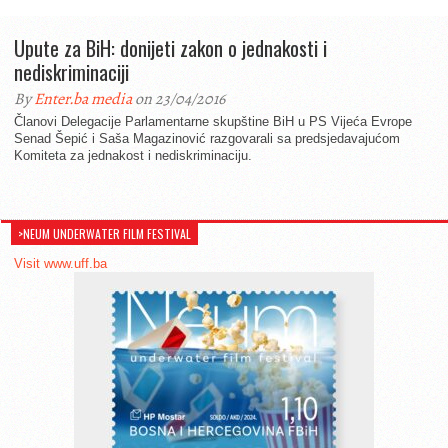
Upute za BiH: donijeti zakon o jednakosti i
nediskriminaciji
By
Enter.ba media
on 23/04/2016
Članovi Delegacije Parlamentarne skupštine BiH u PS Vijeća Evrope
Senad Šepić i Saša Magazinović razgovarali sa predsjedavajućom
Komiteta za jednakost i nediskriminaciju.
>NEUM UNDERWATER FILM FESTIVAL
Visit www.uff.ba