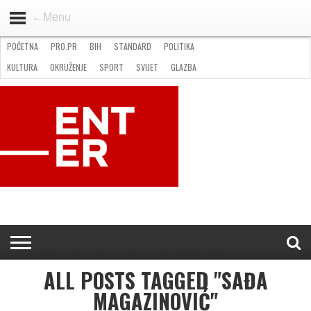
←Menu
POČETNA
PRO.PR
BIH
STANDARD
POLITIKA
HOME
VIJESTI
PRO.PR
STANDARD
POLITIKA
GOSPODARSTVO
OKRUŽENJE
GLAZBA
KULTURA
SPORT
FOTO
KULTURA
OKRUŽENJE
SPORT
SVIJET
GLAZBA
NATJEČAJI
FILMING LOCATION IN BH
KONTAKT
ALL POSTS TAGGED "SAĐA
MAGAZINOVIĆ"