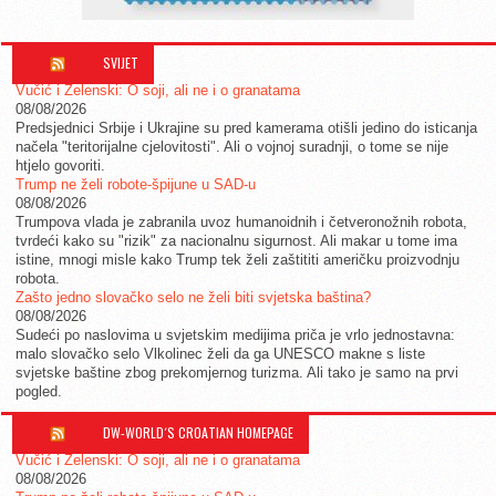
SVIJET
Vučić i Zelenski: O soji, ali ne i o granatama
08/08/2026
Predsjednici Srbije i Ukrajine su pred kamerama otišli jedino do isticanja
načela "teritorijalne cjelovitosti". Ali o vojnoj suradnji, o tome se nije
htjelo govoriti.
Trump ne želi robote-špijune u SAD-u
08/08/2026
Trumpova vlada je zabranila uvoz humanoidnih i četveronožnih robota,
tvrdeći kako su "rizik" za nacionalnu sigurnost. Ali makar u tome ima
istine, mnogi misle kako Trump tek želi zaštititi američku proizvodnju
robota.
Zašto jedno slovačko selo ne želi biti svjetska baština?
08/08/2026
Sudeći po naslovima u svjetskim medijima priča je vrlo jednostavna:
malo slovačko selo Vlkolinec želi da ga UNESCO makne s liste
svjetske baštine zbog prekomjernog turizma. Ali tako je samo na prvi
pogled.
DW-WORLD´S CROATIAN HOMEPAGE
Vučić i Zelenski: O soji, ali ne i o granatama
08/08/2026