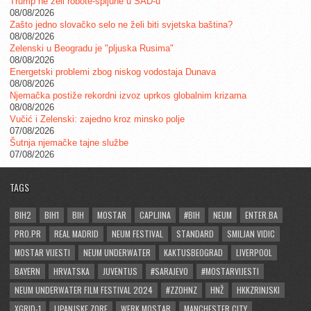
Trump ne želi robote-špijune u SAD-u
08/08/2026
Zašto jedno slovačko selo ne želi biti svjetska baština?
08/08/2026
Zelenski u Beogradu je "pljuska Rusima"
08/08/2026
Energetski problemi zbog niskog vodostaja Dunava
08/08/2026
Njemačka postiže rekordni izvoz uprkos globalnim krizama
08/08/2026
Vučić i Zelenski: zajedno kroz minsko polje
07/08/2026
Šutnja njemačke tajne službe
07/08/2026
TAGS
BIH2
BIH1
BIH
MOSTAR
CAPLJINA
#BIH
NEUM
ENTER.BA
PRO.PR
REAL MADRID
NEUM FESTIVAL
STANDARD
SMILJAN VIDIC
MOSTAR VIJESTI
NEUM UNDERWATER
KAKTUSBEOGRAD
LIVERPOOL
BAYERN
HRVATSKA
JUVENTUS
#SARAJEVO
#MOSTARVIJESTI
NEUM UNDERWATER FILM FESTIVAL 2024
#ZZOHNZ
HNŽ
HKKZRINJSKI
XGRID-1
LIPANJSKE ZORE
WERK MOSTAR
MANCHESTER CITY