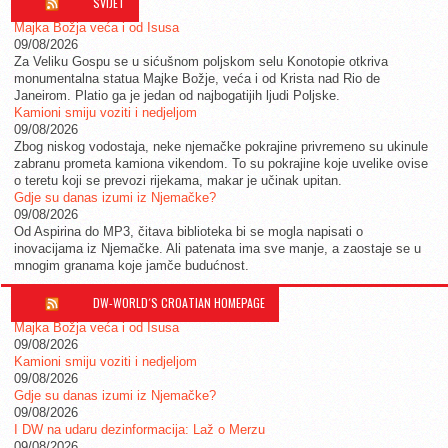
SVIJET
Majka Božja veća i od Isusa
09/08/2026
Za Veliku Gospu se u sićušnom poljskom selu Konotopie otkriva
monumentalna statua Majke Božje, veća i od Krista nad Rio de
Janeirom. Platio ga je jedan od najbogatijih ljudi Poljske.
Kamioni smiju voziti i nedjeljom
09/08/2026
Zbog niskog vodostaja, neke njemačke pokrajine privremeno su ukinule
zabranu prometa kamiona vikendom. To su pokrajine koje uvelike ovise
o teretu koji se prevozi rijekama, makar je učinak upitan.
Gdje su danas izumi iz Njemačke?
09/08/2026
Od Aspirina do MP3, čitava biblioteka bi se mogla napisati o
inovacijama iz Njemačke. Ali patenata ima sve manje, a zaostaje se u
mnogim granama koje jamče budućnost.
DW-WORLD´S CROATIAN HOMEPAGE
Majka Božja veća i od Isusa
09/08/2026
Kamioni smiju voziti i nedjeljom
09/08/2026
Gdje su danas izumi iz Njemačke?
09/08/2026
I DW na udaru dezinformacija: Laž o Merzu
09/08/2026