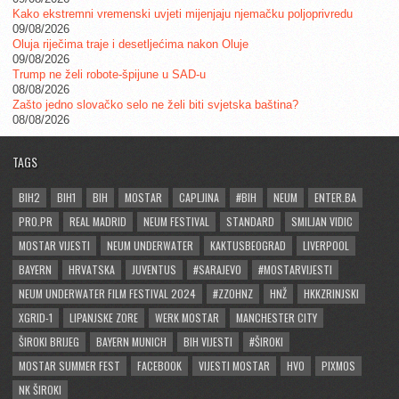
Kako ekstremni vremenski uvjeti mijenjaju njemačku poljoprivredu
09/08/2026
Oluja riječima traje i desetljećima nakon Oluje
09/08/2026
Trump ne želi robote-špijune u SAD-u
08/08/2026
Zašto jedno slovačko selo ne želi biti svjetska baština?
08/08/2026
TAGS
BIH2
BIH1
BIH
MOSTAR
CAPLJINA
#BIH
NEUM
ENTER.BA
PRO.PR
REAL MADRID
NEUM FESTIVAL
STANDARD
SMILJAN VIDIC
MOSTAR VIJESTI
NEUM UNDERWATER
KAKTUSBEOGRAD
LIVERPOOL
BAYERN
HRVATSKA
JUVENTUS
#SARAJEVO
#MOSTARVIJESTI
NEUM UNDERWATER FILM FESTIVAL 2024
#ZZOHNZ
HNŽ
HKKZRINJSKI
XGRID-1
LIPANJSKE ZORE
WERK MOSTAR
MANCHESTER CITY
ŠIROKI BRIJEG
BAYERN MUNICH
BIH VIJESTI
#ŠIROKI
MOSTAR SUMMER FEST
FACEBOOK
VIJESTI MOSTAR
HVO
PIXMOS
NK ŠIROKI