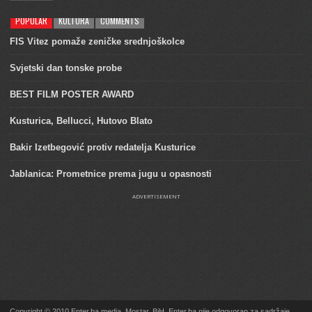
POPULAR
KULTURA
COMMENTS
FIS Vitez pomaže zeničke srednjoškolce
Svjetski dan tonske probe
BEST FILM POSTER AWARD
Kusturica, Bellucci, Hutovo Blato
Bakir Izetbegović protiv redatelja Kusturice
Jablanica: Prometnice prema jugu u opasnosti
ADVERTISEMENT
Copyright © 2010 Enter.ba media, Mostar, BiH. Enter.ba nije odgovoran za sadržaje