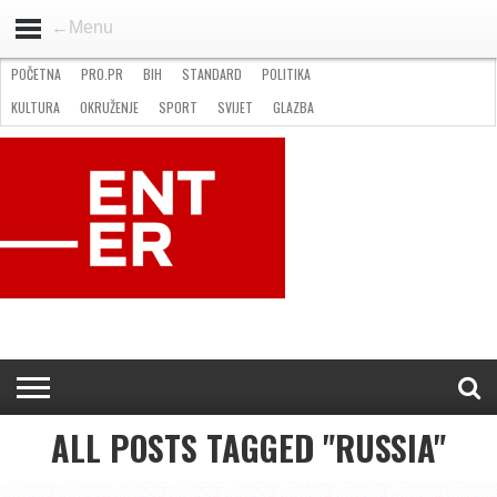
←Menu
POČETNA
PRO.PR
BIH
STANDARD
POLITIKA
HOME
VIJESTI
PRO.PR
STANDARD
POLITIKA
GOSPODARSTVO
OKRUŽENJE
GLAZBA
KULTURA
SPORT
FOTO
KULTURA
OKRUŽENJE
SPORT
SVIJET
GLAZBA
NATJEČAJI
FILMING LOCATION IN BH
KONTAKT
ALL POSTS TAGGED "RUSSIA"