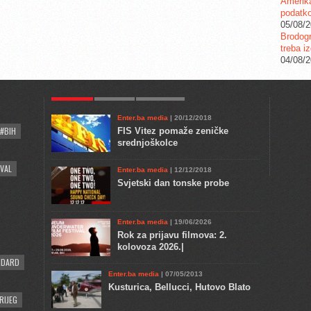
Amerika
podatko
05/08/
Brodogr
treba iz
04/08/
POPULAR
KULTURA
COMMENTS
Enter.ba media
| 20/12/2018
#BIH
FIS Vitez pomaže zeničke
srednjoškolce
VAL
Enter.ba media
| 12/12/2018
Svjetski dan tonske probe
Enter.ba media
| 19/06/2026
Rok za prijavu filmova: 2.
kolovoza 2026.|
NDARD
Enter.ba media
| 07/05/2013
Kusturica, Bellucci, Hutovo Blato
RIJEG