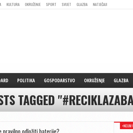
A
KULTURA
OKRUŽENJE
SPORT
SVIJET
GLAZBA
NATJEČAJI
DARD
POLITIKA
GOSPODARSTVO
OKRUŽENJE
GLAZBA
STS TAGGED "#RECIKLAZABA
>NEUM 
e pravilno odložiti baterije?