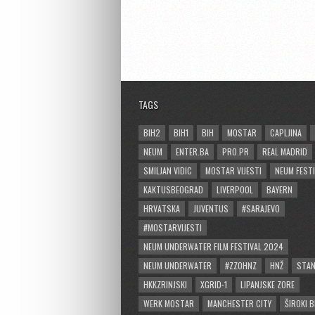
TAGS
BIH2
BIH1
BIH
MOSTAR
CAPLJINA
NEUM
ENTER.BA
PRO.PR
REAL MADRID
SMILJAN VIDIC
MOSTAR VIJESTI
NEUM FESTI
KAKTUSBEOGRAD
LIVERPOOL
BAYERN
HRVATSKA
JUVENTUS
#SARAJEVO
#MOSTARVIJESTI
NEUM UNDERWATER FILM FESTIVAL 2024
NEUM UNDERWATER
#ZZOHNZ
HNŽ
STA
HKKZRINJSKI
XGRID-1
LIPANJSKE ZORE
WERK MOSTAR
MANCHESTER CITY
ŠIROKI B