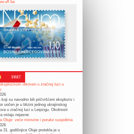
ww.uff.ba
SVIJET
eksplozivom otkriven u zračnoj luci u
u
2026
 koji su navodno bili pričvršćeni eksploziv i
or uočen je u blizini jednog ukrajinskog
ova u zračnoj luci u Leipzigu. Okolnosti
ta ostaju nejasne.
a Oluje: veće mirovine i poruke susjedima
2026
a 31. godišnjice Oluje protekla je u