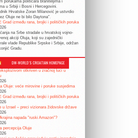
im porukama političara braniteljima i
ma u Srbiji i Bosni i Hercegovini.
dnik Hrvatske Zoran Milanović je ustvrdio
ez Oluje ne bi bilo Daytona".
ć Grad između rana, brojki i političkih poruka
2026
ćanja na Srbe stradale u hrvatskoj vojno-
enoj akciji Oluja, koji su zajednički
irale vlade Republike Srpske i Srbije, održan
konjić Gradu.
DW-WORLD´S CROATIAN HOMEPAGE
eksplozivom otkriven u zračnoj luci u
u
2026
a Oluje: veće mirovine i poruke susjedima
2026
ć Grad između rana, brojki i političkih poruka
2026
je u Izrael – preci vizionara židovske države
2026
krajina napada "ruski Amazon"?
2026
ta percepcija Oluje
2026