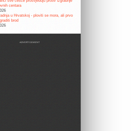
nci sve češće prosvjeduju protiv izgradnje
vnih centara
2026
adnja u Hrvatskoj - ploviti se mora, ali prvo
graditi brod
2026
ADVERTISEMENT