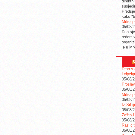
direktn
susjedi
Predsje
kako "b
Mrkonji
05/08/
Dan sje
redarstv
organiz
je u Mr
Dron s 
Leipzig
05/08/
Proslav
05/08/
Mrkonji
05/08/
Iz Srbi
05/08/
Zašto U
05/08/
Različi
05/08/