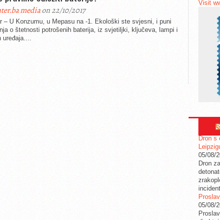
Visit w
ter.ba media
on 22/10/2017
r – U Konzumu, u Mepasu na -1. Ekološki ste svjesni, i puni
ja o štetnosti potrošenih baterija, iz svjetiljki, ključeva, lampi i
h uređaja....
Dron s 
Leipzig
05/08/
Dron za
detonat
zrakopl
inciden
Proslav
05/08/
Proslav