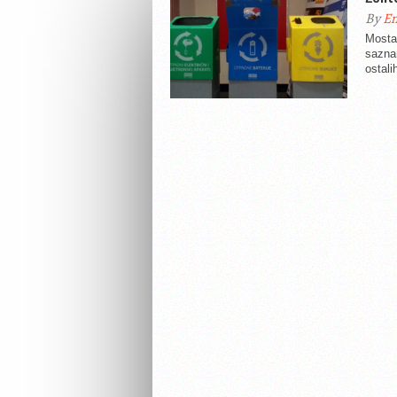
By
En
Mosta
saznan
ostali