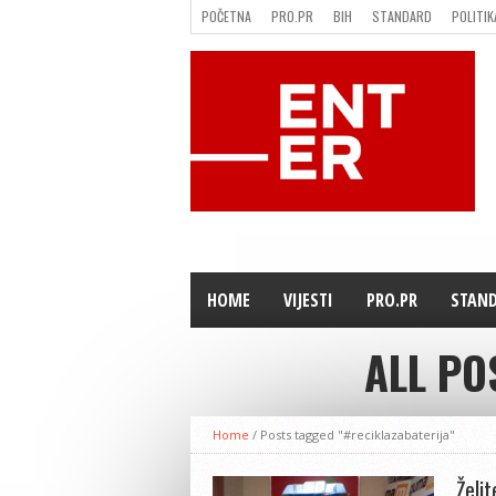
POČETNA
PRO.PR
BIH
STANDARD
POLITIK
FILMING LOCATION IN BH
KONTAKT
HOME
VIJESTI
PRO.PR
STAN
ALL PO
Home
/
Posts tagged "#reciklazabaterija"
Želit