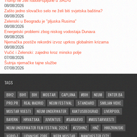
Trump ne želi robote-špijune u SAD-u
08/08/2026
Zašto jedno slovačko selo ne želi biti svjetska baština?
08/08/2026
Zelenski u Beogradu je "pljuska Rusima"
08/08/2026
Energetski problemi zbog niskog vodostaja Dunava
08/08/2026
Njemačka postiže rekordni izvoz uprkos globalnim krizama
08/08/2026
Vučić i Zelenski: zajedno kroz minsko polje
07/08/2026
Šutnja njemačke tajne službe
07/08/2026
TAGS
BIH2
BIH1
BIH
MOSTAR
CAPLJINA
#BIH
NEUM
ENTER.BA
PRO.PR
REAL MADRID
NEUM FESTIVAL
STANDARD
SMILJAN VIDIC
MOSTAR VIJESTI
NEUM UNDERWATER
KAKTUSBEOGRAD
LIVERPOOL
BAYERN
HRVATSKA
JUVENTUS
#SARAJEVO
#MOSTARVIJESTI
NEUM UNDERWATER FILM FESTIVAL 2024
#ZZOHNZ
HNŽ
HKKZRINJSKI
XGRID-1
LIPANJSKE ZORE
WERK MOSTAR
MANCHESTER CITY