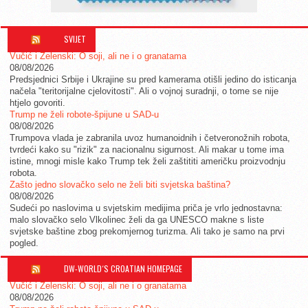
SVIJET
Vučić i Zelenski: O soji, ali ne i o granatama
08/08/2026
Predsjednici Srbije i Ukrajine su pred kamerama otišli jedino do isticanja
načela "teritorijalne cjelovitosti". Ali o vojnoj suradnji, o tome se nije
htjelo govoriti.
Trump ne želi robote-špijune u SAD-u
08/08/2026
Trumpova vlada je zabranila uvoz humanoidnih i četveronožnih robota,
tvrdeći kako su "rizik" za nacionalnu sigurnost. Ali makar u tome ima
istine, mnogi misle kako Trump tek želi zaštititi američku proizvodnju
robota.
Zašto jedno slovačko selo ne želi biti svjetska baština?
08/08/2026
Sudeći po naslovima u svjetskim medijima priča je vrlo jednostavna:
malo slovačko selo Vlkolinec želi da ga UNESCO makne s liste
svjetske baštine zbog prekomjernog turizma. Ali tako je samo na prvi
pogled.
DW-WORLD´S CROATIAN HOMEPAGE
Vučić i Zelenski: O soji, ali ne i o granatama
08/08/2026