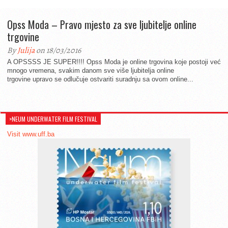
Opss Moda – Pravo mjesto za sve ljubitelje online
trgovine
By
Julija
on 18/03/2016
A OPSSSS JE SUPER!!!! Opss Moda je online trgovina koje postoji već
mnogo vremena, svakim danom sve više ljubitelja online
trgovine upravo se odlučuje ostvariti suradnju sa ovom online...
>NEUM UNDERWATER FILM FESTIVAL
Visit www.uff.ba