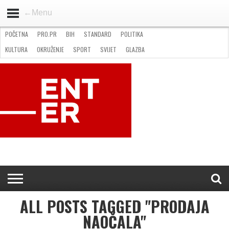
←Menu
POČETNA
PRO.PR
BIH
STANDARD
POLITIKA
HOME
VIJESTI
PRO.PR
STANDARD
POLITIKA
GOSPODARSTVO
OKRUŽENJE
GLAZBA
KULTURA
SPORT
FOTO
KULTURA
OKRUŽENJE
SPORT
SVIJET
GLAZBA
NATJEČAJI
FILMING LOCATION IN BH
KONTAKT
ALL POSTS TAGGED "PRODAJA
NAOČALA"