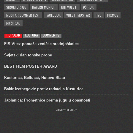
ŠIROKI BRIJEG
BAYERN MUNICH
BIH VIJESTI
#ŠIROKI
MOSTAR SUMMER FEST
FACEBOOK
VIJESTI MOSTAR
HVO
PIXMOS
NK ŠIROKI
POPULAR
KULTURA
COMMENTS
FIS Vitez pomaže zeničke srednjoškolce
Svjetski dan tonske probe
BEST FILM POSTER AWARD
Kusturica, Bellucci, Hutovo Blato
Bakir Izetbegović protiv redatelja Kusturice
Jablanica: Prometnice prema jugu u opasnosti
ADVERTISEMENT