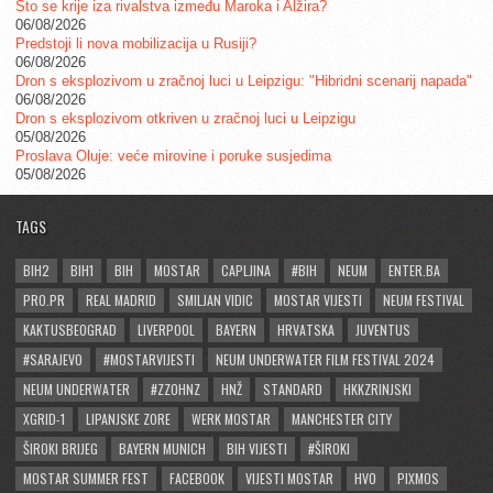
Što se krije iza rivalstva između Maroka i Alžira?
06/08/2026
Predstoji li nova mobilizacija u Rusiji?
06/08/2026
Dron s eksplozivom u zračnoj luci u Leipzigu: "Hibridni scenarij napada"
06/08/2026
Dron s eksplozivom otkriven u zračnoj luci u Leipzigu
05/08/2026
Proslava Oluje: veće mirovine i poruke susjedima
05/08/2026
TAGS
BIH2
BIH1
BIH
MOSTAR
CAPLJINA
#BIH
NEUM
ENTER.BA
PRO.PR
REAL MADRID
SMILJAN VIDIC
MOSTAR VIJESTI
NEUM FESTIVAL
KAKTUSBEOGRAD
LIVERPOOL
BAYERN
HRVATSKA
JUVENTUS
#SARAJEVO
#MOSTARVIJESTI
NEUM UNDERWATER FILM FESTIVAL 2024
NEUM UNDERWATER
#ZZOHNZ
HNŽ
STANDARD
HKKZRINJSKI
XGRID-1
LIPANJSKE ZORE
WERK MOSTAR
MANCHESTER CITY
ŠIROKI BRIJEG
BAYERN MUNICH
BIH VIJESTI
#ŠIROKI
MOSTAR SUMMER FEST
FACEBOOK
VIJESTI MOSTAR
HVO
PIXMOS