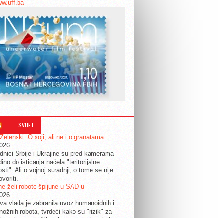
ww.uff.ba
SVIJET
 Zelenski: O soji, ali ne i o granatama
2026
dnici Srbije i Ukrajine su pred kamerama
edino do isticanja načela "teritorijalne
osti". Ali o vojnoj suradnji, o tome se nije
ovoriti.
e želi robote-špijune u SAD-u
2026
a vlada je zabranila uvoz humanoidnih i
nožnih robota, tvrdeći kako su "rizik" za