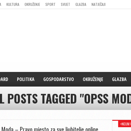
A
KULTURA
OKRUŽENJE
SPORT
SVIJET
GLAZBA
NATJEČAJI
DARD
POLITIKA
GOSPODARSTVO
OKRUŽENJE
GLAZBA
L POSTS TAGGED "OPSS MO
>NEUM 
 Moda – Pravo mjesto za sve ljubitelje online