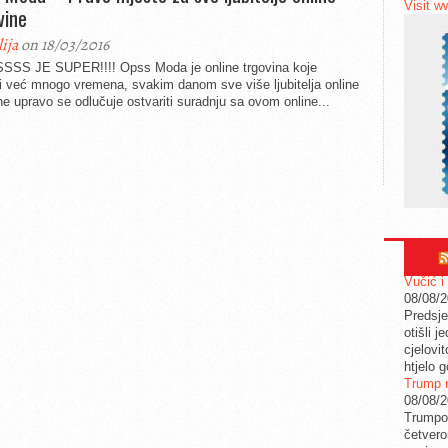
Visit w
vine
lija
on 18/03/2016
SSS JE SUPER!!!! Opss Moda je online trgovina koje
i već mnogo vremena, svakim danom sve više ljubitelja online
ne upravo se odlučuje ostvariti suradnju sa ovom online...
Vučić i
08/08/
Predsje
otišli j
cjelovit
htjelo g
Trump n
08/08/
Trumpov
četvero