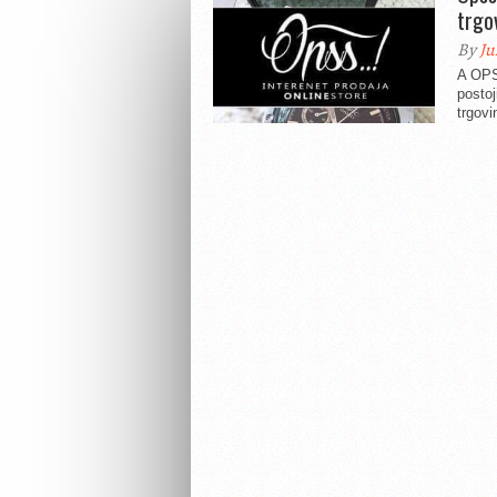
trgo
By
Ju
A OPS
postoj
trgovi