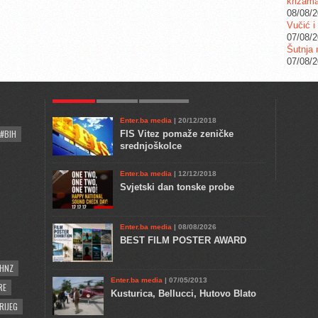
krizam
08/08/
Vučić i
07/08/
Šutnja 
07/08/
POPULAR
KULTURA
COMMENTS
Enter.ba media
| 20/12/2018
#BIH
FIS Vitez pomaže zeničke
srednjoškolce
Enter.ba media
| 12/12/2018
Svjetski dan tonske probe
Enter.ba media
| 08/08/2026
BEST FILM POSTER AWARD
HNZ
Enter.ba media
| 07/05/2013
RE
Kusturica, Bellucci, Hutovo Blato
RIJEG