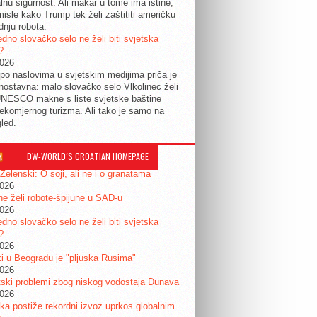
lnu sigurnost. Ali makar u tome ima istine,
isle kako Trump tek želi zaštititi američku
dnju robota.
edno slovačko selo ne želi biti svjetska
?
2026
po naslovima u svjetskim medijima priča je
dnostavna: malo slovačko selo Vlkolinec želi
UNESCO makne s liste svjetske baštine
ekomjernog turizma. Ali tako je samo na
gled.
DW-WORLD´S CROATIAN HOMEPAGE
 Zelenski: O soji, ali ne i o granatama
2026
e želi robote-špijune u SAD-u
2026
edno slovačko selo ne želi biti svjetska
?
2026
i u Beogradu je "pljuska Rusima"
2026
ski problemi zbog niskog vodostaja Dunava
2026
a postiže rekordni izvoz uprkos globalnim