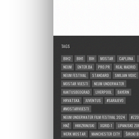
TAGS
BIH2
BIH1
BIH
MOSTAR
CAPLJINA
NEUM
ENTER.BA
PRO.PR
REAL MADRID
NEUM FESTIVAL
STANDARD
SMILJAN VIDIC
MOSTAR VIJESTI
NEUM UNDERWATER
KAKTUSBEOGRAD
LIVERPOOL
BAYERN
HRVATSKA
JUVENTUS
#SARAJEVO
#MOSTARVIJESTI
NEUM UNDERWATER FILM FESTIVAL 2024
#ZZO
HNŽ
HKKZRINJSKI
XGRID-1
LIPANJSKE ZO
WERK MOSTAR
MANCHESTER CITY
ŠIROKI B