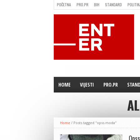
POČETNA
PRO.PR
BIH
STANDARD
POLITIK
FILMING LOCATION IN BH
KONTAKT
HOME
VIJESTI
PRO.PR
STAN
AL
Home
/
Posts tagged "opss moda"
Opss