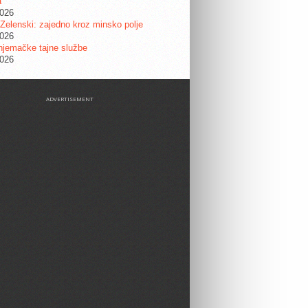
a
2026
 Zelenski: zajedno kroz minsko polje
2026
njemačke tajne službe
2026
ADVERTISEMENT