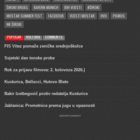
ŠIROKI BRIJEG
BAYERN MUNICH
BIH VIJESTI
#ŠIROKI
MOSTAR SUMMER FEST
FACEBOOK
VIJESTI MOSTAR
HVO
PIXMOS
NK ŠIROKI
POPULAR
KULTURA
COMMENTS
FIS Vitez pomaže zeničke srednjoškolce
Svjetski dan tonske probe
Rok za prijavu filmova: 2. kolovoza 2026.|
Kusturica, Bellucci, Hutovo Blato
Bakir Izetbegović protiv redatelja Kusturice
Jablanica: Prometnice prema jugu u opasnosti
ADVERTISEMENT