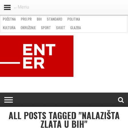
←Menu
POČETNA
PRO.PR
BIH
STANDARD
POLITIKA
HOME
VIJESTI
PRO.PR
STANDARD
POLITIKA
GOSPODARSTVO
OKRUŽENJE
GLAZBA
KULTURA
SPORT
FOTO
KULTURA
OKRUŽENJE
SPORT
SVIJET
GLAZBA
NATJEČAJI
FILMING LOCATION IN BH
KONTAKT
ALL POSTS TAGGED "NALAZIŠTA
ZLATA U BIH"