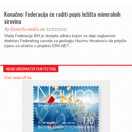
Konačno: Federacija će raditi popis ležišta mineralnih
sirovina
By
Enter.ba media
on 22/07/2015
Vlada Federacije BiH je donijela odluku kojom se daje saglasnost
direktoru Federalnog zavoda za geologiju Hazimu Hrvatoviću da potpiše
izjavu za učešće u projektu ERA-NET...
>NEUM UNDERWATER FILM FESTIVAL
Visit www.uff.ba