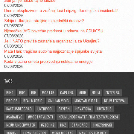
Šutnja njemačke tajne službe
07/08/2026
Dron s eksplozivom u zračnoj luci Leipzig: tko stoji iza incidenta?
07/08/2026
Srbija i Ukrajina: streljivo i zajednički dronovi?
07/08/2026
Njemačka: AfD povećao prednost u odnosu na CDU/CSU
07/08/2026
Je li NATO previše zastarjela organizacija za Ukrajinu?
07/08/2026
Mata Hari: tragična sudbina najpoznatije špijunke svijeta
07/08/2026
Kada vrućina ometa proizvodnju nuklearne energije
06/08/2026
TAGS
BIH2
BIH1
BIH
MOSTAR
CAPLJINA
#BIH
NEUM
ENTER.BA
PRO.PR
REAL MADRID
SMILJAN VIDIC
MOSTAR VIJESTI
NEUM FESTIVAL
KAKTUSBEOGRAD
LIVERPOOL
BAYERN
HRVATSKA
JUVENTUS
#SARAJEVO
#MOSTARVIJESTI
NEUM UNDERWATER FILM FESTIVAL 2024
NEUM UNDERWATER
#ZZOHNZ
HNŽ
STANDARD
HKKZRINJSKI
XGRID-1
LIPANJSKE ZORE
WERK MOSTAR
MANCHESTER CITY