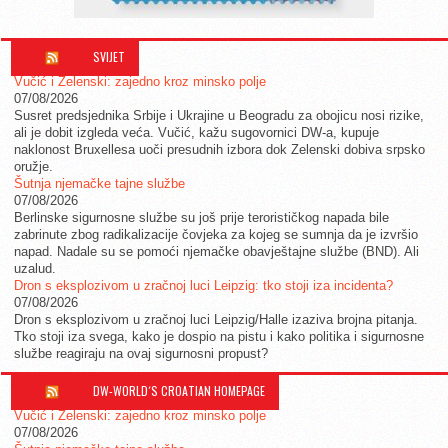
SVIJET
Vučić i Zelenski: zajedno kroz minsko polje
07/08/2026
Susret predsjednika Srbije i Ukrajine u Beogradu za obojicu nosi rizike,
ali je dobit izgleda veća. Vučić, kažu sugovornici DW-a, kupuje
naklonost Bruxellesa uoči presudnih izbora dok Zelenski dobiva srpsko
oružje.
Šutnja njemačke tajne službe
07/08/2026
Berlinske sigurnosne službe su još prije terorističkog napada bile
zabrinute zbog radikalizacije čovjeka za kojeg se sumnja da je izvršio
napad. Nadale su se pomoći njemačke obavještajne službe (BND). Ali
uzalud.
Dron s eksplozivom u zračnoj luci Leipzig: tko stoji iza incidenta?
07/08/2026
Dron s eksplozivom u zračnoj luci Leipzig/Halle izaziva brojna pitanja.
Tko stoji iza svega, kako je dospio na pistu i kako politika i sigurnosne
službe reagiraju na ovaj sigurnosni propust?
DW-WORLD´S CROATIAN HOMEPAGE
Vučić i Zelenski: zajedno kroz minsko polje
07/08/2026