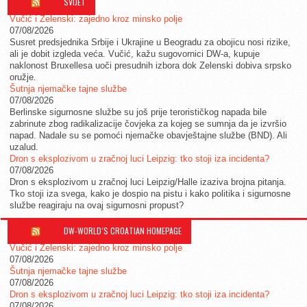
SVIJET
Vučić i Zelenski: zajedno kroz minsko polje
07/08/2026
Susret predsjednika Srbije i Ukrajine u Beogradu za obojicu nosi rizike,
ali je dobit izgleda veća. Vučić, kažu sugovornici DW-a, kupuje
naklonost Bruxellesa uoči presudnih izbora dok Zelenski dobiva srpsko
oružje.
Šutnja njemačke tajne službe
07/08/2026
Berlinske sigurnosne službe su još prije terorističkog napada bile
zabrinute zbog radikalizacije čovjeka za kojeg se sumnja da je izvršio
napad. Nadale su se pomoći njemačke obavještajne službe (BND). Ali
uzalud.
Dron s eksplozivom u zračnoj luci Leipzig: tko stoji iza incidenta?
07/08/2026
Dron s eksplozivom u zračnoj luci Leipzig/Halle izaziva brojna pitanja.
Tko stoji iza svega, kako je dospio na pistu i kako politika i sigurnosne
službe reagiraju na ovaj sigurnosni propust?
DW-WORLD´S CROATIAN HOMEPAGE
Vučić i Zelenski: zajedno kroz minsko polje
07/08/2026
Šutnja njemačke tajne službe
07/08/2026
Dron s eksplozivom u zračnoj luci Leipzig: tko stoji iza incidenta?
07/08/2026