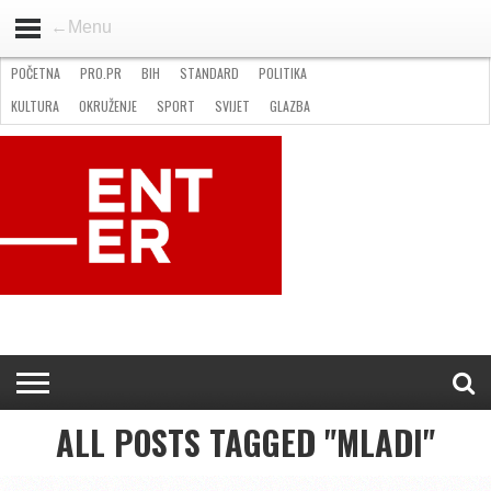
←Menu
POČETNA
PRO.PR
BIH
STANDARD
POLITIKA
HOME
VIJESTI
PRO.PR
STANDARD
POLITIKA
GOSPODARSTVO
OKRUŽENJE
GLAZBA
KULTURA
SPORT
FOTO
KULTURA
OKRUŽENJE
SPORT
SVIJET
GLAZBA
NATJEČAJI
FILMING LOCATION IN BH
KONTAKT
ALL POSTS TAGGED "MLADI"