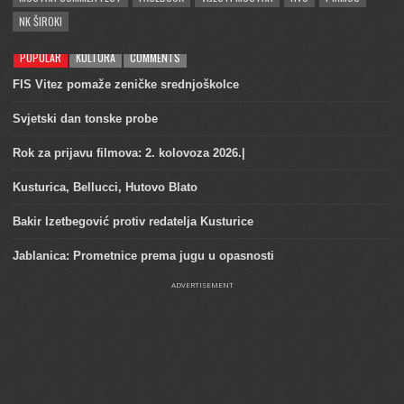
NK ŠIROKI
POPULAR
KULTURA
COMMENTS
FIS Vitez pomaže zeničke srednjoškolce
Svjetski dan tonske probe
Rok za prijavu filmova: 2. kolovoza 2026.|
Kusturica, Bellucci, Hutovo Blato
Bakir Izetbegović protiv redatelja Kusturice
Jablanica: Prometnice prema jugu u opasnosti
ADVERTISEMENT