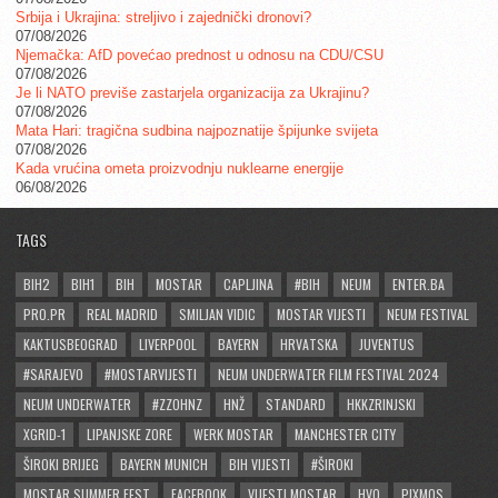
Srbija i Ukrajina: streljivo i zajednički dronovi?
07/08/2026
Njemačka: AfD povećao prednost u odnosu na CDU/CSU
07/08/2026
Je li NATO previše zastarjela organizacija za Ukrajinu?
07/08/2026
Mata Hari: tragična sudbina najpoznatije špijunke svijeta
07/08/2026
Kada vrućina ometa proizvodnju nuklearne energije
06/08/2026
TAGS
BIH2
BIH1
BIH
MOSTAR
CAPLJINA
#BIH
NEUM
ENTER.BA
PRO.PR
REAL MADRID
SMILJAN VIDIC
MOSTAR VIJESTI
NEUM FESTIVAL
KAKTUSBEOGRAD
LIVERPOOL
BAYERN
HRVATSKA
JUVENTUS
#SARAJEVO
#MOSTARVIJESTI
NEUM UNDERWATER FILM FESTIVAL 2024
NEUM UNDERWATER
#ZZOHNZ
HNŽ
STANDARD
HKKZRINJSKI
XGRID-1
LIPANJSKE ZORE
WERK MOSTAR
MANCHESTER CITY
ŠIROKI BRIJEG
BAYERN MUNICH
BIH VIJESTI
#ŠIROKI
MOSTAR SUMMER FEST
FACEBOOK
VIJESTI MOSTAR
HVO
PIXMOS