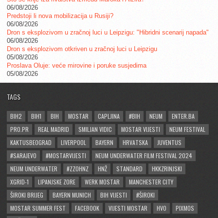
06/08/2026
Predstoji li nova mobilizacija u Rusiji?
06/08/2026
Dron s eksplozivom u zračnoj luci u Leipzigu: "Hibridni scenarij napada"
06/08/2026
Dron s eksplozivom otkriven u zračnoj luci u Leipzigu
05/08/2026
Proslava Oluje: veće mirovine i poruke susjedima
05/08/2026
TAGS
BIH2
BIH1
BIH
MOSTAR
CAPLJINA
#BIH
NEUM
ENTER.BA
PRO.PR
REAL MADRID
SMILJAN VIDIC
MOSTAR VIJESTI
NEUM FESTIVAL
KAKTUSBEOGRAD
LIVERPOOL
BAYERN
HRVATSKA
JUVENTUS
#SARAJEVO
#MOSTARVIJESTI
NEUM UNDERWATER FILM FESTIVAL 2024
NEUM UNDERWATER
#ZZOHNZ
HNŽ
STANDARD
HKKZRINJSKI
XGRID-1
LIPANJSKE ZORE
WERK MOSTAR
MANCHESTER CITY
ŠIROKI BRIJEG
BAYERN MUNICH
BIH VIJESTI
#ŠIROKI
MOSTAR SUMMER FEST
FACEBOOK
VIJESTI MOSTAR
HVO
PIXMOS