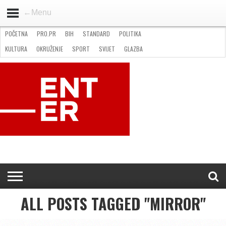
←Menu
POČETNA
PRO.PR
BIH
STANDARD
POLITIKA
HOME
VIJESTI
PRO.PR
STANDARD
POLITIKA
GOSPODARSTVO
OKRUŽENJE
GLAZBA
KULTURA
SPORT
FOTO
KULTURA
OKRUŽENJE
SPORT
SVIJET
GLAZBA
NATJEČAJI
FILMING LOCATION IN BH
KONTAKT
ALL POSTS TAGGED "MIRROR"