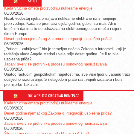
SVIJET
Kada vrućina ometa proizvodnju nuklearne energije
06/08/2026
Nizak vodostaj rijeka prisiljava nuklearne elektrane na smanjenje
proizvodnje. Kada se promatra cijela godina, gubici su mali. Ali u
kritičnim danima to se odražava na elektroenergetske mreže i cijene
širom Europe.
Deset godina njemačkog Zakona o integraciji: uspješna priča?
06/08/2026
„Poticati i zahtijevati“ bio je temeljno načelo Zakona o integraciji koji je
tadašnja vlada Angele Merkel uvela prije deset godina. Je li to bila
uspješna priča?
Japan: sve više protivnika procesu ponovnog naoružavanja
06/08/2026
Unatoč rastućim geopolitičkim napetostima, sve više ljudi u Japanu traži
dosljedno razoružanje. S nelagodom prate rast vojnih izdataka i kurs
premijerke Takaichi.
DW-WORLD´S CROATIAN HOMEPAGE
Kada vrućina ometa proizvodnju nuklearne energije
06/08/2026
Deset godina njemačkog Zakona o integraciji: uspješna priča?
06/08/2026
Japan: sve više protivnika procesu ponovnog naoružavanja
06/08/2026
Što se krije iza rivalstva između Maroka i Alžira?