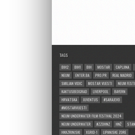
TAGS
BIH2
BIH1
BIH
MOSTAR
CAPLJINA
NEUM
ENTER.BA
PRO.PR
REAL MADRID
SMILJAN VIDIC
MOSTAR VIJESTI
NEUM FESTI
KAKTUSBEOGRAD
LIVERPOOL
BAYERN
HRVATSKA
JUVENTUS
#SARAJEVO
#MOSTARVIJESTI
NEUM UNDERWATER FILM FESTIVAL 2024
NEUM UNDERWATER
#ZZOHNZ
HNŽ
STA
HKKZRINJSKI
XGRID-1
LIPANJSKE ZORE