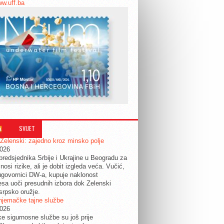
ww.uff.ba
SVIJET
 Zelenski: zajedno kroz minsko polje
2026
predsjednika Srbije i Ukrajine u Beogradu za
nosi rizike, ali je dobit izgleda veća. Vučić,
govornici DW-a, kupuje naklonost
esa uoči presudnih izbora dok Zelenski
srpsko oružje.
njemačke tajne službe
2026
ke sigurnosne službe su još prije