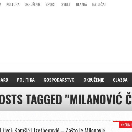
A
KULTURA
OKRUŽENJE
SPORT
SVIJET
GLAZBA
NATJEČAJI
DARD
POLITIKA
GOSPODARSTVO
OKRUŽENJE
GLAZBA
POSTS TAGGED "MILANOVIĆ Č
>NEUM 
i živci: Komšić i Izetbegović – Zašto je Milanović