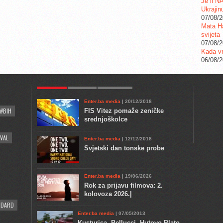
Je li N
Ukrajin
07/08/
Mata Ha
svijeta
07/08/
Kada vr
06/08/
POPULAR
KULTURA
COMMENTS
Enter.ba media
| 20/12/2018
#BIH
FIS Vitez pomaže zeničke
srednjoškolce
VAL
Enter.ba media
| 12/12/2018
Svjetski dan tonske probe
Enter.ba media
| 19/06/2026
Rok za prijavu filmova: 2.
kolovoza 2026.|
NDARD
Enter.ba media
| 07/05/2013
Kusturica, Bellucci, Hutovo Blato