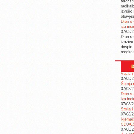
teroris
radikal
izvršio
obavješ
Dron s 
iza inc
07/08/
Dron s 
izaziva
dospio 
reagira
Vučić i
07/08/
Šutnja 
07/08/
Dron s 
iza inc
07/08/
Srbija i
07/08/
Njemač
CDU/C
07/08/