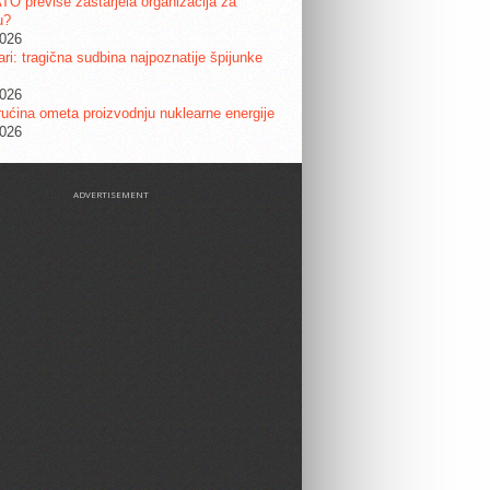
ATO previše zastarjela organizacija za
u?
2026
ri: tragična sudbina najpoznatije špijunke
2026
ućina ometa proizvodnju nuklearne energije
2026
ADVERTISEMENT