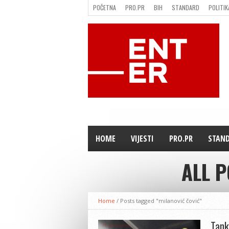
POČETNA
PRO.PR
BIH
STANDARD
POLITIK
FILMING LOCATION IN BH
KONTAKT
HOME
VIJESTI
PRO.PR
STAN
ALL 
Home
/
Posts tagged "milanović čović"
Tank