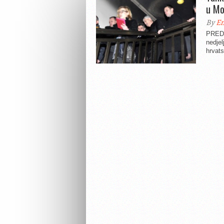
u Mo
By
En
PREDS
nedjel
hrvats