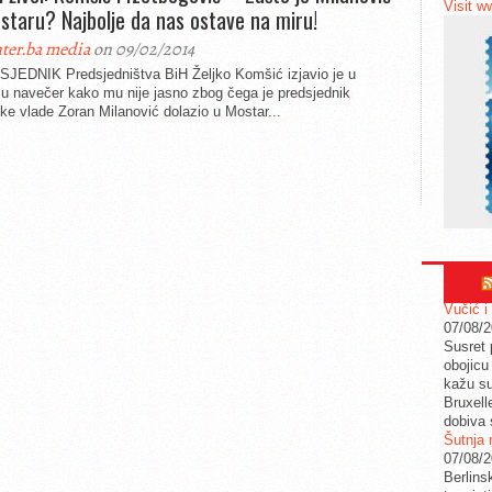
Visit w
staru? Najbolje da nas ostave na miru!
ter.ba media
on 09/02/2014
JEDNIK Predsjedništva BiH Željko Komšić izjavio je u
ju navečer kako mu nije jasno zbog čega je predsjednik
ke vlade Zoran Milanović dolazio u Mostar...
Vučić i
07/08/
Susret 
obojicu 
kažu su
Bruxell
dobiva 
Šutnja 
07/08/
Berlins