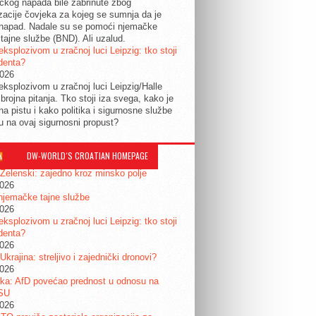
tičkog napada bile zabrinute zbog
izacije čovjeka za kojeg se sumnja da je
 napad. Nadale su se pomoći njemačke
tajne službe (BND). Ali uzalud.
eksplozivom u zračnoj luci Leipzig: tko stoji
identa?
2026
eksplozivom u zračnoj luci Leipzig/Halle
 brojna pitanja. Tko stoji iza svega, kako je
na pistu i kako politika i sigurnosne službe
ju na ovaj sigurnosni propust?
DW-WORLD´S CROATIAN HOMEPAGE
 Zelenski: zajedno kroz minsko polje
2026
njemačke tajne službe
2026
eksplozivom u zračnoj luci Leipzig: tko stoji
identa?
2026
 Ukrajina: streljivo i zajednički dronovi?
2026
ka: AfD povećao prednost u odnosu na
SU
2026