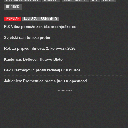
NK ŠIROKI
POPULAR
KULTURA
COMMENTS
FIS Vitez pomaže zeničke srednjoškolce
Svjetski dan tonske probe
Rok za prijavu filmova: 2. kolovoza 2026.|
Kusturica, Bellucci, Hutovo Blato
Bakir Izetbegović protiv redatelja Kusturice
Jablanica: Prometnice prema jugu u opasnosti
ADVERTISEMENT