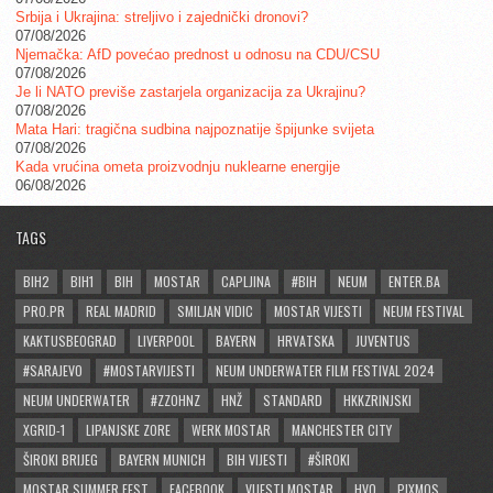
Srbija i Ukrajina: streljivo i zajednički dronovi?
07/08/2026
Njemačka: AfD povećao prednost u odnosu na CDU/CSU
07/08/2026
Je li NATO previše zastarjela organizacija za Ukrajinu?
07/08/2026
Mata Hari: tragična sudbina najpoznatije špijunke svijeta
07/08/2026
Kada vrućina ometa proizvodnju nuklearne energije
06/08/2026
TAGS
BIH2
BIH1
BIH
MOSTAR
CAPLJINA
#BIH
NEUM
ENTER.BA
PRO.PR
REAL MADRID
SMILJAN VIDIC
MOSTAR VIJESTI
NEUM FESTIVAL
KAKTUSBEOGRAD
LIVERPOOL
BAYERN
HRVATSKA
JUVENTUS
#SARAJEVO
#MOSTARVIJESTI
NEUM UNDERWATER FILM FESTIVAL 2024
NEUM UNDERWATER
#ZZOHNZ
HNŽ
STANDARD
HKKZRINJSKI
XGRID-1
LIPANJSKE ZORE
WERK MOSTAR
MANCHESTER CITY
ŠIROKI BRIJEG
BAYERN MUNICH
BIH VIJESTI
#ŠIROKI
MOSTAR SUMMER FEST
FACEBOOK
VIJESTI MOSTAR
HVO
PIXMOS