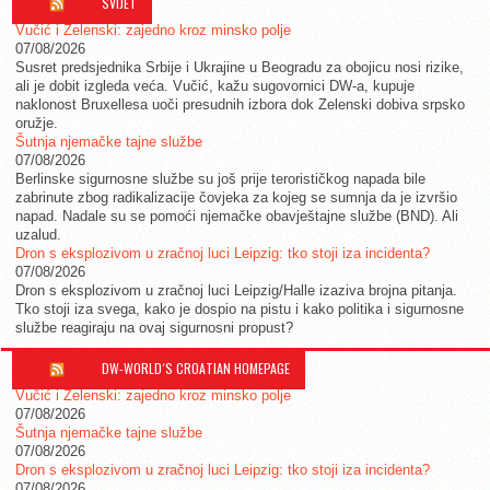
SVIJET
Vučić i Zelenski: zajedno kroz minsko polje
07/08/2026
Susret predsjednika Srbije i Ukrajine u Beogradu za obojicu nosi rizike,
ali je dobit izgleda veća. Vučić, kažu sugovornici DW-a, kupuje
naklonost Bruxellesa uoči presudnih izbora dok Zelenski dobiva srpsko
oružje.
Šutnja njemačke tajne službe
07/08/2026
Berlinske sigurnosne službe su još prije terorističkog napada bile
zabrinute zbog radikalizacije čovjeka za kojeg se sumnja da je izvršio
napad. Nadale su se pomoći njemačke obavještajne službe (BND). Ali
uzalud.
Dron s eksplozivom u zračnoj luci Leipzig: tko stoji iza incidenta?
07/08/2026
Dron s eksplozivom u zračnoj luci Leipzig/Halle izaziva brojna pitanja.
Tko stoji iza svega, kako je dospio na pistu i kako politika i sigurnosne
službe reagiraju na ovaj sigurnosni propust?
DW-WORLD´S CROATIAN HOMEPAGE
Vučić i Zelenski: zajedno kroz minsko polje
07/08/2026
Šutnja njemačke tajne službe
07/08/2026
Dron s eksplozivom u zračnoj luci Leipzig: tko stoji iza incidenta?
07/08/2026