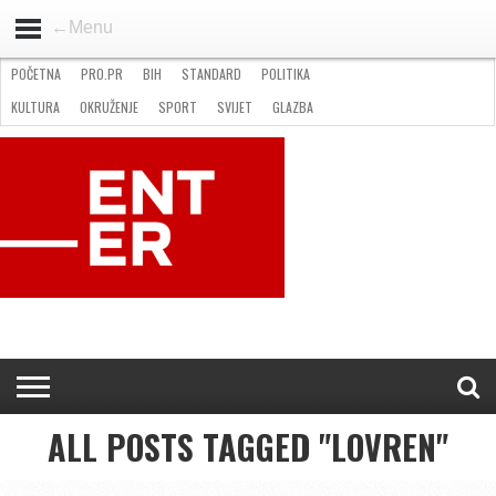
←Menu
POČETNA
PRO.PR
BIH
STANDARD
POLITIKA
HOME
VIJESTI
PRO.PR
STANDARD
POLITIKA
GOSPODARSTVO
OKRUŽENJE
GLAZBA
KULTURA
SPORT
FOTO
KULTURA
OKRUŽENJE
SPORT
SVIJET
GLAZBA
NATJEČAJI
FILMING LOCATION IN BH
KONTAKT
ALL POSTS TAGGED "LOVREN"