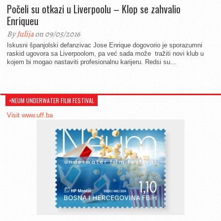
Počeli su otkazi u Liverpoolu – Klop se zahvalio
Enriqueu
By
Julija
on 09/05/2016
Iskusni španjolski defanzivac Jose Enrique dogovorio je sporazumni
raskid ugovora sa Liverpoolom, pa već sada može tražiti novi klub u
kojem bi mogao nastaviti profesionalnu karijeru. Redsi su...
>NEUM UNDERWATER FILM FESTIVAL
Visit www.uff.ba