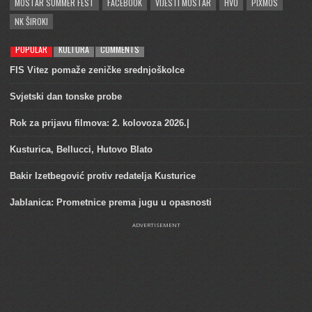
MOSTAR SUMMER FEST
FACEBOOK
VIJESTI MOSTAR
HVO
PIXMOS
NK ŠIROKI
POPULAR
KULTURA
COMMENTS
FIS Vitez pomaže zeničke srednjoškolce
Svjetski dan tonske probe
Rok za prijavu filmova: 2. kolovoza 2026.|
Kusturica, Bellucci, Hutovo Blato
Bakir Izetbegović protiv redatelja Kusturice
Jablanica: Prometnice prema jugu u opasnosti
ADVERTISEMENT