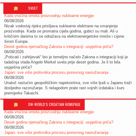
SVIJET
Kada vrućina ometa proizvodnju nuklearne energije
06/08/2026
Nizak vodostaj rijeka prisiljava nuklearne elektrane na smanjenje
proizvodnje. Kada se promatra cijela godina, gubici su mali. Ali u
kritičnim danima to se odražava na elektroenergetske mreže i cijene
širom Europe.
Deset godina njemačkog Zakona o integraciji: uspješna priča?
06/08/2026
„Poticati i zahtijevati“ bio je temeljno načelo Zakona o integraciji koji je
tadašnja vlada Angele Merkel uvela prije deset godina. Je li to bila
uspješna priča?
Japan: sve više protivnika procesu ponovnog naoružavanja
06/08/2026
Unatoč rastućim geopolitičkim napetostima, sve više ljudi u Japanu traži
dosljedno razoružanje. S nelagodom prate rast vojnih izdataka i kurs
premijerke Takaichi.
DW-WORLD´S CROATIAN HOMEPAGE
Kada vrućina ometa proizvodnju nuklearne energije
06/08/2026
Deset godina njemačkog Zakona o integraciji: uspješna priča?
06/08/2026
Japan: sve više protivnika procesu ponovnog naoružavanja