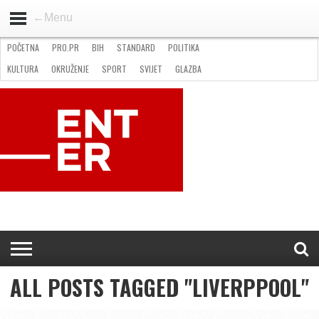
←Menu
POČETNA
PRO.PR
BIH
STANDARD
POLITIKA
HOME
VIJESTI
PRO.PR
STANDARD
POLITIKA
GOSPODARSTVO
OKRUŽENJE
GLAZBA
KULTURA
SPORT
FOTO
KULTURA
OKRUŽENJE
SPORT
SVIJET
GLAZBA
NATJEČAJI
FILMING LOCATION IN BH
KONTAKT
ALL POSTS TAGGED "LIVERPPOOL"