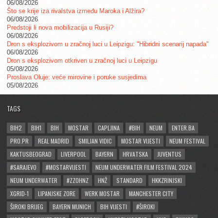
06/08/2026
Što se krije iza rivalstva između Maroka i Alžira?
06/08/2026
Predstoji li nova mobilizacija u Rusiji?
06/08/2026
Dron s eksplozivom u zračnoj luci u Leipzigu: "Hibridni scenarij napada"
06/08/2026
Dron s eksplozivom otkriven u zračnoj luci u Leipzigu
05/08/2026
Proslava Oluje: veće mirovine i poruke susjedima
05/08/2026
TAGS
BIH2
BIH1
BIH
MOSTAR
CAPLJINA
#BIH
NEUM
ENTER.BA
PRO.PR
REAL MADRID
SMILJAN VIDIC
MOSTAR VIJESTI
NEUM FESTIVAL
KAKTUSBEOGRAD
LIVERPOOL
BAYERN
HRVATSKA
JUVENTUS
#SARAJEVO
#MOSTARVIJESTI
NEUM UNDERWATER FILM FESTIVAL 2024
NEUM UNDERWATER
#ZZOHNZ
HNŽ
STANDARD
HKKZRINJSKI
XGRID-1
LIPANJSKE ZORE
WERK MOSTAR
MANCHESTER CITY
ŠIROKI BRIJEG
BAYERN MUNICH
BIH VIJESTI
#ŠIROKI