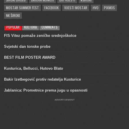
MOSTAR SUMMER FEST
FACEBOOK
VIJESTI MOSTAR
HVO
PIXMOS
NK ŠIROKI
POPULAR
KULTURA
COMMENTS
FIS Vitez pomaže zeničke srednjoškolce
Svjetski dan tonske probe
BEST FILM POSTER AWARD
Kusturica, Bellucci, Hutovo Blato
Bakir Izetbegović protiv redatelja Kusturice
Jablanica: Prometnice prema jugu u opasnosti
ADVERTISEMENT