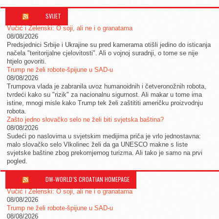
SVIJET
Vučić i Zelenski: O soji, ali ne i o granatama
08/08/2026
Predsjednici Srbije i Ukrajine su pred kamerama otišli jedino do isticanja
načela "teritorijalne cjelovitosti". Ali o vojnoj suradnji, o tome se nije
htjelo govoriti.
Trump ne želi robote-špijune u SAD-u
08/08/2026
Trumpova vlada je zabranila uvoz humanoidnih i četveronožnih robota,
tvrdeći kako su "rizik" za nacionalnu sigurnost. Ali makar u tome ima
istine, mnogi misle kako Trump tek želi zaštititi američku proizvodnju
robota.
Zašto jedno slovačko selo ne želi biti svjetska baština?
08/08/2026
Sudeći po naslovima u svjetskim medijima priča je vrlo jednostavna:
malo slovačko selo Vlkolinec želi da ga UNESCO makne s liste
svjetske baštine zbog prekomjernog turizma. Ali tako je samo na prvi
pogled.
DW-WORLD´S CROATIAN HOMEPAGE
Vučić i Zelenski: O soji, ali ne i o granatama
08/08/2026
Trump ne želi robote-špijune u SAD-u
08/08/2026