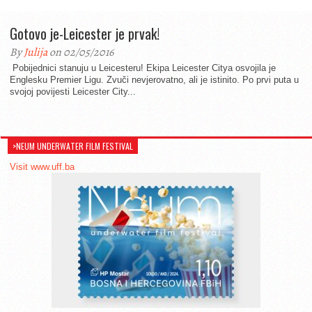
Gotovo je-Leicester je prvak!
By
Julija
on 02/05/2016
Pobijednici stanuju u Leicesteru! Ekipa Leicester Citya osvojila je
Englesku Premier Ligu. Zvuči nevjerovatno, ali je istinito. Po prvi puta u
svojoj povijesti Leicester City...
>NEUM UNDERWATER FILM FESTIVAL
Visit www.uff.ba