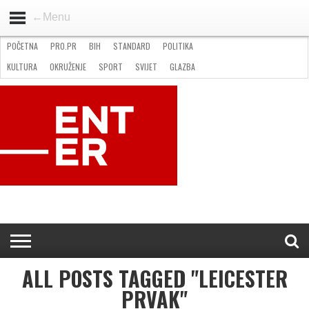
←Menu
POČETNA
PRO.PR
BIH
STANDARD
POLITIKA
HOME
VIJESTI
PRO.PR
STANDARD
POLITIKA
GOSPODARSTVO
OKRUŽENJE
GLAZBA
KULTURA
SPORT
FOTO
KULTURA
OKRUŽENJE
SPORT
SVIJET
GLAZBA
NATJEČAJI
FILMING LOCATION IN BH
KONTAKT
ALL POSTS TAGGED "LEICESTER
PRVAK"