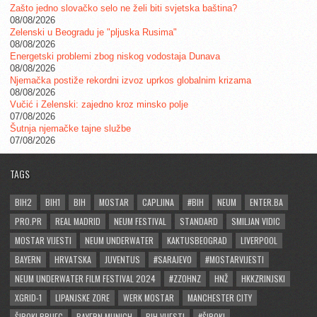
Zašto jedno slovačko selo ne želi biti svjetska baština?
08/08/2026
Zelenski u Beogradu je "pljuska Rusima"
08/08/2026
Energetski problemi zbog niskog vodostaja Dunava
08/08/2026
Njemačka postiže rekordni izvoz uprkos globalnim krizama
08/08/2026
Vučić i Zelenski: zajedno kroz minsko polje
07/08/2026
Šutnja njemačke tajne službe
07/08/2026
TAGS
BIH2
BIH1
BIH
MOSTAR
CAPLJINA
#BIH
NEUM
ENTER.BA
PRO.PR
REAL MADRID
NEUM FESTIVAL
STANDARD
SMILJAN VIDIC
MOSTAR VIJESTI
NEUM UNDERWATER
KAKTUSBEOGRAD
LIVERPOOL
BAYERN
HRVATSKA
JUVENTUS
#SARAJEVO
#MOSTARVIJESTI
NEUM UNDERWATER FILM FESTIVAL 2024
#ZZOHNZ
HNŽ
HKKZRINJSKI
XGRID-1
LIPANJSKE ZORE
WERK MOSTAR
MANCHESTER CITY
ŠIROKI BRIJEG
BAYERN MUNICH
BIH VIJESTI
#ŠIROKI