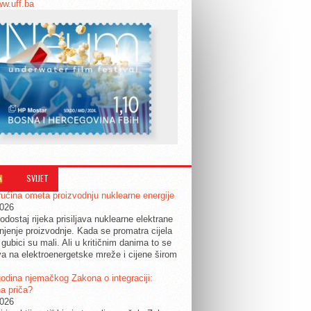
ww.uff.ba
SVIJET
ućina ometa proizvodnju nuklearne energije
2026
odostaj rijeka prisiljava nuklearne elektrane
jenje proizvodnje. Kada se promatra cijela
 gubici su mali. Ali u kritičnim danima to se
a na elektroenergetske mreže i cijene širom
.
odina njemačkog Zakona o integraciji:
a priča?
2026