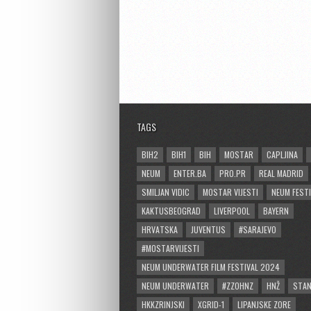
TAGS
BIH2
BIH1
BIH
MOSTAR
CAPLJINA
NEUM
ENTER.BA
PRO.PR
REAL MADRID
SMILJAN VIDIC
MOSTAR VIJESTI
NEUM FESTI
KAKTUSBEOGRAD
LIVERPOOL
BAYERN
HRVATSKA
JUVENTUS
#SARAJEVO
#MOSTARVIJESTI
NEUM UNDERWATER FILM FESTIVAL 2024
NEUM UNDERWATER
#ZZOHNZ
HNŽ
STA
HKKZRINJSKI
XGRID-1
LIPANJSKE ZORE