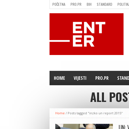
POČETNA
PRO.PR
BIH
STANDARD
POLITIK
FILMING LOCATION IN BH
KONTAKT
HOME
VIJESTI
PRO.PR
STAN
ALL POS
Home
/
Posts tagged "inzko un report 2015"
UN: 