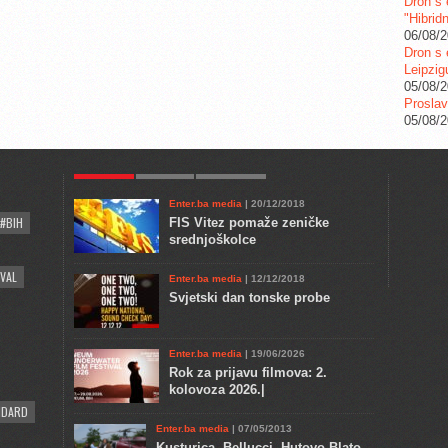
Dron s 
"Hibrid
06/08/
Dron s 
Leipzig
05/08/
Proslav
05/08/
POPULAR
KULTURA
COMMENTS
Enter.ba media
| 20/12/2018
#BIH
FIS Vitez pomaže zeničke
srednjoškolce
VAL
Enter.ba media
| 12/12/2018
Svjetski dan tonske probe
Enter.ba media
| 19/06/2026
Rok za prijavu filmova: 2.
kolovoza 2026.|
NDARD
Enter.ba media
| 07/05/2013
Kusturica, Bellucci, Hutovo Blato