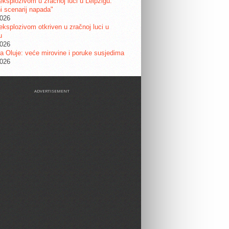
eksplozivom u zračnoj luci u Leipzigu:
ni scenarij napada"
2026
eksplozivom otkriven u zračnoj luci u
u
2026
a Oluje: veće mirovine i poruke susjedima
2026
ADVERTISEMENT