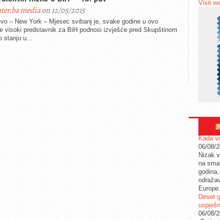
Visit w
ter.ba media
on 12/05/2015
evo – New York – Mjesec svibanj je, svake godine u ovo
me visoki predstavnik za BiH podnosi izvješće pred Skupštinom
 stanju u...
Kada vr
06/08/
Nizak v
na sman
godina,
odražav
Europe
Deset g
uspješn
06/08/