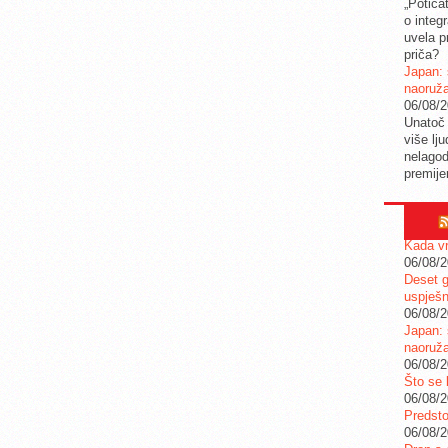
„Potica
o integ
uvela pr
priča?
Japan: 
naoruž
06/08/
Unatoč 
više lj
nelagod
premije
Kada vr
06/08/
Deset g
uspješn
06/08/
Japan: 
naoruž
06/08/
Što se 
06/08/
Predstoj
06/08/