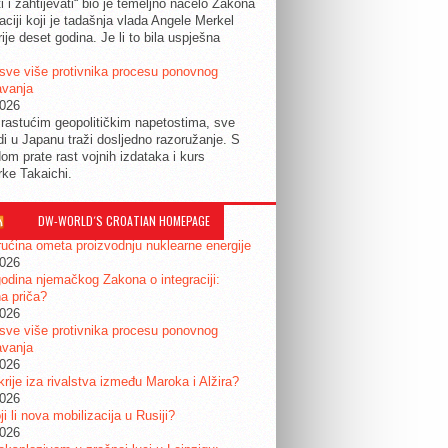
ti i zahtijevati“ bio je temeljno načelo Zakona
raciji koji je tadašnja vlada Angele Merkel
ije deset godina. Je li to bila uspješna
sve više protivnika procesu ponovnog
avanja
2026
rastućim geopolitičkim napetostima, sve
udi u Japanu traži dosljedno razoružanje. S
om prate rast vojnih izdataka i kurs
rke Takaichi.
DW-WORLD´S CROATIAN HOMEPAGE
ućina ometa proizvodnju nuklearne energije
2026
odina njemačkog Zakona o integraciji:
a priča?
2026
sve više protivnika procesu ponovnog
avanja
2026
krije iza rivalstva između Maroka i Alžira?
2026
i li nova mobilizacija u Rusiji?
2026