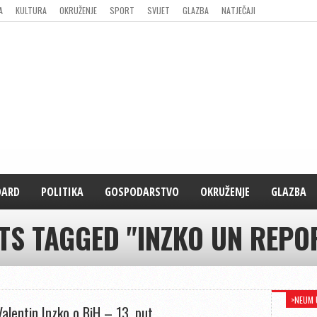
A
KULTURA
OKRUŽENJE
SPORT
SVIJET
GLAZBA
NATJEČAJI
DARD
POLITIKA
GOSPODARSTVO
OKRUŽENJE
GLAZBA
TS TAGGED "INZKO UN REPO
>NEUM 
Valentin Inzko o BiH – 13. put