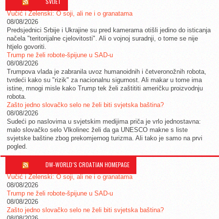
SVIJET
Vučić i Zelenski: O soji, ali ne i o granatama
08/08/2026
Predsjednici Srbije i Ukrajine su pred kamerama otišli jedino do isticanja
načela "teritorijalne cjelovitosti". Ali o vojnoj suradnji, o tome se nije
htjelo govoriti.
Trump ne želi robote-špijune u SAD-u
08/08/2026
Trumpova vlada je zabranila uvoz humanoidnih i četveronožnih robota,
tvrdeći kako su "rizik" za nacionalnu sigurnost. Ali makar u tome ima
istine, mnogi misle kako Trump tek želi zaštititi američku proizvodnju
robota.
Zašto jedno slovačko selo ne želi biti svjetska baština?
08/08/2026
Sudeći po naslovima u svjetskim medijima priča je vrlo jednostavna:
malo slovačko selo Vlkolinec želi da ga UNESCO makne s liste
svjetske baštine zbog prekomjernog turizma. Ali tako je samo na prvi
pogled.
DW-WORLD´S CROATIAN HOMEPAGE
Vučić i Zelenski: O soji, ali ne i o granatama
08/08/2026
Trump ne želi robote-špijune u SAD-u
08/08/2026
Zašto jedno slovačko selo ne želi biti svjetska baština?
08/08/2026