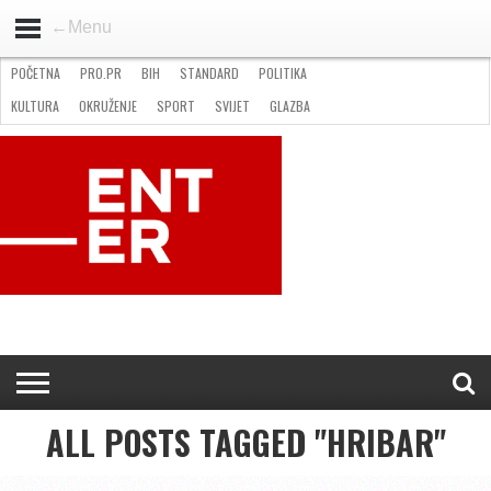
←Menu
POČETNA
PRO.PR
BIH
STANDARD
POLITIKA
HOME
VIJESTI
PRO.PR
STANDARD
POLITIKA
GOSPODARSTVO
OKRUŽENJE
GLAZBA
KULTURA
SPORT
FOTO
KULTURA
OKRUŽENJE
SPORT
SVIJET
GLAZBA
NATJEČAJI
FILMING LOCATION IN BH
KONTAKT
ALL POSTS TAGGED "HRIBAR"