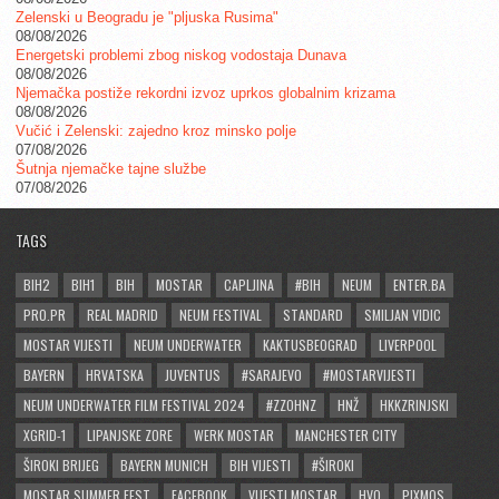
Zelenski u Beogradu je "pljuska Rusima"
08/08/2026
Energetski problemi zbog niskog vodostaja Dunava
08/08/2026
Njemačka postiže rekordni izvoz uprkos globalnim krizama
08/08/2026
Vučić i Zelenski: zajedno kroz minsko polje
07/08/2026
Šutnja njemačke tajne službe
07/08/2026
TAGS
BIH2
BIH1
BIH
MOSTAR
CAPLJINA
#BIH
NEUM
ENTER.BA
PRO.PR
REAL MADRID
NEUM FESTIVAL
STANDARD
SMILJAN VIDIC
MOSTAR VIJESTI
NEUM UNDERWATER
KAKTUSBEOGRAD
LIVERPOOL
BAYERN
HRVATSKA
JUVENTUS
#SARAJEVO
#MOSTARVIJESTI
NEUM UNDERWATER FILM FESTIVAL 2024
#ZZOHNZ
HNŽ
HKKZRINJSKI
XGRID-1
LIPANJSKE ZORE
WERK MOSTAR
MANCHESTER CITY
ŠIROKI BRIJEG
BAYERN MUNICH
BIH VIJESTI
#ŠIROKI
MOSTAR SUMMER FEST
FACEBOOK
VIJESTI MOSTAR
HVO
PIXMOS